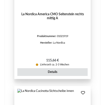
La Nordica America CMO Seitenstein rechts
mittig A
Produktnummer:
01021919
Hersteller:
La Nordica
Regulärer Preis:
115,66 €
Lieferzeit ca. 2-3 Wochen
Details