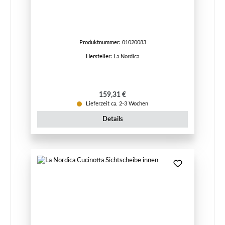
Produktnummer:
01020083
Hersteller:
La Nordica
Regulärer Preis:
159,31 €
Lieferzeit ca. 2-3 Wochen
Details