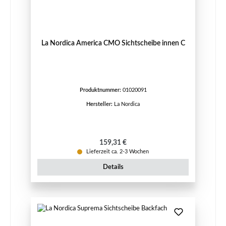
La Nordica America CMO Sichtscheibe innen C
Produktnummer:
01020091
Hersteller:
La Nordica
Regulärer Preis:
159,31 €
Lieferzeit ca. 2-3 Wochen
Details