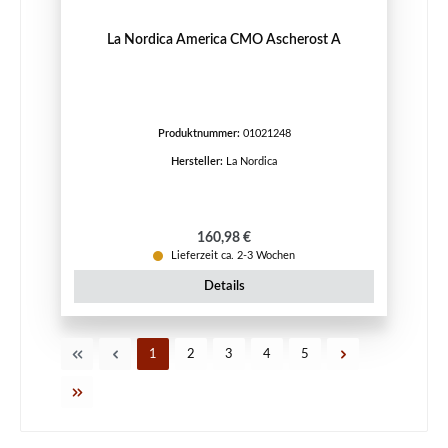
La Nordica America CMO Ascherost A
Produktnummer:
01021248
Hersteller:
La Nordica
Regulärer Preis:
160,98 €
Lieferzeit ca. 2-3 Wochen
Details
Seite
Seite
Seite
Seite
Seite
1
2
3
4
5