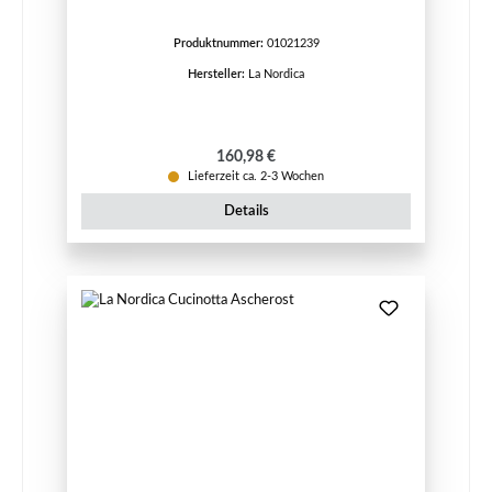
Produktnummer:
01021239
Hersteller:
La Nordica
Regulärer Preis:
160,98 €
Lieferzeit ca. 2-3 Wochen
Details