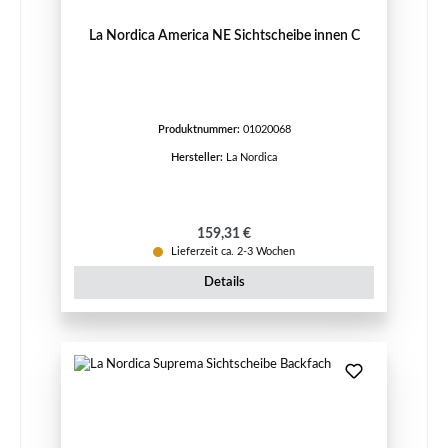
La Nordica America NE Sichtscheibe innen C
Produktnummer:
01020068
Hersteller:
La Nordica
Regulärer Preis:
159,31 €
Lieferzeit ca. 2-3 Wochen
Details