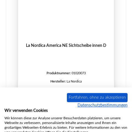
La Nordica America NE Sichtscheibe innen D
Produktnummer:
01020073
Hersteller:
La Nordica
Fortfahren, ohne zu akzeptieren
Regulärer Preis:
159,31 €
Datenschutzbestimmungen
Lieferzeit ca. 2-3 Wochen
Wir verwenden Cookies
Wir können diese zur Analyse unserer Besucherdaten platzieren, um unsere
Details
Webseite zu verbessern, personalisierte Inhalte anzuzeigen und Ihnen ein
großartiges Webseiten-Erlebnis zu bieten. Für weitere Informationen zu den von