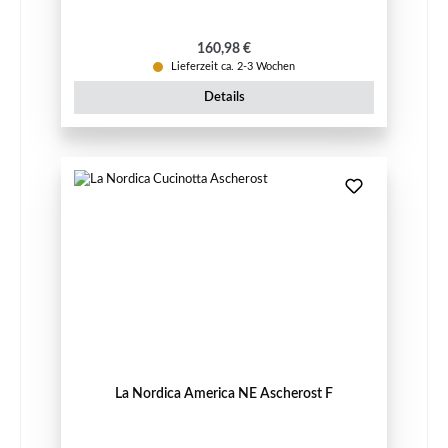
Regulärer Preis:
160,98 €
Lieferzeit ca. 2-3 Wochen
Details
La Nordica America NE Ascherost F