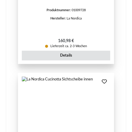
Produktnummer:
01009728
Hersteller:
La Nordica
Regulärer Preis:
160,98 €
Lieferzeit ca. 2-3 Wochen
Details