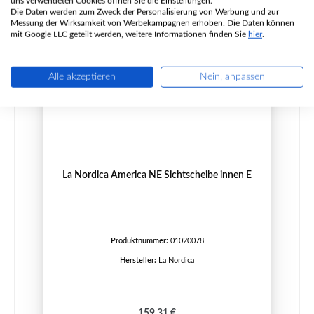
uns verwendeten Cookies öffnen Sie die Einstellungen.
Die Daten werden zum Zweck der Personalisierung von Werbung und zur
Messung der Wirksamkeit von Werbekampagnen erhoben. Die Daten können
mit Google LLC geteilt werden, weitere Informationen finden Sie
hier
.
Alle akzeptieren
Nein, anpassen
La Nordica America NE Sichtscheibe innen E
Produktnummer:
01020078
Hersteller:
La Nordica
Regulärer Preis:
159,31 €