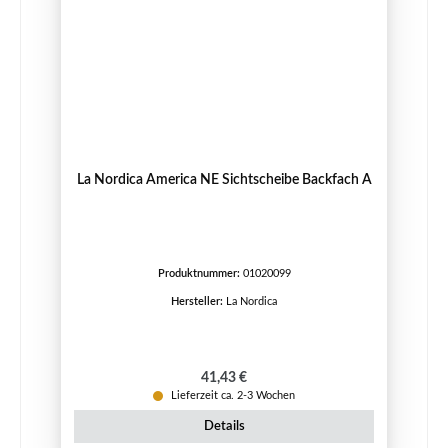
La Nordica America NE Sichtscheibe Backfach A
Produktnummer:
01020099
Hersteller:
La Nordica
Regulärer Preis:
41,43 €
Lieferzeit ca. 2-3 Wochen
Details