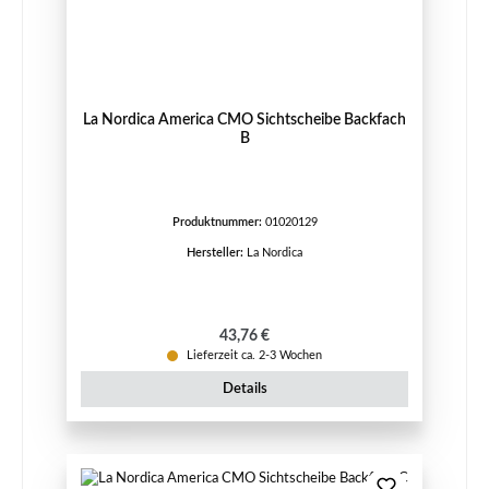
La Nordica America CMO Sichtscheibe Backfach
B
Produktnummer:
01020129
Hersteller:
La Nordica
Regulärer Preis:
43,76 €
Lieferzeit ca. 2-3 Wochen
Details