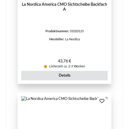
La Nordica America CMO Sichtscheibe Backfach
A
Produktnummer:
01020125
Hersteller:
La Nordica
Regulärer Preis:
43,76 €
Lieferzeit ca. 2-3 Wochen
Details