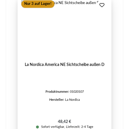
Nur 3 auf Lager!
La Nordica America NE Sichtscheibe außen D
Produktnummer:
01020107
Hersteller:
La Nordica
Regulärer Preis:
48,42 €
Sofort verfügbar, Lieferzeit: 2-4 Tage