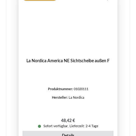
La Nordica America NE Sichtscheibe außen F
Produktnummer:
01020111
Hersteller:
La Nordica
Regulärer Preis:
48,42 €
Sofort verfügbar, Lieferzeit: 2-4 Tage
Details