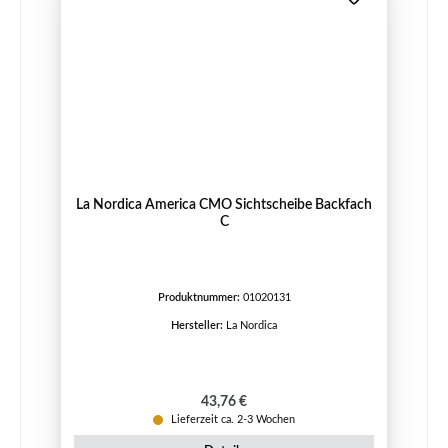
La Nordica America CMO Sichtscheibe Backfach
C
Produktnummer:
01020131
Hersteller:
La Nordica
Regulärer Preis:
43,76 €
Lieferzeit ca. 2-3 Wochen