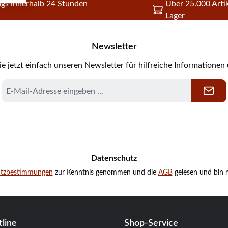
gs innerhalb 24 Stunden
Über 25.000 Artik
Lager
Newsletter
e jetzt einfach unseren Newsletter für hilfreiche Informationen
E-
Mail-
Adresse
*
Datenschutz
utzbestimmungen
zur Kenntnis genommen und die
AGB
gelesen und bin m
line
Shop-Service