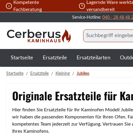
Kompetente
Lagernde Ware werkta
 Hauptinhalt springen
Zur Suche springen
Zur Hauptnavigation springen
Fachberatung
versandbereit
Service-Hotline:
040 - 28 48 48 
Startseite
Ersatzteile
Ersatzteilarten
Outd
/
/
/
Startseite
Ersatzteile
Kleining
Jubileo
Originale Ersatzteile für K
Hier finden Sie Ersatzteile für Ihr Kaminofen Modell Jubi
wir haben die passenden Komponenten für Ihren Ofen. Fall
kompetentes Team jederzeit zur Verfügung. Vertrauen Sie
Ihres Kaminofens.