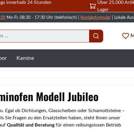
gs innerhalb 24 Stunden
Über 25.000 Artik
Lager
239
Mo-Fr, 08:30 - 17:30 Uhr (telefonisch) |
Kontaktformular
| Lokale Aus
M
oor
Kamine
aminofen Modell Jubileo
leo. Egal ob Dichtungen, Glasscheiben oder Schamottsteine –
s Sie Fragen zu den Ersatzteilen haben, steht Ihnen unser
 auf
Qualität und Beratung
für einen reibungslosen Betrieb