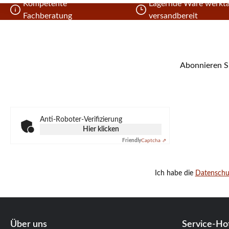
Kompetente
Lagernde Ware werkta
Fachberatung
versandbereit
Abonnieren Si
Anti-Roboter-Verifizierung
Hier klicken
Friendly
Captcha ⇗
Ich habe die
Datensch
Über uns
Service-Hot