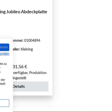
ing Jubileo Abdeckplatte
roduktnummer:
01004894
ieren
Hersteller:
Kleining
mungen
te zu
Regulärer Preis:
131,56 €
-
s
ht mehr verfügbar, Produktion
eingestellt
 der
eilt
Details