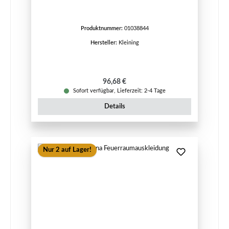
Produktnummer:
01038844
Hersteller:
Kleining
Regulärer Preis:
96,68 €
Sofort verfügbar, Lieferzeit: 2-4 Tage
Details
Nur 2 auf Lager!