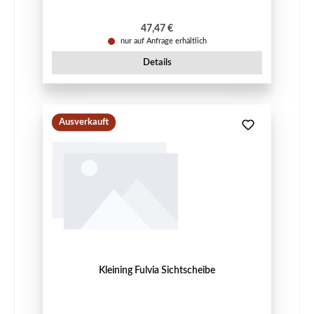
Regulärer Preis:
47,47 €
nur auf Anfrage erhältlich
Details
Ausverkauft
Kleining Fulvia Sichtscheibe