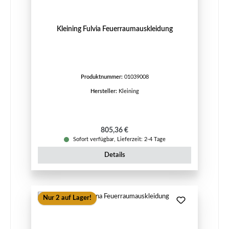
Kleining Fulvia Feuerraumauskleidung
Produktnummer:
01039008
Hersteller:
Kleining
Regulärer Preis:
805,36 €
Sofort verfügbar, Lieferzeit: 2-4 Tage
Details
Nur 2 auf Lager!