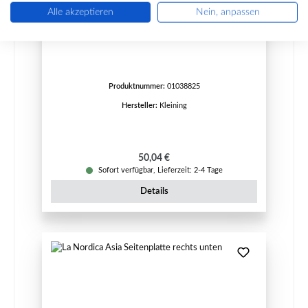
Alle akzeptieren
Nein, anpassen
Kleining Fulvia Seitenplatte rechts oben
Produktnummer:
01038825
Hersteller:
Kleining
Regulärer Preis:
50,04 €
Sofort verfügbar, Lieferzeit: 2-4 Tage
Details