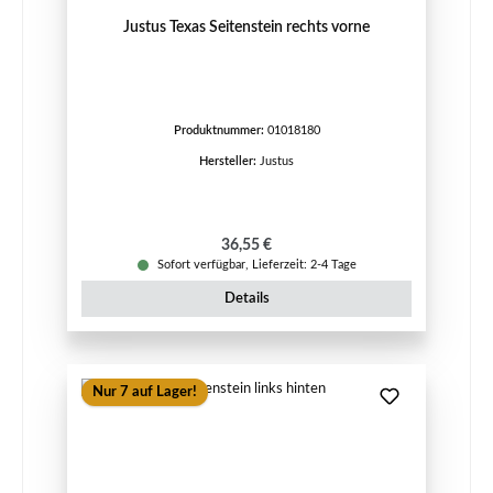
Justus Texas Seitenstein rechts vorne
Produktnummer:
01018180
Hersteller:
Justus
Regulärer Preis:
36,55 €
Sofort verfügbar, Lieferzeit: 2-4 Tage
Details
Nur 7 auf Lager!