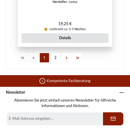
Hersteller:
Justus
Regulärer Preis:
19,25 €
Lieferzeit ca. 2-3 Wochen
Details
Seite
Seite
1
2
Kompetente Fachberatung
Newsletter
Abonnieren Sie jetzt einfach unseren Newsletter für hilfreiche
Informationen und Aktionen.
E-
Mail-
Adresse
*