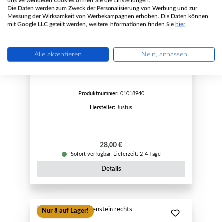
uns verwendeten Cookies öffnen Sie die Einstellungen.
Die Daten werden zum Zweck der Personalisierung von Werbung und zur
Messung der Wirksamkeit von Werbekampagnen erhoben. Die Daten können
mit Google LLC geteilt werden, weitere Informationen finden Sie
hier
.
Justus Texas Seitenstein rechts hinten
Alle akzeptieren
Nein, anpassen
Produktnummer:
01018940
Hersteller:
Justus
Regulärer Preis:
28,00 €
Sofort verfügbar, Lieferzeit: 2-4 Tage
Details
Nur 8 auf Lager!