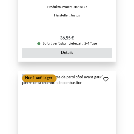
Produktnummer:
01018177
Hersteller:
Justus
Regulärer Preis:
36,55 €
Sofort verfügbar, Lieferzeit: 2-4 Tage
Details
Nur 1 auf Lager!