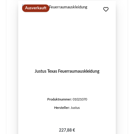
Ausverkauft
Justus Texas Feuerraumauskleidung
Produktnummer:
01021070
Hersteller:
Justus
Regulärer Preis:
227,88 €