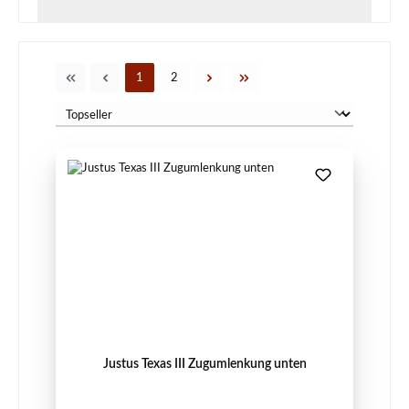
Seite
Seite
1
2
Justus Texas III Zugumlenkung unten