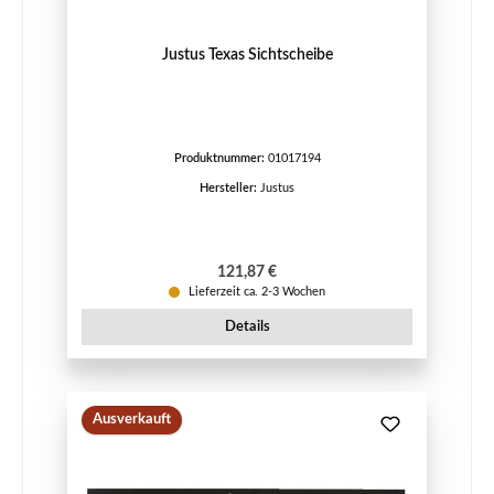
Justus Texas Sichtscheibe
Produktnummer:
01017194
Hersteller:
Justus
Regulärer Preis:
121,87 €
Lieferzeit ca. 2-3 Wochen
Details
Ausverkauft