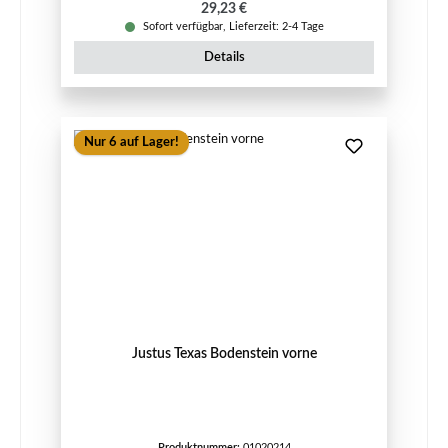
Regulärer Preis:
29,23 €
Sofort verfügbar, Lieferzeit: 2-4 Tage
Details
Nur 6 auf Lager!
Justus Texas Bodenstein vorne
Produktnummer:
01020214