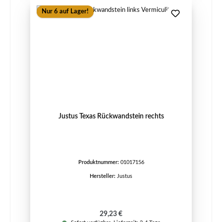
Nur 6 auf Lager!
Justus Texas Rückwandstein rechts
Produktnummer:
01017156
Hersteller:
Justus
Regulärer Preis:
29,23 €