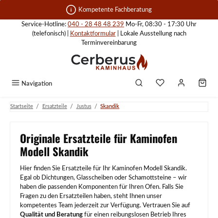
Zum Hauptinhalt springen
Kompetente Fachberatung
Service-Hotline:
040 - 28 48 48 239
Mo-Fr, 08:30 - 17:30 Uhr
(telefonisch) |
Kontaktformular
| Lokale Ausstellung nach
Terminvereinbarung
Navigation
/
/
/
Startseite
Ersatzteile
Justus
Skandik
Originale Ersatzteile für Kaminofen
Modell Skandik
Hier finden Sie Ersatzteile für Ihr Kaminofen Modell Skandik.
Egal ob Dichtungen, Glasscheiben oder Schamottsteine – wir
haben die passenden Komponenten für Ihren Ofen. Falls Sie
Fragen zu den Ersatzteilen haben, steht Ihnen unser
kompetentes Team jederzeit zur Verfügung. Vertrauen Sie auf
Qualität und Beratung
für einen reibungslosen Betrieb Ihres