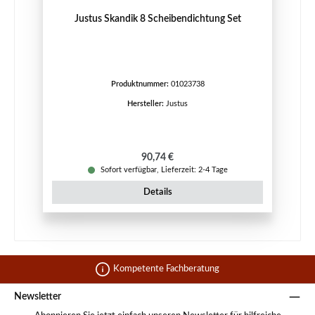
Justus Skandik 8 Scheibendichtung Set
Produktnummer:
01023738
Hersteller:
Justus
Regulärer Preis:
90,74 €
Sofort verfügbar, Lieferzeit: 2-4 Tage
Details
Kompetente Fachberatung
Newsletter