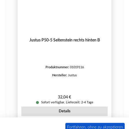
Justus P50-5 Seitenstein rechts hinten B
Produktnummer:
01019116
Hersteller:
Justus
Regulärer Preis:
32,04 €
Sofort verfügbar, Lieferzeit: 2-4 Tage
Details
Fortfahren, ohne zu akzeptieren