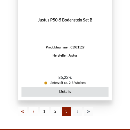
Justus P50-5 Bodenstein Set B
Produktnummer:
01021129
Hersteller:
Justus
Regulärer Preis:
85,22 €
Lieferzeit ca. 2-3 Wochen
Details
Seite
Seite
Seite
1
2
3