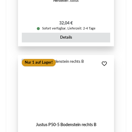
Hersteller:
Justus
Regulärer Preis:
32,04 €
Sofort verfügbar, Lieferzeit: 2-4 Tage
Details
Nur 1 auf Lager!
Justus P50-5 Bodenstein rechts B