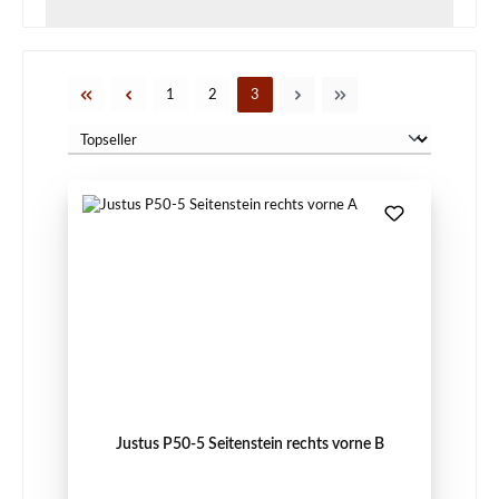
Seite
Seite
Seite
1
2
3
Justus P50-5 Seitenstein rechts vorne B