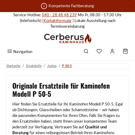
Zum Hauptinhalt springen
Kompetente Fachberatung
Service-Hotline:
040 - 28 48 48 239
Mo-Fr, 08:30 - 17:30 Uhr
(telefonisch) |
Kontaktformular
| Lokale Ausstellung nach
Terminvereinbarung
Navigation
/
/
/
Startseite
Ersatzteile
Justus
P 50-5
Originale Ersatzteile für Kaminofen
Modell P 50-5
Hier finden Sie Ersatzteile für Ihr Kaminofen Modell P 50-5. Egal
ob Dichtungen, Glasscheiben oder Schamottsteine – wir haben
die passenden Komponenten für Ihren Ofen. Falls Sie Fragen zu
den Ersatzteilen haben, steht Ihnen unser kompetentes Team
jederzeit zur Verfügung. Vertrauen Sie auf
Qualität und
Beratung
für einen reibungslosen Betrieb Ihres Kaminofens.