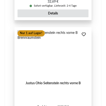
Regulärer Preis:
32,69 €
Sofort verfügbar, Lieferzeit: 2-4 Tage
Details
Nur 1 auf Lager!
Justus Ohio Seitenstein rechts vorne B