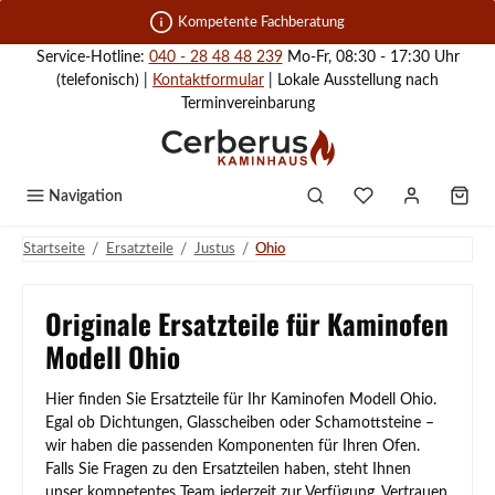
Zum Hauptinhalt springen
Kompetente Fachberatung
Service-Hotline:
040 - 28 48 48 239
Mo-Fr, 08:30 - 17:30 Uhr
(telefonisch) |
Kontaktformular
| Lokale Ausstellung nach
Terminvereinbarung
Navigation
/
/
/
Startseite
Ersatzteile
Justus
Ohio
Originale Ersatzteile für Kaminofen
Modell Ohio
Hier finden Sie Ersatzteile für Ihr Kaminofen Modell Ohio.
Egal ob Dichtungen, Glasscheiben oder Schamottsteine –
wir haben die passenden Komponenten für Ihren Ofen.
Falls Sie Fragen zu den Ersatzteilen haben, steht Ihnen
unser kompetentes Team jederzeit zur Verfügung. Vertrauen