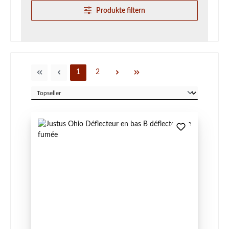
Produkte filtern
Seite
Seite
1
2