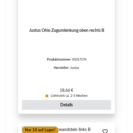
Justus Ohio Zugumlenkung oben rechts B
Produktnummer:
01017174
Hersteller:
Justus
Regulärer Preis:
18,66 €
Lieferzeit ca. 2-3 Wochen
Details
Nur 10 auf Lager!