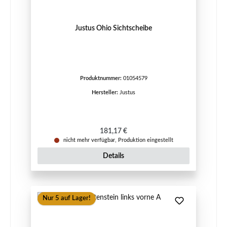
Justus Ohio Sichtscheibe
Produktnummer:
01054579
Hersteller:
Justus
Regulärer Preis:
181,17 €
nicht mehr verfügbar, Produktion eingestellt
Details
Nur 5 auf Lager!