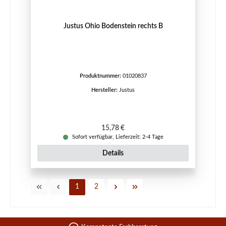
Justus Ohio Bodenstein rechts B
Produktnummer:
01020837
Hersteller:
Justus
Regulärer Preis:
15,78 €
Sofort verfügbar, Lieferzeit: 2-4 Tage
Details
Seite
Seite
1
2