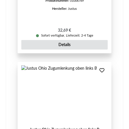
Produktnummer:
01006769
Hersteller:
Justus
Regulärer Preis:
32,69 €
Sofort verfügbar, Lieferzeit: 2-4 Tage
Details