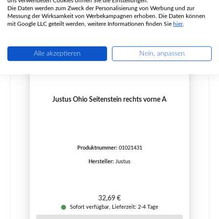
uns verwendeten Cookies öffnen Sie die Einstellungen.
Die Daten werden zum Zweck der Personalisierung von Werbung und zur
Messung der Wirksamkeit von Werbekampagnen erhoben. Die Daten können
mit Google LLC geteilt werden, weitere Informationen finden Sie
hier
.
Alle akzeptieren
Nein, anpassen
Justus Ohio Seitenstein rechts vorne A
Produktnummer:
01021431
Hersteller:
Justus
Regulärer Preis:
32,69 €
Sofort verfügbar, Lieferzeit: 2-4 Tage