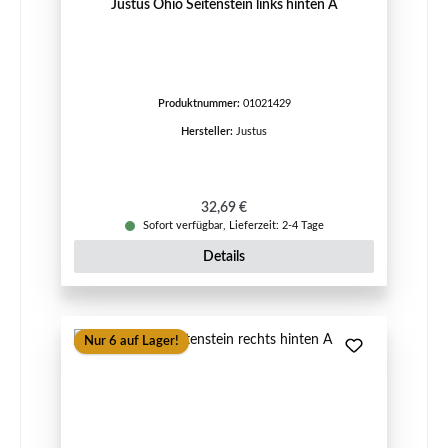
Justus Ohio Seitenstein links hinten A
Produktnummer:
01021429
Hersteller:
Justus
Regulärer Preis:
32,69 €
Sofort verfügbar, Lieferzeit: 2-4 Tage
Details
Nur 6 auf Lager!