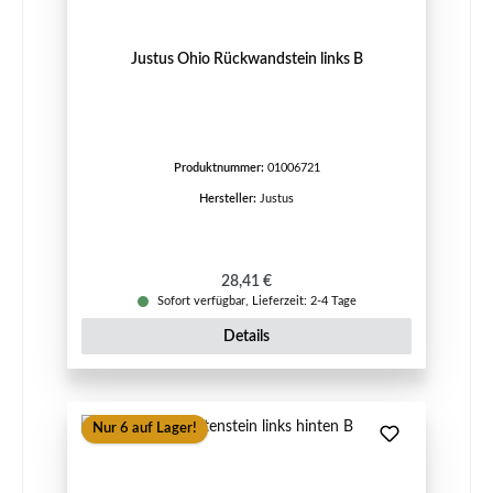
Justus Ohio Rückwandstein links B
Produktnummer:
01006721
Hersteller:
Justus
Regulärer Preis:
28,41 €
Sofort verfügbar, Lieferzeit: 2-4 Tage
Details
Nur 6 auf Lager!