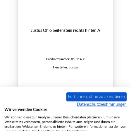
Justus Ohio Seitenstein rechts hinten A
Produktnummer:
01021430
Hersteller:
Justus
Regulärer Preis:
32,69 €
Sofort verfügbar, Lieferzeit: 2-4 Tage
Fortfahren, ohne zu akzeptieren
Details
Datenschutzbestimmungen
Wir verwenden Cookies
Wir können diese zur Analyse unserer Besucherdaten platzieren, um unsere
Webseite zu verbessern, personalisierte Inhalte anzuzeigen und Ihnen ein
großartiges Webseiten-Erlebnis zu bieten. Für weitere Informationen zu den von
Nur 5 auf Lager!