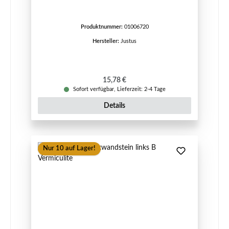
Produktnummer:
01006720
Hersteller:
Justus
Regulärer Preis:
15,78 €
Sofort verfügbar, Lieferzeit: 2-4 Tage
Details
Nur 10 auf Lager!