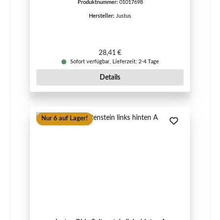
Produktnummer:
01017698
Hersteller:
Justus
Regulärer Preis:
28,41 €
Sofort verfügbar, Lieferzeit: 2-4 Tage
Details
Nur 6 auf Lager!