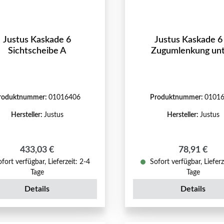
Justus Kaskade 6
Justus Kaskade 6
Sichtscheibe A
Zugumlenkung un
roduktnummer:
01016406
Produktnummer:
0101
Hersteller:
Justus
Hersteller:
Justus
Regulärer Preis:
Regulärer P
433,03 €
78,91 €
fort verfügbar, Lieferzeit: 2-4
Sofort verfügbar, Lieferz
Tage
Tage
Details
Details