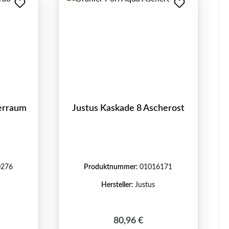
erraum
Justus Kaskade 8 Ascherost
0276
Produktnummer:
01016171
Hersteller:
Justus
Regulärer Preis:
80,96 €
reis: