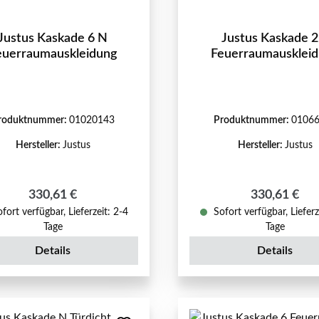
Justus Kaskade 6 N
Justus Kaskade 2
euerraumauskleidung
Feuerraumausklei
roduktnummer:
01020143
Produktnummer:
0106
Hersteller:
Justus
Hersteller:
Justus
Regulärer Preis:
Regulärer Pr
330,61 €
330,61 €
fort verfügbar, Lieferzeit: 2-4
Sofort verfügbar, Lieferz
Tage
Tage
Details
Details