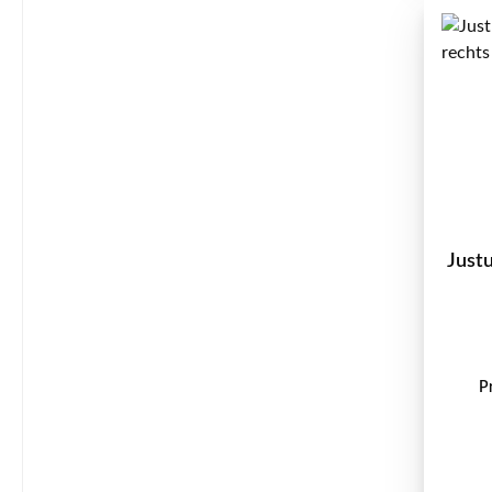
Just
P