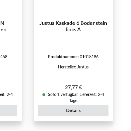
 N
Justus Kaskade 6 Bodenstein
ten
links A
6458
Produktnummer:
01018186
Hersteller:
Justus
reis:
Regulärer Preis:
27,77 €
eit: 2-4
Sofort verfügbar, Lieferzeit: 2-4
Tage
Details