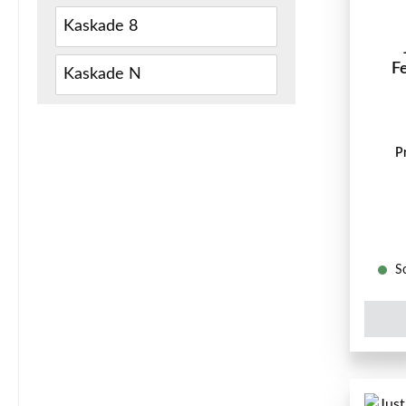
Kaskade 8
F
Kaskade N
P
So