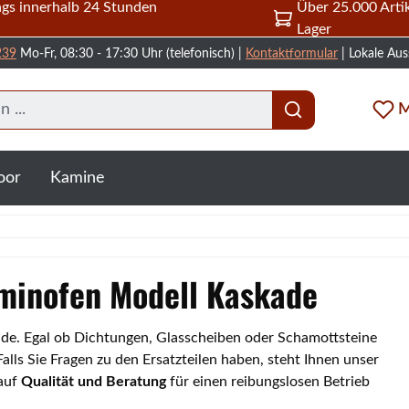
gs innerhalb 24 Stunden
Über 25.000 Artik
Lager
239
Mo-Fr, 08:30 - 17:30 Uhr (telefonisch) |
Kontaktformular
| Lokale Aus
M
oor
Kamine
Kaminofen Modell Kaskade
kade. Egal ob Dichtungen, Glasscheiben oder Schamottsteine
lls Sie Fragen zu den Ersatzteilen haben, steht Ihnen unser
 auf
Qualität und Beratung
für einen reibungslosen Betrieb