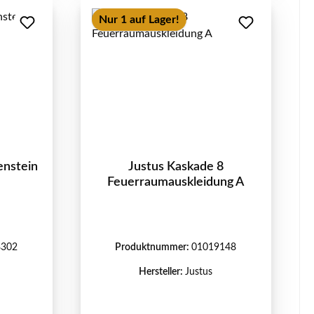
Nur 1 auf Lager!
enstein
Justus Kaskade 8
Feuerraumauskleidung A
8302
Produktnummer:
01019148
Hersteller:
Justus