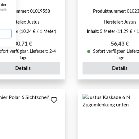
 der
eilt
roduktnummer:
01019558
Produktnummer:
0102
Hersteller:
Justus
Hersteller:
Justus
t:
3 Meter
(10,24 € / 1 Meter)
Inhalt:
5 Meter
(11,29 € / 
Regulärer Preis:
Regulärer P
30,71 €
56,43 €
fort verfügbar, Lieferzeit: 2-4
Sofort verfügbar, Lieferz
Tage
Tage
Details
Details