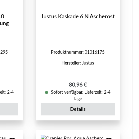
.0
Justus Kaskade 6 N Ascherost
dung
6295
Produktnummer:
01016175
Hersteller:
Justus
eis:
Regulärer Preis:
80,96 €
eit: 2-4
Sofort verfügbar, Lieferzeit: 2-4
Tage
Details