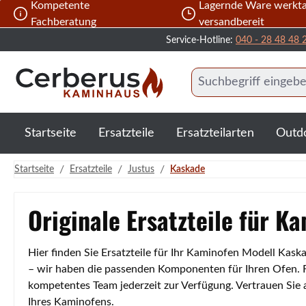
Kompetente
Lagernde Ware werkta
 Hauptinhalt springen
Zur Suche springen
Zur Hauptnavigation springen
Fachberatung
versandbereit
Service-Hotline:
040 - 28 48 48 
Startseite
Ersatzteile
Ersatzteilarten
Outd
/
/
/
Startseite
Ersatzteile
Justus
Kaskade
Originale Ersatzteile für 
Hier finden Sie Ersatzteile für Ihr Kaminofen Modell Kas
– wir haben die passenden Komponenten für Ihren Ofen. Fa
kompetentes Team jederzeit zur Verfügung. Vertrauen Sie
Ihres Kaminofens.