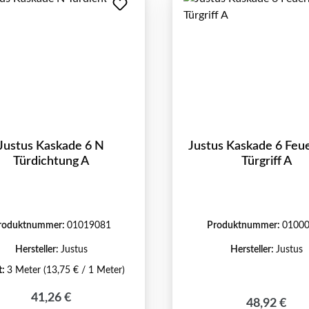
Justus Kaskade 6 N
Justus Kaskade 6 Feu
Türdichtung A
Türgriff A
roduktnummer:
01019081
Produktnummer:
0100
Hersteller:
Justus
Hersteller:
Justus
t:
3 Meter
(13,75 € / 1 Meter)
Regulärer Preis:
41,26 €
Regulärer P
48,92 €