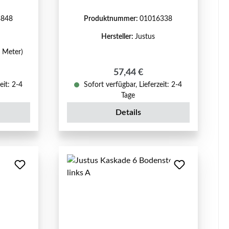
3848
Produktnummer:
01016338
Hersteller:
Justus
1 Meter)
reis:
Regulärer Preis:
57,44 €
eit: 2-4
Sofort verfügbar, Lieferzeit: 2-4
Tage
Details