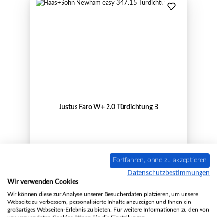
Justus Faro W+ 2.0 Türdichtung B
Produktnummer:
01063703
Fortfahren, ohne zu akzeptieren
Hersteller:
Justus
Datenschutzbestimmungen
Wir verwenden Cookies
Inhalt:
3 Meter
(10,01 € / 1 Meter)
Wir können diese zur Analyse unserer Besucherdaten platzieren, um unsere
Regulärer Preis:
30,03 €
Webseite zu verbessern, personalisierte Inhalte anzuzeigen und Ihnen ein
großartiges Webseiten-Erlebnis zu bieten. Für weitere Informationen zu den von
Sofort verfügbar, Lieferzeit: 2-4 Tage