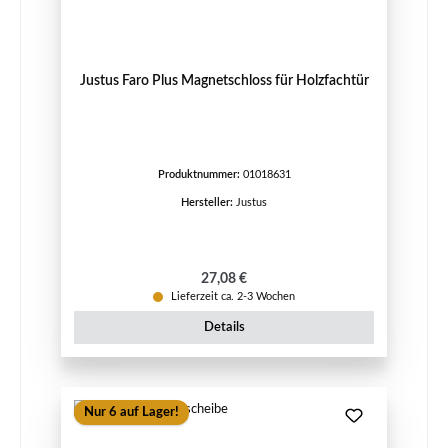
Justus Faro Plus Magnetschloss für Holzfachtür
Produktnummer:
01018631
Hersteller:
Justus
Regulärer Preis:
27,08 €
Lieferzeit ca. 2-3 Wochen
Details
Nur 6 auf Lager!