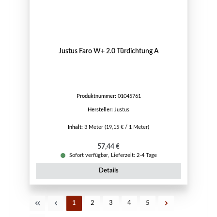
Justus Faro W+ 2.0 Türdichtung A
Produktnummer:
01045761
Hersteller:
Justus
Inhalt:
3 Meter
(19,15 € / 1 Meter)
Regulärer Preis:
57,44 €
Sofort verfügbar, Lieferzeit: 2-4 Tage
Details
Seite
Seite
Seite
Seite
Seite
1
2
3
4
5