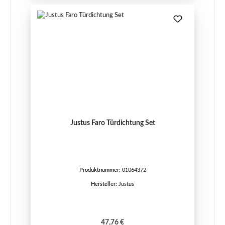
Justus Faro Türdichtung Set
Produktnummer:
01064372
Hersteller:
Justus
Regulärer Preis:
47,76 €