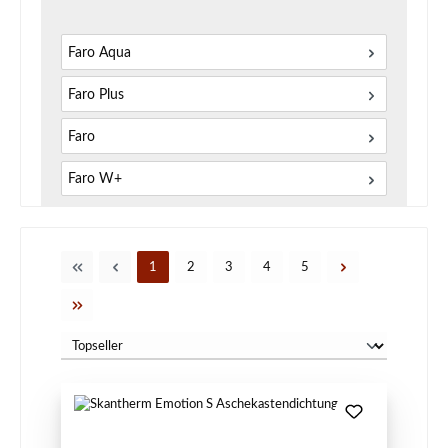
Faro Aqua
Faro Plus
Faro
Faro W+
Seite
Seite
Seite
Seite
Seite
1
2
3
4
5