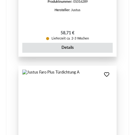
Produktnummer:
01016289
Hersteller:
Justus
Regulärer Preis:
58,71 €
Lieferzeit ca. 2-3 Wochen
Details