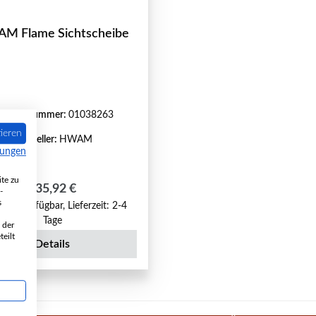
M Flame Sichtscheibe
roduktnummer:
01038263
ieren
Hersteller:
HWAM
mungen
te zu
Regulärer Preis:
535,92 €
-
s
fort verfügbar, Lieferzeit: 2-4
Tage
 der
eilt
Details