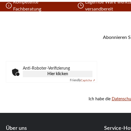
Kompetente
Lagernde Ware werkta
Fachberatung
versandbereit
Abonnieren Si
Anti-Roboter-Verifizierung
Hier klicken
Friendly
Captcha ⇗
Ich habe die
Datensch
Über uns
Service-Hot