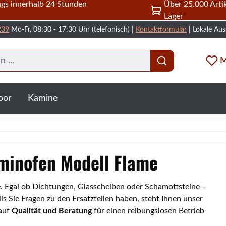
gs innerhalb 24 Stunden
Über 25.000 Artik
Lager
239
Mo-Fr, 08:30 - 17:30 Uhr (telefonisch) |
Kontaktformular
| Lokale Aus
M
oor
Kamine
aminofen Modell Flame
me. Egal ob Dichtungen, Glasscheiben oder Schamottsteine –
s Sie Fragen zu den Ersatzteilen haben, steht Ihnen unser
 auf
Qualität und Beratung
für einen reibungslosen Betrieb