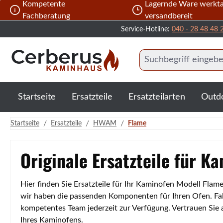
Kompetente
Lagernde Ware werkta
 Hauptinhalt springen
Zur Suche springen
Zur Hauptnavigation springen
Fachberatung
versandbereit
Service-Hotline:
040 - 28 48 48 
Startseite
Ersatzteile
Ersatzteilarten
Outd
/
/
/
Startseite
Ersatzteile
HWAM
Flame
Originale Ersatzteile für K
Hier finden Sie Ersatzteile für Ihr Kaminofen Modell Fla
wir haben die passenden Komponenten für Ihren Ofen. Fall
kompetentes Team jederzeit zur Verfügung. Vertrauen Sie
Ihres Kaminofens.