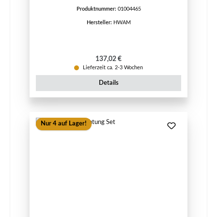
Produktnummer:
01004465
Hersteller:
HWAM
Regulärer Preis:
137,02 €
Lieferzeit ca. 2-3 Wochen
Details
Nur 4 auf Lager!