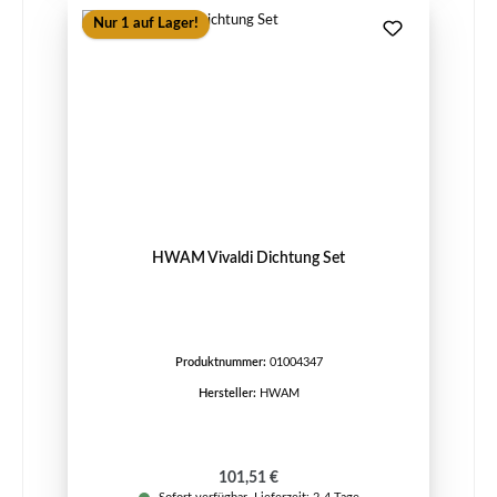
Nur 1 auf Lager!
HWAM Vivaldi Dichtung Set
Produktnummer:
01004347
Hersteller:
HWAM
Regulärer Preis:
101,51 €