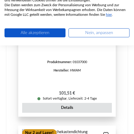
uns verwendeten Cookies öffnen Sie die Einstellungen.
Die Daten werden zum Zweck der Personalisierung von Werbung und zur
Messung der Wirksamkeit von Werbekampagnen erhoben. Die Daten können
mit Google LLC geteilt werden, weitere Informationen finden Sie
hier
.
Alle akzeptieren
Nein, anpassen
HWAM Beethoven Dichtung Set
Produktnummer:
01037000
Hersteller:
HWAM
Regulärer Preis:
101,51 €
Sofort verfügbar, Lieferzeit: 2-4 Tage
Details
Nur 2 auf Lager!