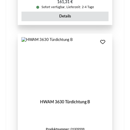
Regulärer Preis:
161,31 €
Sofort verfügbar, Lieferzeit: 2-4 Tage
Details
HWAM 3630 Türdichtung B
Produktnummer:
01009998