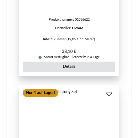
Produktnummer:
01036622
Hersteller:
HWAM
Inhalt:
2 Meter
(19,05 € / 1 Meter)
Regulärer Preis:
38,10 €
Sofort verfügbar, Lieferzeit: 2-4 Tage
Details
Nur 4 auf Lager!