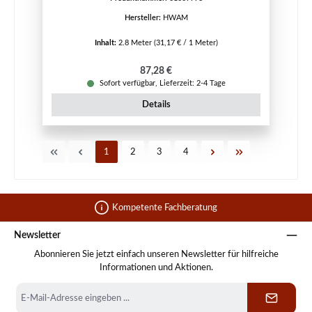
Hersteller:
HWAM
Inhalt:
2.8 Meter
(31,17 € / 1 Meter)
Regulärer Preis:
87,28 €
Sofort verfügbar, Lieferzeit: 2-4 Tage
Details
Seite
Seite
Seite
Seite
1
2
3
4
Kompetente Fachberatung
Newsletter
Abonnieren Sie jetzt einfach unseren Newsletter für hilfreiche
Informationen und Aktionen.
E-
Mail-
Adresse