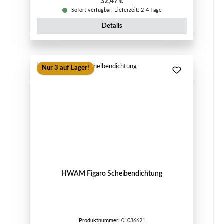
Regulärer Preis:
32,47 €
Sofort verfügbar, Lieferzeit: 2-4 Tage
Details
Nur 3 auf Lager!
HWAM Figaro Scheibendichtung
Produktnummer:
01036621