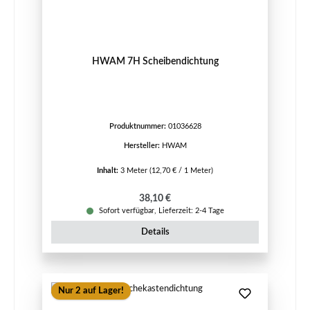
HWAM 7H Scheibendichtung
Produktnummer:
01036628
Hersteller:
HWAM
Inhalt:
3 Meter
(12,70 € / 1 Meter)
Regulärer Preis:
38,10 €
Sofort verfügbar, Lieferzeit: 2-4 Tage
Details
Nur 2 auf Lager!