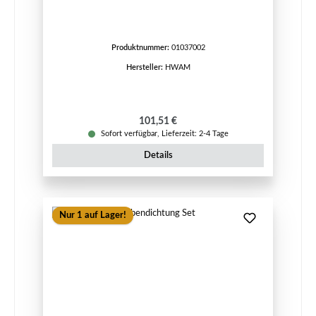
Produktnummer:
01037002
Hersteller:
HWAM
Regulärer Preis:
101,51 €
Sofort verfügbar, Lieferzeit: 2-4 Tage
Details
Nur 1 auf Lager!