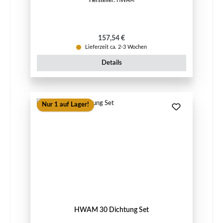
Hersteller:
HWAM
Regulärer Preis:
157,54 €
Lieferzeit ca. 2-3 Wochen
Details
Nur 1 auf Lager!
HWAM 30 Dichtung Set