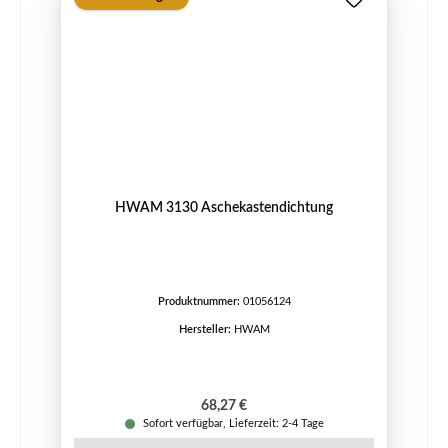
HWAM 3130 Aschekastendichtung
Produktnummer:
01056124
Hersteller:
HWAM
Regulärer Preis:
68,27 €
Sofort verfügbar, Lieferzeit: 2-4 Tage