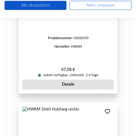
Alle akzeptieren
Nein, anpassen
HWAM 3660 Holzfang links
Produktnummer:
01042470
Hersteller:
HWAM
Regulärer Preis:
47,08 €
Sofort verfügbar, Lieferzeit: 2-4 Tage
Details