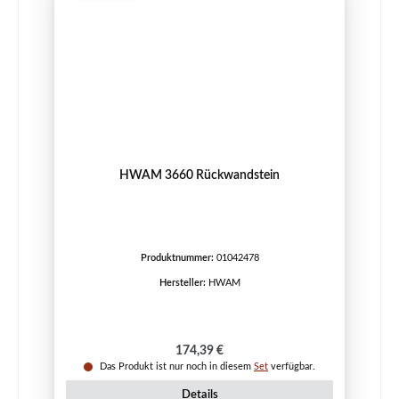
HWAM 3660 Rückwandstein
Produktnummer:
01042478
Hersteller:
HWAM
Regulärer Preis:
174,39 €
Das Produkt ist nur noch in diesem
Set
verfügbar.
Details