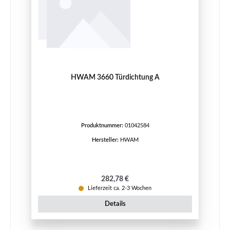
HWAM 3660 Türdichtung A
Produktnummer:
01042584
Hersteller:
HWAM
Regulärer Preis:
282,78 €
Lieferzeit ca. 2-3 Wochen
Details