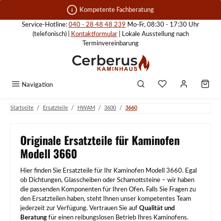
Zum Hauptinhalt springen
Kompetente Fachberatung
Service-Hotline:
040 - 28 48 48 239
Mo-Fr, 08:30 - 17:30 Uhr
(telefonisch) |
Kontaktformular
| Lokale Ausstellung nach
Terminvereinbarung
Navigation
/
/
/
/
Startseite
Ersatzteile
HWAM
3600
3660
Originale Ersatzteile für Kaminofen
Modell 3660
Hier finden Sie Ersatzteile für Ihr Kaminofen Modell 3660. Egal
ob Dichtungen, Glasscheiben oder Schamottsteine – wir haben
die passenden Komponenten für Ihren Ofen. Falls Sie Fragen zu
den Ersatzteilen haben, steht Ihnen unser kompetentes Team
jederzeit zur Verfügung. Vertrauen Sie auf
Qualität und
Beratung
für einen reibungslosen Betrieb Ihres Kaminofens.