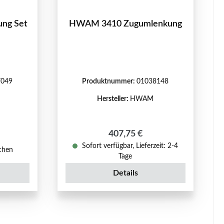
ng Set
HWAM 3410 Zugumlenkung
7049
Produktnummer:
01038148
Hersteller:
HWAM
Regulärer Preis:
407,75 €
eis:
Sofort verfügbar, Lieferzeit: 2-4
ochen
Tage
Details