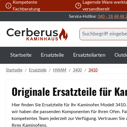
Kompetente
Lagernde Ware werkta
 Hauptinhalt springen
Zur Suche springen
Zur Hauptnavigation springen
Fachberatung
versandbereit
Service-Hotline:
040 - 28 48 48 
Startseite
Ersatzteile
Ersatzteilarten
Outd
/
/
/
/
Startseite
Ersatzteile
HWAM
3400
3410
Originale Ersatzteile für K
Hier finden Sie Ersatzteile für Ihr Kaminofen Modell 341
wir haben die passenden Komponenten für Ihren Ofen. Fall
kompetentes Team jederzeit zur Verfügung. Vertrauen Sie
Ihres Kaminofens.