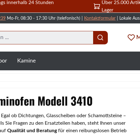
gs innerhalb 24 Stunden
Über 25.000 Artik
Lager
239
Mo-Fr, 08:30 - 17:30 Uhr (telefonisch) |
Kontaktformular
| Lokale Aus
M
oor
Kamine
aminofen Modell 3410
0. Egal ob Dichtungen, Glasscheiben oder Schamottsteine –
s Sie Fragen zu den Ersatzteilen haben, steht Ihnen unser
 auf
Qualität und Beratung
für einen reibungslosen Betrieb