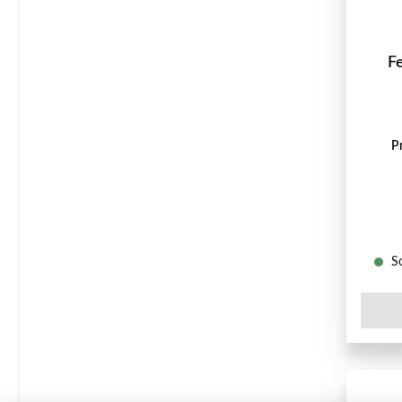
F
P
So