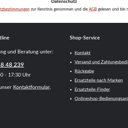
Datenschutz
utzbestimmungen
zur Kenntnis genommen und die
AGB
gelesen und bin m
line
Shop-Service
ung und Beratung unter:
Kontakt
Versand und Zahlungsbed
48 48 239
Rückgabe
0 - 17:30 Uhr
Ersatzteile nach Marken
unser
Kontaktformular
.
Ersatzteile-Finder
Onlineshop-Bedienungsanl