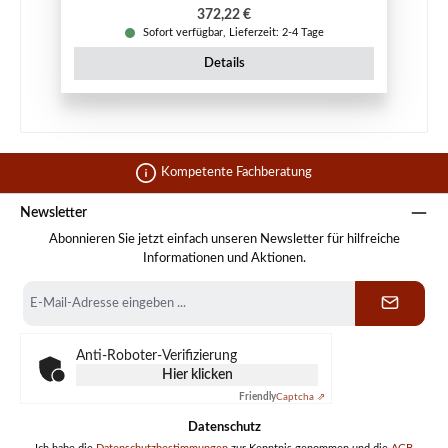
Regulärer Preis:
372,22 €
Sofort verfügbar, Lieferzeit: 2-4 Tage
Details
Kompetente Fachberatung
Newsletter
Abonnieren Sie jetzt einfach unseren Newsletter für hilfreiche
Informationen und Aktionen.
E-
Mail-
Adresse
*
Anti-Roboter-Verifizierung
Hier klicken
Friendly
Captcha ⇗
Datenschutz