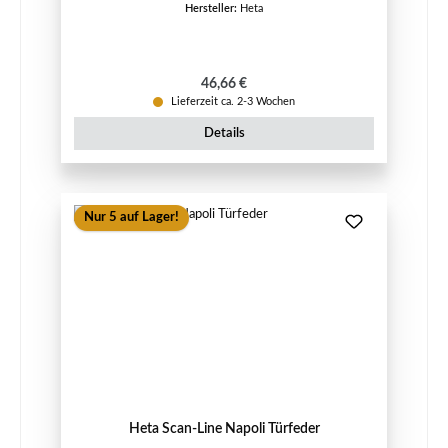
Hersteller:
Heta
Regulärer Preis:
46,66 €
Lieferzeit ca. 2-3 Wochen
Details
Nur 5 auf Lager!
Heta Scan-Line Napoli Türfeder