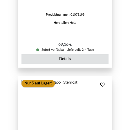
Produktnummer:
01073199
Hersteller:
Heta
Regulärer Preis:
69,16 €
Sofort verfügbar, Lieferzeit: 2-4 Tage
Details
Nur 5 auf Lager!