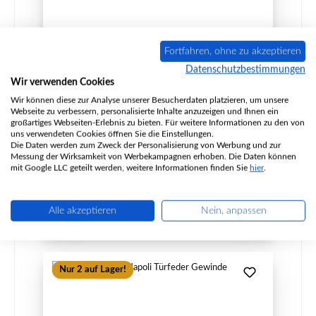
Heta Scan-Line Napoli Stehrost
Fortfahren, ohne zu akzeptieren
Datenschutzbestimmungen
Wir verwenden Cookies
Wir können diese zur Analyse unserer Besucherdaten platzieren, um unsere
Produktnummer:
01033991
Webseite zu verbessern, personalisierte Inhalte anzuzeigen und Ihnen ein
Hersteller:
Heta
großartiges Webseiten-Erlebnis zu bieten. Für weitere Informationen zu den von
uns verwendeten Cookies öffnen Sie die Einstellungen.
Die Daten werden zum Zweck der Personalisierung von Werbung und zur
Messung der Wirksamkeit von Werbekampagnen erhoben. Die Daten können
mit Google LLC geteilt werden, weitere Informationen finden Sie
hier
.
Regulärer Preis:
119,88 €
Sofort verfügbar, Lieferzeit: 2-4 Tage
Details
Alle akzeptieren
Nein, anpassen
Nur 2 auf Lager!