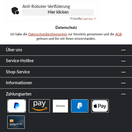
*
Anti-Roboter-Verifizierung
Hier klicken
Friendly
Captcha ⇗
Datenschutz
Ich habe die
Datenschutzbestimmungen
zur Kenntnis genommen und die
AGB
gelesen und bin mit ihnen einverstanden.
Über uns
Service-Hotline
Shop-Service
Informationen
Zahlungsarten
Vorkasse
PayPal Später Bezahlen
Amazon Pay
PayPal
Apple Pay
Kreditkarte