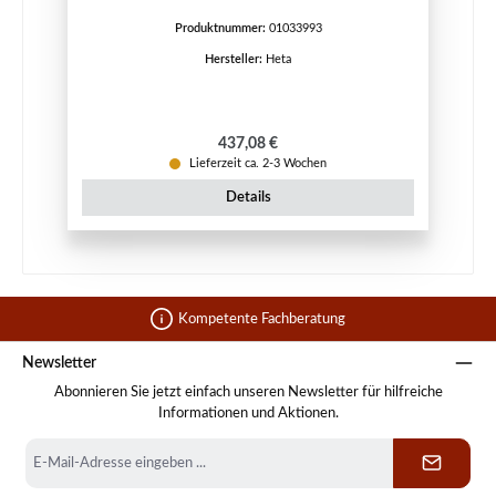
Produktnummer:
01033993
Hersteller:
Heta
Regulärer Preis:
437,08 €
Lieferzeit ca. 2-3 Wochen
Details
Kompetente Fachberatung
Newsletter
Abonnieren Sie jetzt einfach unseren Newsletter für hilfreiche
Informationen und Aktionen.
E-
Mail-
Adresse