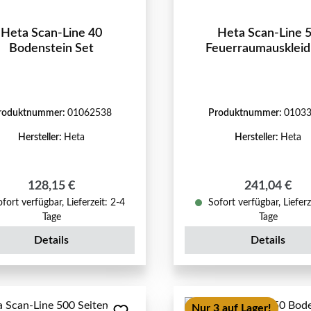
Heta Scan-Line 40
Heta Scan-Line 
Bodenstein Set
Feuerraumausklei
roduktnummer:
01062538
Produktnummer:
0103
Hersteller:
Heta
Hersteller:
Heta
Regulärer Preis:
Regulärer Pr
128,15 €
241,04 €
fort verfügbar, Lieferzeit: 2-4
Sofort verfügbar, Lieferz
Tage
Tage
Details
Details
Nur 3 auf Lager!