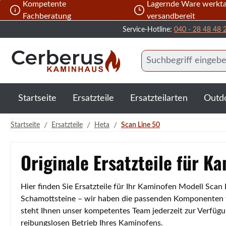
Kompetente
Lagernde Ware werkta
 Hauptinhalt springen
Zur Suche springen
Zur Hauptnavigation springen
Fachberatung
versandbereit
Service-Hotline:
040 - 28 48 48 
Startseite
Ersatzteile
Ersatzteilarten
Outd
/
/
/
Startseite
Ersatzteile
Heta
Scan Line 50
Originale Ersatzteile für K
Hier finden Sie Ersatzteile für Ihr Kaminofen Modell Scan
Schamottsteine – wir haben die passenden Komponenten für
steht Ihnen unser kompetentes Team jederzeit zur Verfügu
reibungslosen Betrieb Ihres Kaminofens.