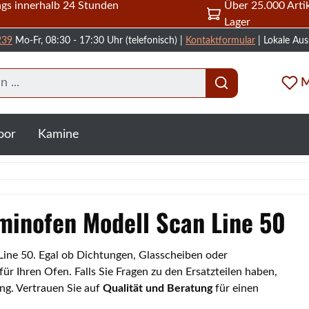
gs innerhalb 24 Stunden
Über 25.000 Artik
Lager
239
Mo-Fr, 08:30 - 17:30 Uhr (telefonisch) |
Kontaktformular
| Lokale Aus
M
oor
Kamine
aminofen Modell Scan Line 50
 Line 50. Egal ob Dichtungen, Glasscheiben oder
 Ihren Ofen. Falls Sie Fragen zu den Ersatzteilen haben,
ng. Vertrauen Sie auf
Qualität und Beratung
für einen