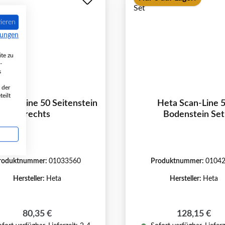
ieren
mungen
te zu
-
s
 der
eilt
Scan-Line 50 Seitenstein
Heta Scan-Line 
rechts
Bodenstein Set
roduktnummer:
01033560
Produktnummer:
0104
Hersteller:
Heta
Hersteller:
Heta
Regulärer Preis:
Regulärer Pr
80,35 €
128,15 €