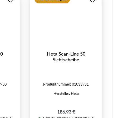
50
Heta Scan-Line 50
Sichtscheibe
2950
Produktnummer:
01033931
Hersteller:
Heta
eis:
Regulärer Preis:
186,93 €