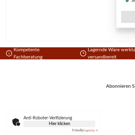
So
Kompetente
Lagernde Ware werkta
Fachberatung
versandbereit
Abonnieren Si
Anti-Roboter-Verifizierung
Hier klicken
Friendly
Captcha ⇗