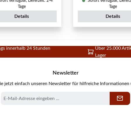
fort verfügbar, Lieferzeit: 2-4
Sofort verfügbar, Lieferz
Tage
Tage
Details
Details
gs innerhalb 24 Stunden
Über 25.000 Artik
Lager
Newsletter
e jetzt einfach unseren Newsletter für hilfreiche Informationen
E-
Mail-
Adresse
*