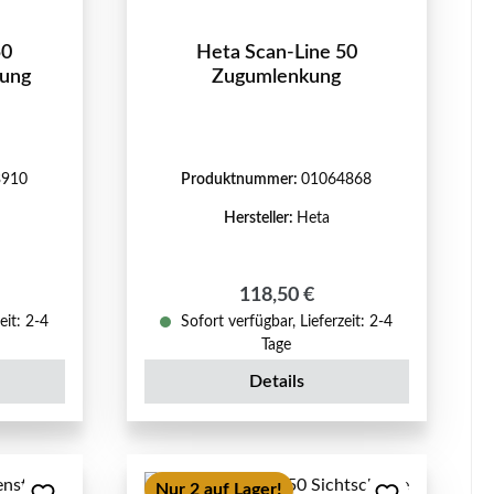
50
Heta Scan-Line 50
dung
Zugumlenkung
3910
Produktnummer:
01064868
Hersteller:
Heta
eis:
Regulärer Preis:
118,50 €
eit: 2-4
Sofort verfügbar, Lieferzeit: 2-4
Tage
Details
Nur 2 auf Lager!