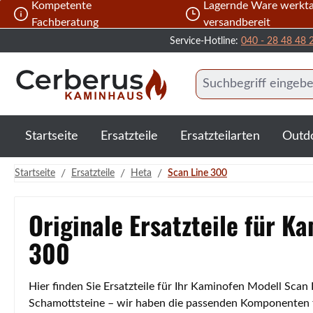
Kompetente
Lagernde Ware werkta
 Hauptinhalt springen
Zur Suche springen
Zur Hauptnavigation springen
Fachberatung
versandbereit
Service-Hotline:
040 - 28 48 48 
Startseite
Ersatzteile
Ersatzteilarten
Outd
/
/
/
Startseite
Ersatzteile
Heta
Scan Line 300
Originale Ersatzteile für K
300
Hier finden Sie Ersatzteile für Ihr Kaminofen Modell Scan
Schamottsteine – wir haben die passenden Komponenten für