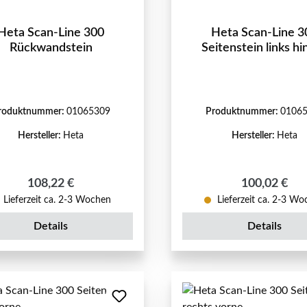
Heta Scan-Line 300
Heta Scan-Line 3
Rückwandstein
Seitenstein links hi
roduktnummer:
01065309
Produktnummer:
0106
Hersteller:
Heta
Hersteller:
Heta
Regulärer Preis:
Regulärer Pr
108,22 €
100,02 €
Lieferzeit ca. 2-3 Wochen
Lieferzeit ca. 2-3 W
Details
Details