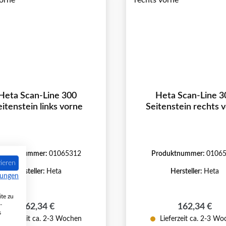
Heta Scan-Line 300
Heta Scan-Line 3
eitenstein links vorne
Seitenstein rechts 
roduktnummer:
01065312
Produktnummer:
0106
ieren
Hersteller:
Heta
Hersteller:
Heta
mungen
te zu
-
Regulärer Preis:
Regulärer Pr
162,34 €
162,34 €
s
Lieferzeit ca. 2-3 Wochen
Lieferzeit ca. 2-3 W