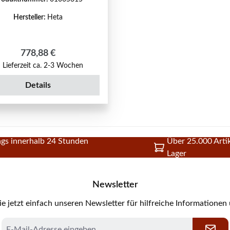
Hersteller:
Heta
Regulärer Preis:
778,88 €
Lieferzeit ca. 2-3 Wochen
Details
gs innerhalb 24 Stunden
Über 25.000 Artik
Lager
Newsletter
e jetzt einfach unseren Newsletter für hilfreiche Informationen
E-