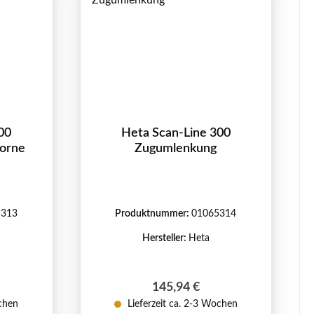
00
Heta Scan-Line 300
vorne
Zugumlenkung
5313
Produktnummer:
01065314
Hersteller:
Heta
eis:
Regulärer Preis:
145,94 €
ochen
Lieferzeit ca. 2-3 Wochen