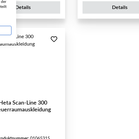
 der
eilt
Details
Details
Heta Scan-Line 300
euerraumauskleidung
roduktnummer:
01065315