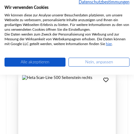
Datenschutzbestimmungen
Wir verwenden Cookies
Produktnummer:
01033904
Wir können diese zur Analyse unserer Besucherdaten platzieren, um unsere
Hersteller:
Heta
Webseite zu verbessern, personalisierte Inhalte anzuzeigen und Ihnen ein
großartiges Webseiten-Erlebnis zu bieten. Für weitere Informationen zu den von
uns verwendeten Cookies öffnen Sie die Einstellungen.
Die Daten werden zum Zweck der Personalisierung von Werbung und zur
Regulärer Preis:
241,04 €
Messung der Wirksamkeit von Werbekampagnen erhoben. Die Daten können
mit Google LLC geteilt werden, weitere Informationen finden Sie
hier
.
Sofort verfügbar, Lieferzeit: 2-4 Tage
Details
Alle akzeptieren
Nein, anpassen