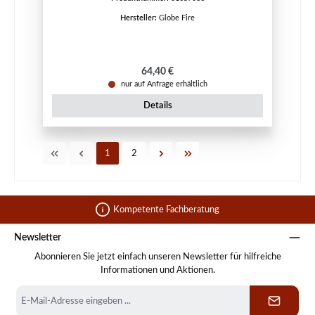
Hersteller:
Globe Fire
Regulärer Preis:
64,40 €
nur auf Anfrage erhältlich
Details
Seite
Seite
1
2
Kompetente Fachberatung
Newsletter
Abonnieren Sie jetzt einfach unseren Newsletter für hilfreiche
Informationen und Aktionen.
E-
Mail-
Adresse