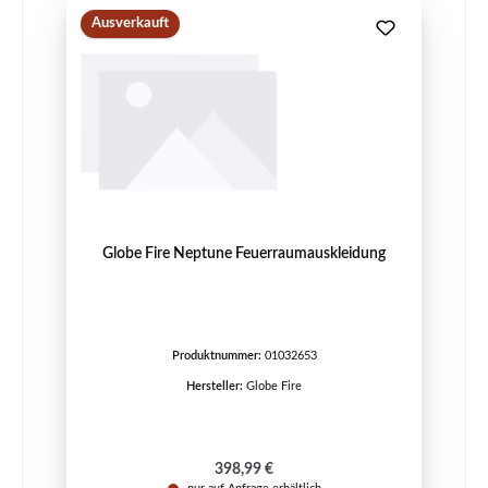
Ausverkauft
Globe Fire Neptune Feuerraumauskleidung
Produktnummer:
01032653
Hersteller:
Globe Fire
Regulärer Preis:
398,99 €