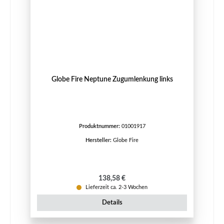
Globe Fire Neptune Zugumlenkung links
Produktnummer:
01001917
Hersteller:
Globe Fire
Regulärer Preis:
138,58 €
Lieferzeit ca. 2-3 Wochen
Details