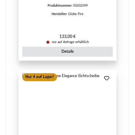
Produktnummer:
01032599
Hersteller:
Globe Fire
Regulärer Preis:
133,00 €
nur auf Anfrage erhältlich
Details
Nur 4 auf Lager!