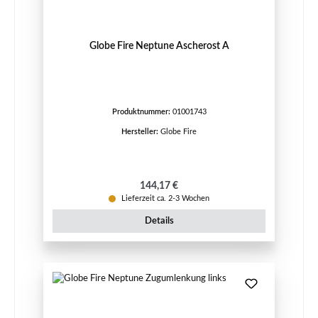
Globe Fire Neptune Ascherost A
Produktnummer:
01001743
Hersteller:
Globe Fire
Regulärer Preis:
144,17 €
Lieferzeit ca. 2-3 Wochen
Details