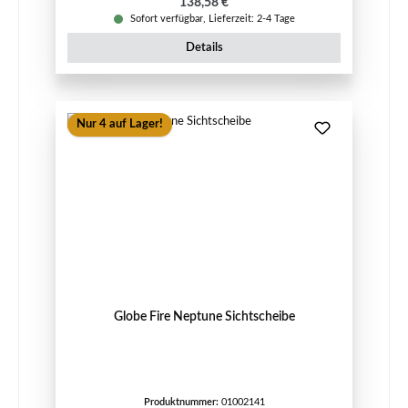
Regulärer Preis:
138,58 €
Sofort verfügbar, Lieferzeit: 2-4 Tage
Details
Nur 4 auf Lager!
Globe Fire Neptune Sichtscheibe
Produktnummer:
01002141