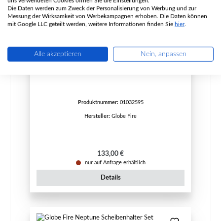
uns verwendeten Cookies öffnen Sie die Einstellungen.
Die Daten werden zum Zweck der Personalisierung von Werbung und zur
Messung der Wirksamkeit von Werbekampagnen erhoben. Die Daten können
mit Google LLC geteilt werden, weitere Informationen finden Sie
hier
.
Alle akzeptieren
Nein, anpassen
Globe Fire Neptune Rückwandplatte rechts
Produktnummer:
01032595
Hersteller:
Globe Fire
Regulärer Preis:
133,00 €
nur auf Anfrage erhältlich
Details