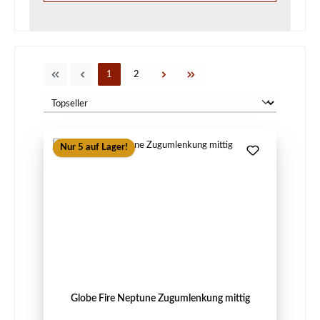
Seite
Seite
1
2
Nur 5 auf Lager!
Globe Fire Neptune Zugumlenkung mittig