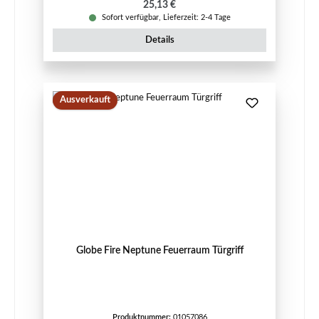
Regulärer Preis:
25,13 €
Sofort verfügbar, Lieferzeit: 2-4 Tage
Details
Ausverkauft
Globe Fire Neptune Feuerraum Türgriff
Produktnummer:
01057086