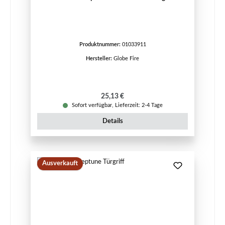
Produktnummer:
01033911
Hersteller:
Globe Fire
Regulärer Preis:
25,13 €
Sofort verfügbar, Lieferzeit: 2-4 Tage
Details
Ausverkauft