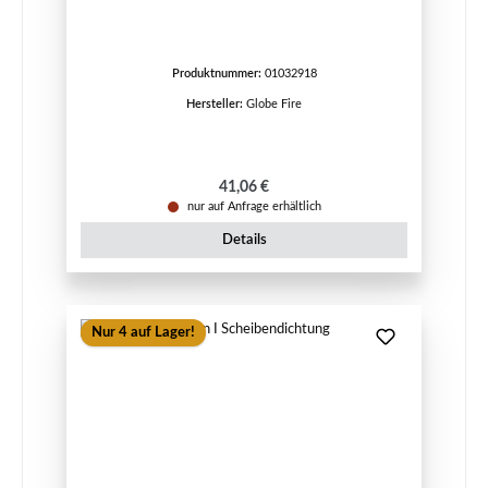
Produktnummer:
01032918
Hersteller:
Globe Fire
Regulärer Preis:
41,06 €
nur auf Anfrage erhältlich
Details
Nur 4 auf Lager!