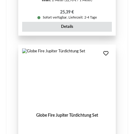
Inhalt:
2 Meter
(12,70 € / 1 Meter)
Regulärer Preis:
25,39 €
Sofort verfügbar, Lieferzeit: 2-4 Tage
Details
Globe Fire Jupiter Türdichtung Set