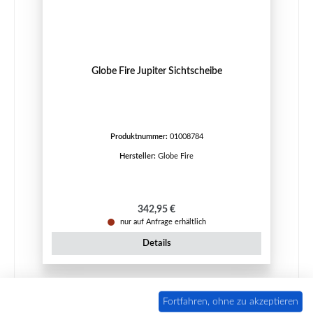
Globe Fire Jupiter Sichtscheibe
Produktnummer:
01008784
Hersteller:
Globe Fire
Regulärer Preis:
342,95 €
nur auf Anfrage erhältlich
Details
Fortfahren, ohne zu akzeptieren