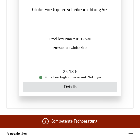
Globe Fire Jupiter Scheibendichtung Set
Produktnummer:
01033930
Hersteller:
Globe Fire
Regulärer Preis:
25,13 €
Sofort verfügbar, Lieferzeit: 2-4 Tage
Details
Kompetente Fachberatung
Newsletter