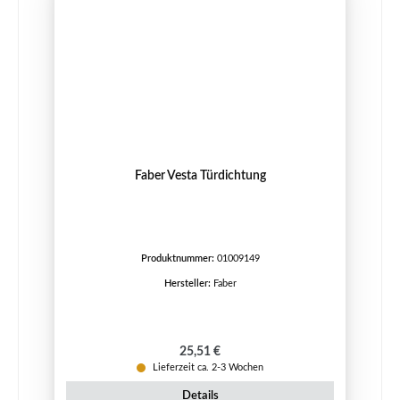
Faber Vesta Türdichtung
Produktnummer:
01009149
Hersteller:
Faber
Regulärer Preis:
25,51 €
Lieferzeit ca. 2-3 Wochen
Details