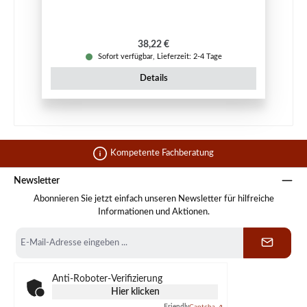
Regulärer Preis:
38,22 €
Sofort verfügbar, Lieferzeit: 2-4 Tage
Details
Kompetente Fachberatung
Newsletter
Abonnieren Sie jetzt einfach unseren Newsletter für hilfreiche
Informationen und Aktionen.
E-
Mail-
Adresse
*
Anti-Roboter-Verifizierung
Hier klicken
Friendly
Captcha ⇗