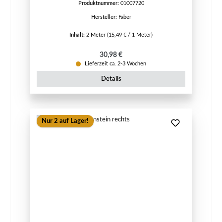
Produktnummer:
01007720
Hersteller:
Faber
Inhalt:
2 Meter
(15,49 € / 1 Meter)
Regulärer Preis:
30,98 €
Lieferzeit ca. 2-3 Wochen
Details
Nur 2 auf Lager!