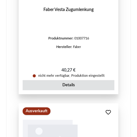
Faber Vesta Zugumlenkung
Produktnummer:
01007716
Hersteller:
Faber
Regulärer Preis:
40,27 €
nicht mehr verfügbar, Produktion eingestellt
Details
Ausverkauft