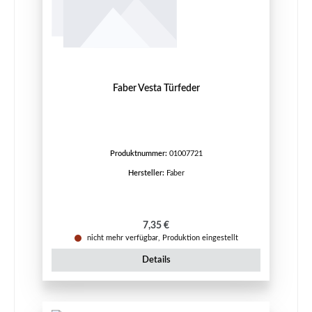
Faber Vesta Türfeder
Produktnummer:
01007721
Hersteller:
Faber
Regulärer Preis:
7,35 €
nicht mehr verfügbar, Produktion eingestellt
Details