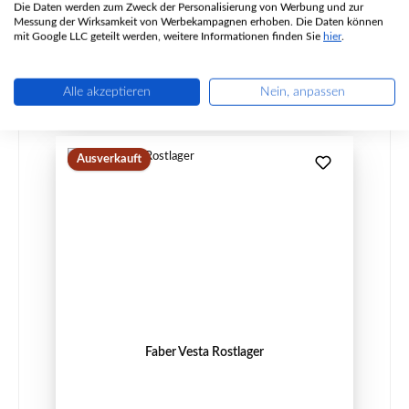
Die Daten werden zum Zweck der Personalisierung von Werbung und zur
Messung der Wirksamkeit von Werbekampagnen erhoben. Die Daten können
Regulärer Preis:
46,60 €
mit Google LLC geteilt werden, weitere Informationen finden Sie
hier
.
Sofort verfügbar, Lieferzeit: 2-4 Tage
Details
Alle akzeptieren
Nein, anpassen
Ausverkauft
Faber Vesta Rostlager