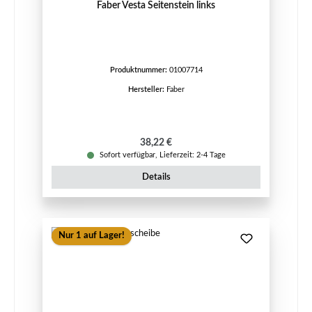
Faber Vesta Seitenstein links
Produktnummer:
01007714
Hersteller:
Faber
Regulärer Preis:
38,22 €
Sofort verfügbar, Lieferzeit: 2-4 Tage
Details
Nur 1 auf Lager!