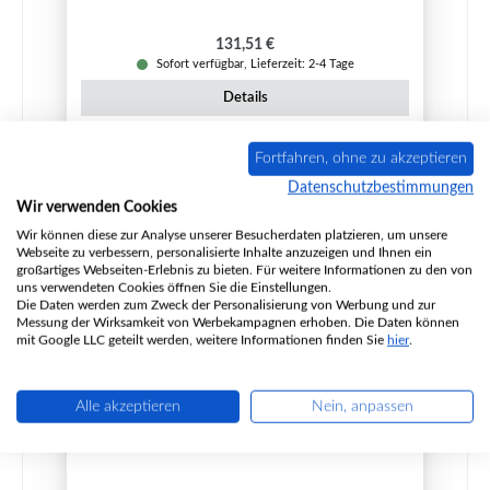
Regulärer Preis:
131,51 €
Sofort verfügbar, Lieferzeit: 2-4 Tage
Details
Fortfahren, ohne zu akzeptieren
Datenschutzbestimmungen
Nur 2 auf Lager!
Wir verwenden Cookies
Wir können diese zur Analyse unserer Besucherdaten platzieren, um unsere
Webseite zu verbessern, personalisierte Inhalte anzuzeigen und Ihnen ein
großartiges Webseiten-Erlebnis zu bieten. Für weitere Informationen zu den von
uns verwendeten Cookies öffnen Sie die Einstellungen.
Die Daten werden zum Zweck der Personalisierung von Werbung und zur
Messung der Wirksamkeit von Werbekampagnen erhoben. Die Daten können
mit Google LLC geteilt werden, weitere Informationen finden Sie
hier
.
Alle akzeptieren
Nein, anpassen
Faber Alborg Seitenstein rechts