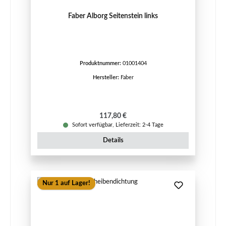
Faber Alborg Seitenstein links
Produktnummer:
01001404
Hersteller:
Faber
Regulärer Preis:
117,80 €
Sofort verfügbar, Lieferzeit: 2-4 Tage
Details
Nur 1 auf Lager!