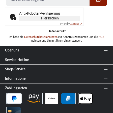
Mail-
Adresse
*
Anti-Roboter-Verifizierung
Hier klicken
Friendly
Captcha ⇗
Datenschutz
Ich habe die
Datenschutzbestimmungen
zur Kenntnis genommen und die
AGB
gelesen und bin mit ihnen einverstanden.
Über uns
Service-Hotline
Shop-Service
Informationen
Zahlungsarten
Vorkasse
PayPal Später Bezahlen
Amazon Pay
PayPal
Apple Pay