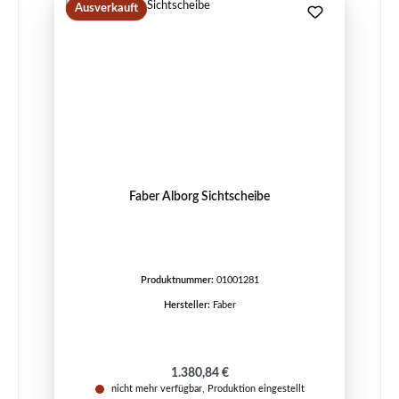
Ausverkauft
Faber Alborg Sichtscheibe
Produktnummer:
01001281
Hersteller:
Faber
Regulärer Preis:
1.380,84 €
nicht mehr verfügbar, Produktion eingestellt