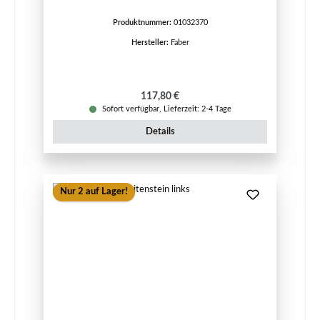
Produktnummer:
01032370
Hersteller:
Faber
Regulärer Preis:
117,80 €
Sofort verfügbar, Lieferzeit: 2-4 Tage
Details
Nur 2 auf Lager!