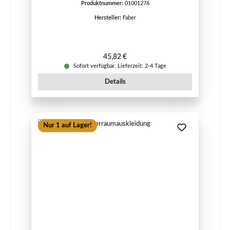
Produktnummer:
01001276
Hersteller:
Faber
Regulärer Preis:
45,82 €
Sofort verfügbar, Lieferzeit: 2-4 Tage
Details
Nur 1 auf Lager!