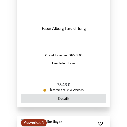
Faber Alborg Türdichtung
Produktnummer:
01042890
Hersteller:
Faber
Regulärer Preis:
73,43 €
Lieferzeit ca. 2-3 Wochen
Details
Ausverkauft