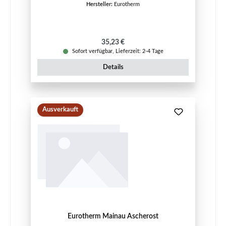
Hersteller:
Eurotherm
Regulärer Preis:
35,23 €
Sofort verfügbar, Lieferzeit: 2-4 Tage
Details
Ausverkauft
Eurotherm Mainau Ascherost