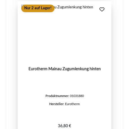
Nur 2 auf Lager!
Eurotherm Mainau Zugumlenkung hinten
Produktnummer:
01031880
Hersteller:
Eurotherm
Regulärer Preis:
36,80 €