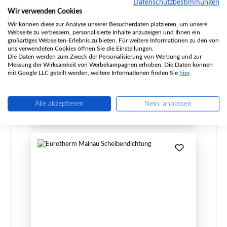
Datenschutzbestimmungen
Wir verwenden Cookies
Wir können diese zur Analyse unserer Besucherdaten platzieren, um unsere
Produktnummer:
01031873
Webseite zu verbessern, personalisierte Inhalte anzuzeigen und Ihnen ein
Hersteller:
Eurotherm
großartiges Webseiten-Erlebnis zu bieten. Für weitere Informationen zu den von
uns verwendeten Cookies öffnen Sie die Einstellungen.
Die Daten werden zum Zweck der Personalisierung von Werbung und zur
Messung der Wirksamkeit von Werbekampagnen erhoben. Die Daten können
mit Google LLC geteilt werden, weitere Informationen finden Sie
hier
.
Regulärer Preis:
40,06 €
Sofort verfügbar, Lieferzeit: 2-4 Tage
Details
Alle akzeptieren
Nein, anpassen