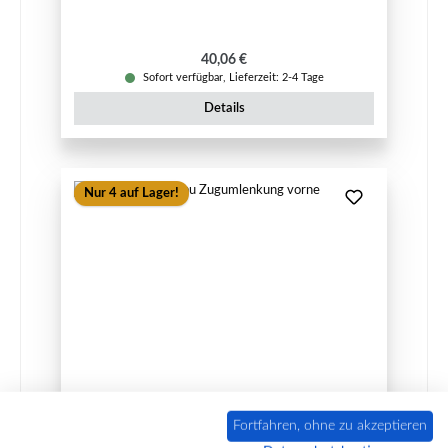
Regulärer Preis:
40,06 €
Sofort verfügbar, Lieferzeit: 2-4 Tage
Details
Nur 4 auf Lager!
Eurotherm Mainau Zugumlenkung vorne
Fortfahren, ohne zu akzeptieren