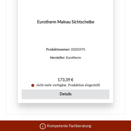
Eurotherm Mainau Sichtscheibe
Produktnummer:
01031975
Hersteller:
Eurotherm
Regulärer Preis:
173,39 €
nicht mehr verfügbar, Produktion eingestellt
Details
Kompetente Fachberatung