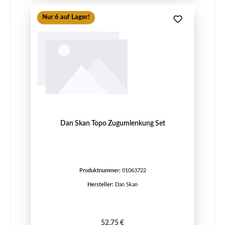
Nur 6 auf Lager!
Dan Skan Topo Zugumlenkung Set
Produktnummer:
01063722
Hersteller:
Dan Skan
Regulärer Preis:
52,75 €