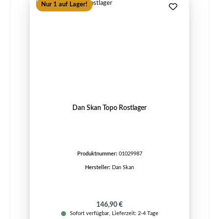
Nur 1 auf Lager!
Dan Skan Topo Rostlager
Produktnummer:
01029987
Hersteller:
Dan Skan
Regulärer Preis:
146,90 €
Sofort verfügbar, Lieferzeit: 2-4 Tage