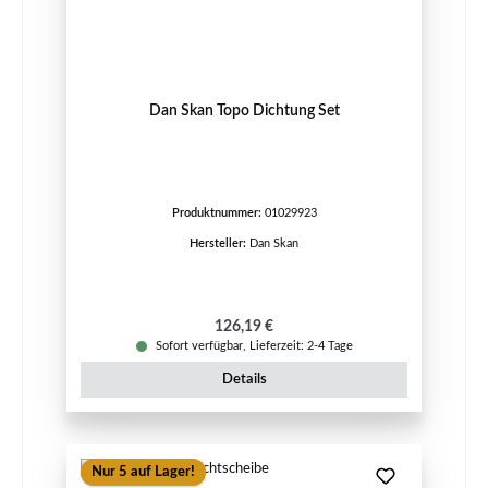
Dan Skan Topo Dichtung Set
Produktnummer:
01029923
Hersteller:
Dan Skan
Regulärer Preis:
126,19 €
Sofort verfügbar, Lieferzeit: 2-4 Tage
Details
Nur 5 auf Lager!