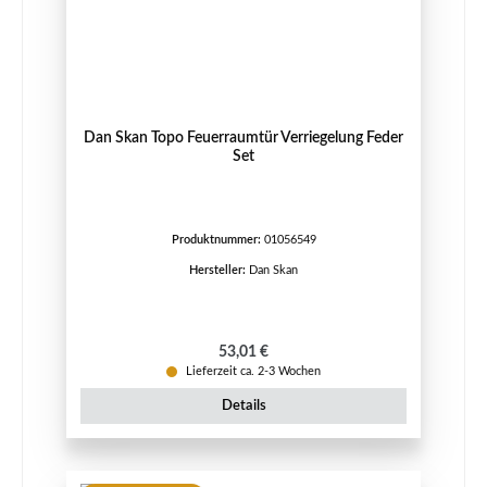
Dan Skan Topo Feuerraumtür Verriegelung Feder
Set
Produktnummer:
01056549
Hersteller:
Dan Skan
Regulärer Preis:
53,01 €
Lieferzeit ca. 2-3 Wochen
Details