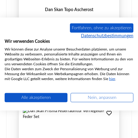
Dan Skan Topo Ascherost
Fortfahren, ohne zu akzeptieren
Datenschutzbestimmungen
Produktnummer:
01030000
Wir verwenden Cookies
Hersteller:
Dan Skan
Wir können diese zur Analyse unserer Besucherdaten platzieren, um unsere
Webseite zu verbessern, personalisierte Inhalte anzuzeigen und Ihnen ein
großartiges Webseiten-Erlebnis zu bieten. Für weitere Informationen zu den von
uns verwendeten Cookies öffnen Sie die Einstellungen.
Die Daten werden zum Zweck der Personalisierung von Werbung und zur
Regulärer Preis:
146,90 €
Messung der Wirksamkeit von Werbekampagnen erhoben. Die Daten können
Sofort verfügbar, Lieferzeit: 2-4 Tage
mit Google LLC geteilt werden, weitere Informationen finden Sie
hier
.
Details
Alle akzeptieren
Nein, anpassen