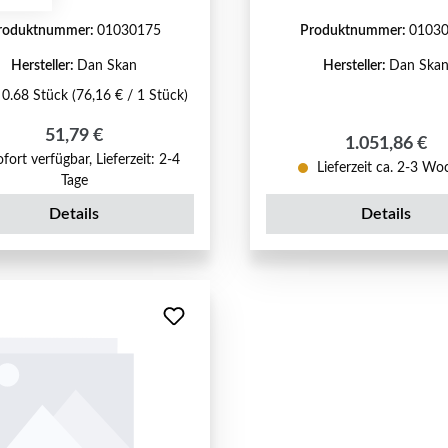
roduktnummer:
01030175
Produktnummer:
0103
Hersteller:
Dan Skan
Hersteller:
Dan Ska
:
0.68 Stück
(76,16 € / 1 Stück)
Regulärer Preis:
51,79 €
Regulärer Pre
1.051,86 €
fort verfügbar, Lieferzeit: 2-4
Lieferzeit ca. 2-3 W
Tage
Details
Details