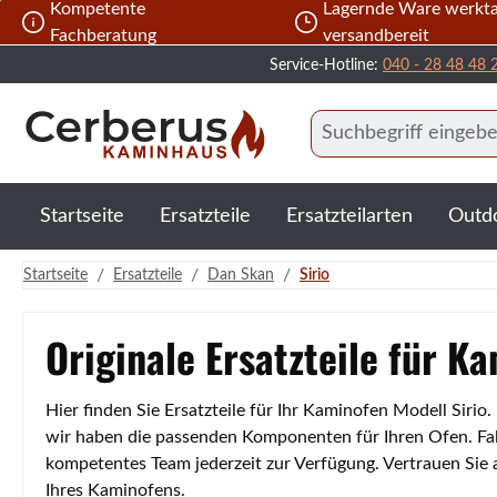
Kompetente
Lagernde Ware werkta
 Hauptinhalt springen
Zur Suche springen
Zur Hauptnavigation springen
Fachberatung
versandbereit
Service-Hotline:
040 - 28 48 48 
Startseite
Ersatzteile
Ersatzteilarten
Outd
/
/
/
Startseite
Ersatzteile
Dan Skan
Sirio
Originale Ersatzteile für K
Hier finden Sie Ersatzteile für Ihr Kaminofen Modell Siri
wir haben die passenden Komponenten für Ihren Ofen. Fall
kompetentes Team jederzeit zur Verfügung. Vertrauen Sie
Ihres Kaminofens.