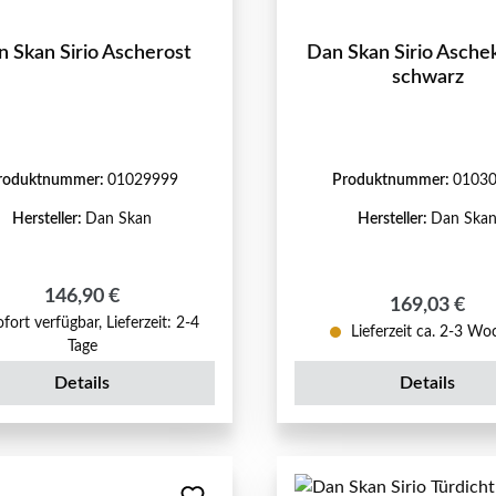
 Skan Sirio Ascherost
Dan Skan Sirio Asche
schwarz
roduktnummer:
01029999
Produktnummer:
0103
Hersteller:
Dan Skan
Hersteller:
Dan Ska
Regulärer Preis:
146,90 €
Regulärer Pr
169,03 €
fort verfügbar, Lieferzeit: 2-4
Lieferzeit ca. 2-3 W
Tage
Details
Details