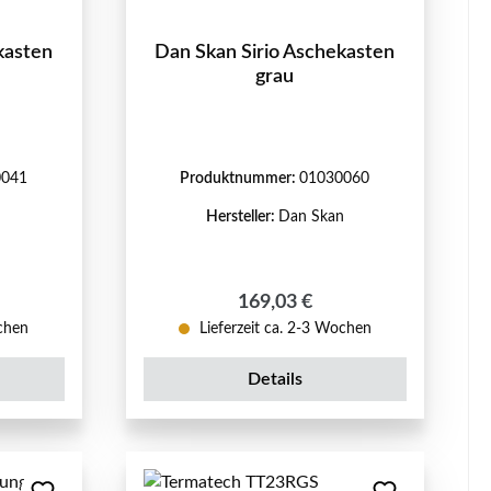
kasten
Dan Skan Sirio Aschekasten
grau
0041
Produktnummer:
01030060
n
Hersteller:
Dan Skan
eis:
Regulärer Preis:
169,03 €
ochen
Lieferzeit ca. 2-3 Wochen
Details