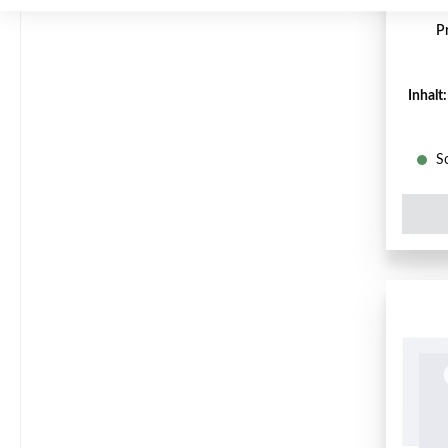
P
Inhalt
So