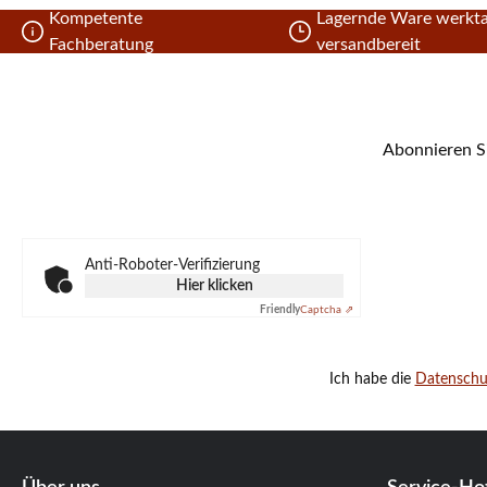
Kompetente
Lagernde Ware werkta
Fachberatung
versandbereit
Abonnieren Si
Anti-Roboter-Verifizierung
Hier klicken
Friendly
Captcha ⇗
Ich habe die
Datensch