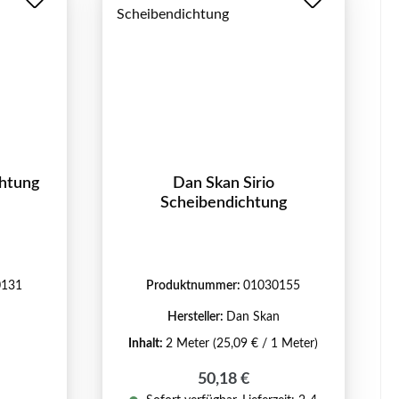
chtung
Dan Skan Sirio
Scheibendichtung
0131
Produktnummer:
01030155
n
Hersteller:
Dan Skan
Inhalt:
2 Meter
(25,09 € / 1 Meter)
Regulärer Preis:
50,18 €
eis: