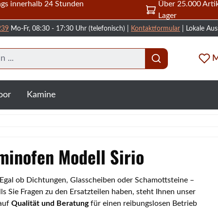
gs innerhalb 24 Stunden
Über 25.000 Artik
Lager
239
Mo-Fr, 08:30 - 17:30 Uhr (telefonisch) |
Kontaktformular
| Lokale Aus
M
oor
Kamine
aminofen Modell Sirio
o. Egal ob Dichtungen, Glasscheiben oder Schamottsteine –
s Sie Fragen zu den Ersatzteilen haben, steht Ihnen unser
 auf
Qualität und Beratung
für einen reibungslosen Betrieb