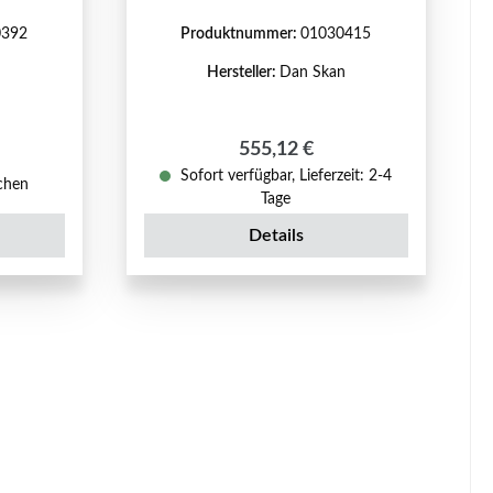
0392
Produktnummer:
01030415
n
Hersteller:
Dan Skan
Regulärer Preis:
555,12 €
is:
Sofort verfügbar, Lieferzeit: 2-4
ochen
Tage
Details