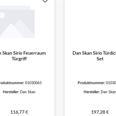
 Skan Sirio Feuerraum
Dan Skan Sirio Türdi
Türgriff
Set
roduktnummer:
01030065
Produktnummer:
0103
Hersteller:
Dan Skan
Hersteller:
Dan Ska
Regulärer Preis:
Regulärer Pr
116,77 €
197,28 €