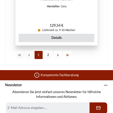
Hersteller:
Cera
Regulärer Preis:
129,54 €
Lieferzeit ca. 9-10 Wochen
Details
Seite
Seite
1
2
Kompetente Fachberatung
Newsletter
Abonnieren Sie jetzt einfach unseren Newsletter für hilfreiche
Informationen und Aktionen.
E-
Mail-
Adresse