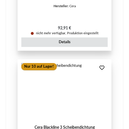
Hersteller:
Cera
Regulärer Preis:
92,91 €
nicht mehr verfügbar, Produktion eingestellt
Details
Nur 10 auf Lager!
Cera Blackline 3 Scheibendichtung