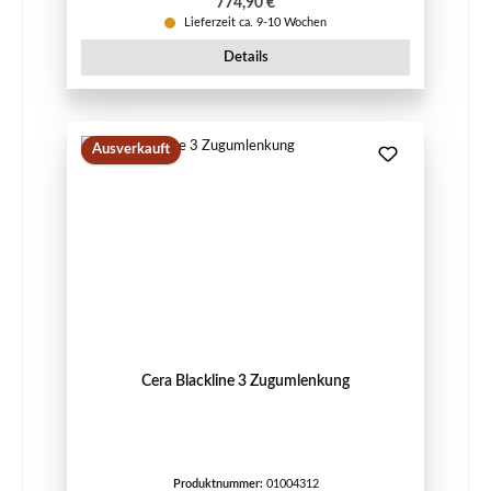
Regulärer Preis:
774,90 €
Lieferzeit ca. 9-10 Wochen
Details
Ausverkauft
Cera Blackline 3 Zugumlenkung
Produktnummer:
01004312