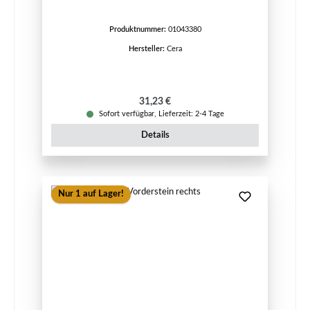
Produktnummer:
01043380
Hersteller:
Cera
Regulärer Preis:
31,23 €
Sofort verfügbar, Lieferzeit: 2-4 Tage
Details
Nur 1 auf Lager!