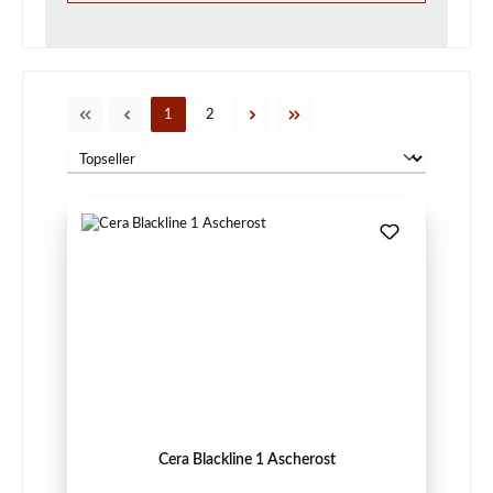
Seite
Seite
1
2
Cera Blackline 1 Ascherost