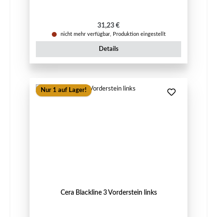
Regulärer Preis:
31,23 €
nicht mehr verfügbar, Produktion eingestellt
Details
Nur 1 auf Lager!
Cera Blackline 3 Vorderstein links