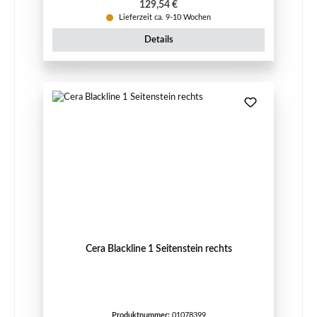
Regulärer Preis:
129,54 €
Lieferzeit ca. 9-10 Wochen
Details
Cera Blackline 1 Seitenstein rechts
Produktnummer:
01078399