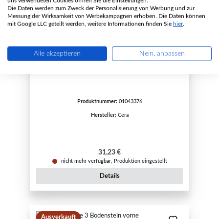
uns verwendeten Cookies öffnen Sie die Einstellungen.
Die Daten werden zum Zweck der Personalisierung von Werbung und zur
Messung der Wirksamkeit von Werbekampagnen erhoben. Die Daten können
mit Google LLC geteilt werden, weitere Informationen finden Sie
hier
.
Alle akzeptieren
Nein, anpassen
Cera Blackline 3 Bodenstein rechts
Produktnummer:
01043376
Hersteller:
Cera
Regulärer Preis:
31,23 €
nicht mehr verfügbar, Produktion eingestellt
Details
Ausverkauft