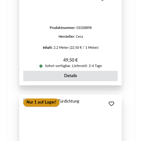
Produktnummer:
01028898
Hersteller:
Cera
Inhalt:
2.2 Meter
(22,50 € / 1 Meter)
Regulärer Preis:
49,50 €
Sofort verfügbar, Lieferzeit: 2-4 Tage
Details
Nur 1 auf Lager!