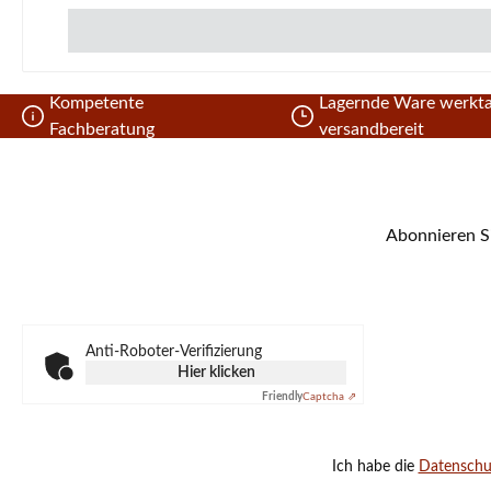
Kompetente
Lagernde Ware werkta
Fachberatung
versandbereit
Abonnieren Si
Anti-Roboter-Verifizierung
Hier klicken
Friendly
Captcha ⇗
Ich habe die
Datensch