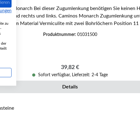
ieren
mungen
ung unten Eckdaten: Rauchgasumlenkung, Umlenkung Maße
 30 mm Material Vermiculite mit zwei Bohrlöchern Position 11 
te zu
-
s
Produktnummer:
01031500
 der
eilt
Regulärer Preis:
39,82 €
Sofort verfügbar, Lieferzeit: 2-4 Tage
Details