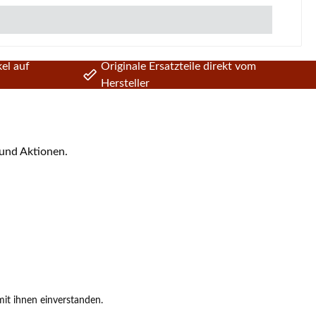
el auf
Originale Ersatzteile direkt vom
Hersteller
 und Aktionen.
it ihnen einverstanden.