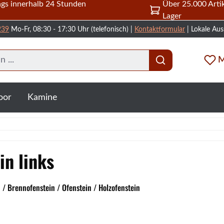
gs innerhalb 24 Stunden
Über 25.000 Artik
Lager
239
Mo-Fr, 08:30 - 17:30 Uhr (telefonisch) |
Kontaktformular
| Lokale Aus
M
oor
Kamine
n links
/ Brennofenstein / Ofenstein / Holzofenstein