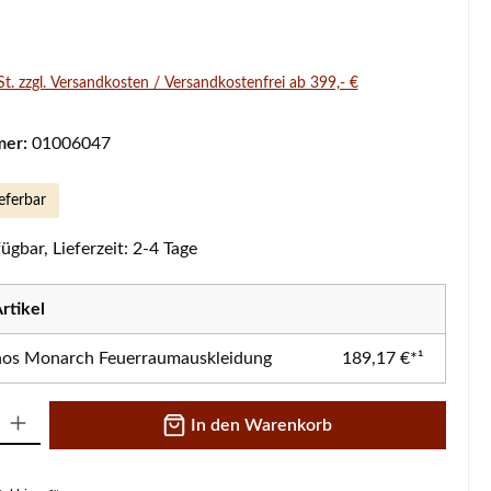
s:
St. zzgl. Versandkosten / Versandkostenfrei ab 399,- €
mer:
01006047
eferbar
ügbar, Lieferzeit: 2-4 Tage
rtikel
os Monarch Feuerraumauskleidung
189,17 €*¹
 Gib den gewünschten Wert ein oder benutze die Schaltflächen um die A
In den Warenkorb