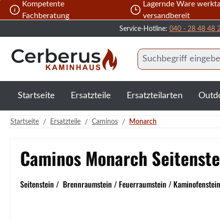
Kompetente
Lagernde Ware werkta
 Hauptinhalt springen
Zur Suche springen
Zur Hauptnavigation springen
Fachberatung
versandbereit
Service-Hotline:
040 - 28 48 48 
Startseite
Ersatzteile
Ersatzteilarten
Outd
/
/
/
Startseite
Ersatzteile
Caminos
Monarch
Caminos Monarch Seitenstei
Seitenstein / Brennraumstein / Feuerraumstein / Kaminofenstein 