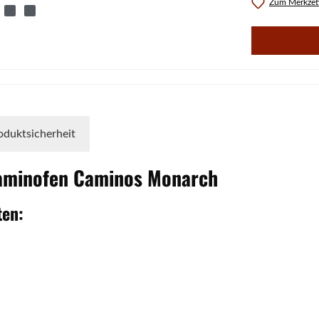
Zum Merkzett
oduktsicherheit
aminofen
Caminos
Monarch
en: