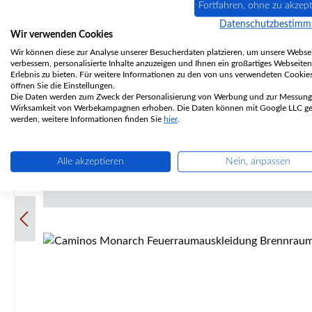
Fortfahren, ohne zu akzept
Original Zugumlenkung unten für den Kaminofen Caminos Monarch Bei dieser Zugumlenkung benötigen Sie keinen Halterahmen mehr, da diese auf den stehenden Steinen
Datenschutzbestim
aufliegt Erfahrungsgemäß für Geräte mit 1-teiliger Seitenwand rechts und links. Caminos Monarch Zugumlenk
Wir verwenden Cookies
(B/L/H) 425 mm x 210 mm x
Wir können diese zur Analyse unserer Besucherdaten platzieren, um unsere Websei
verbessern, personalisierte Inhalte anzuzeigen und Ihnen ein großartiges Webseiten
Erlebnis zu bieten. Für weitere Informationen zu den von uns verwendeten Cookie
öffnen Sie die Einstellungen.
Die Daten werden zum Zweck der Personalisierung von Werbung und zur Messung
Wirksamkeit von Werbekampagnen erhoben. Die Daten können mit Google LLC get
werden, weitere Informationen finden Sie
hier
.
Alle akzeptieren
Nein, anpassen