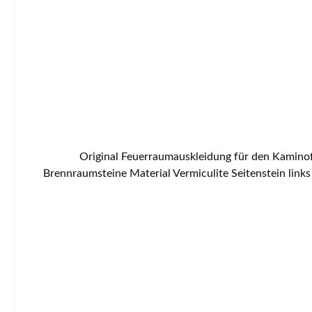
Original Feuerraumauskleidung für den Kaminofen Caminos Monarch 5-teiliges Set Caminos Monarch Feuerraumauskleidung Eckdaten: Feuerraumauskleidung,
Brennraumsteine Material Vermiculite Seitenstein link