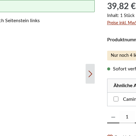
Regulärer Prei
39,82 €
Inhalt:
1 Stück
Preise inkl. Mw
Produktnum
Nur noch 4 li
Sofort verf
Ähnliche A
Camin
Produkt Anzahl: