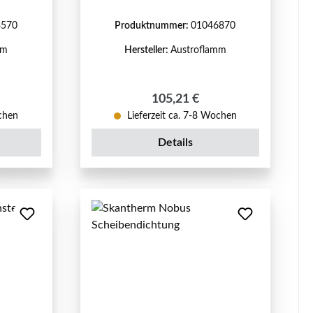
8570
Produktnummer:
01046870
mm
Hersteller:
Austroflamm
eis:
Regulärer Preis:
105,21 €
ochen
Lieferzeit ca. 7-8 Wochen
Details