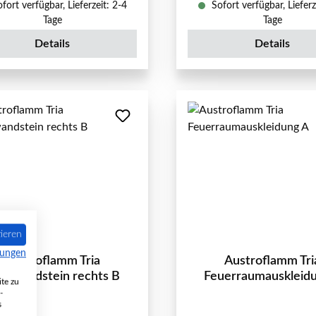
fort verfügbar, Lieferzeit: 2-4
Sofort verfügbar, Lieferz
Tage
Tage
Details
Details
ieren
mungen
Austroflamm Tria
Austroflamm Tri
ckwandstein rechts B
Feuerraumauskleid
te zu
-
s