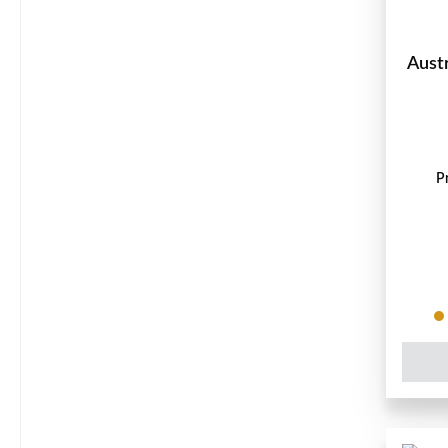
Aust
P