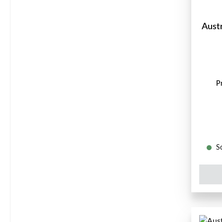
Aust
P
So