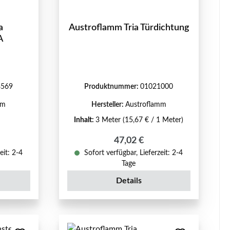
a
Austroflamm Tria Türdichtung
A
8569
Produktnummer:
01021000
mm
Hersteller:
Austroflamm
Inhalt:
3 Meter
(15,67 € / 1 Meter)
eis:
Regulärer Preis:
47,02 €
eit: 2-4
Sofort verfügbar, Lieferzeit: 2-4
Tage
Details