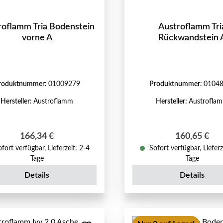
roflamm Tria Bodenstein
Austroflamm Tri
vorne A
Rückwandstein 
roduktnummer:
01009279
Produktnummer:
0104
Hersteller:
Austroflamm
Hersteller:
Austrofla
Regulärer Preis:
Regulärer Pr
166,34 €
160,65 €
fort verfügbar, Lieferzeit: 2-4
Sofort verfügbar, Lieferz
Tage
Tage
Details
Details