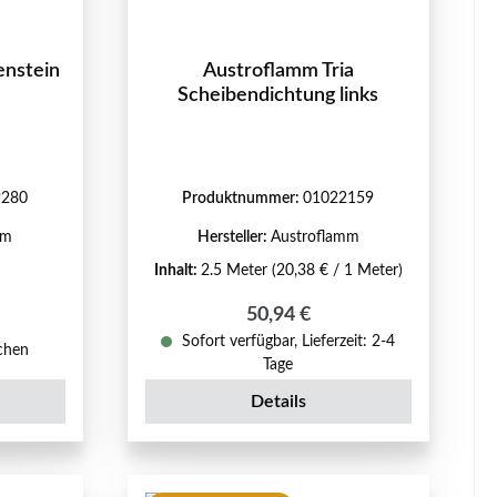
enstein
Austroflamm Tria
Scheibendichtung links
9280
Produktnummer:
01022159
mm
Hersteller:
Austroflamm
Inhalt:
2.5 Meter
(20,38 € / 1 Meter)
Regulärer Preis:
50,94 €
reis:
Sofort verfügbar, Lieferzeit: 2-4
ochen
Tage
Details