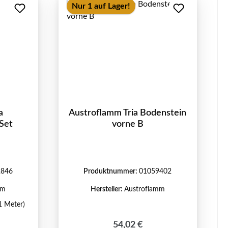
Nur 1 auf Lager!
a
Austroflamm Tria Bodenstein
Set
vorne B
2846
Produktnummer:
01059402
mm
Hersteller:
Austroflamm
1 Meter)
eis:
Regulärer Preis:
54,02 €