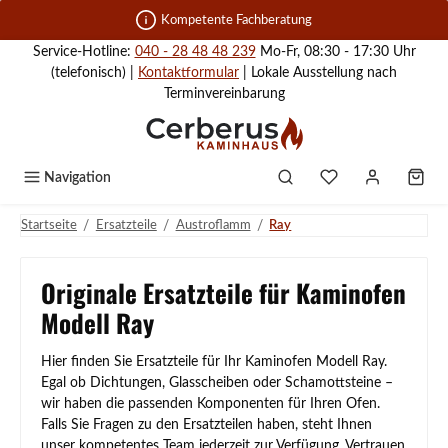
Zum Hauptinhalt springen
Kompetente Fachberatung
Service-Hotline:
040 - 28 48 48 239
Mo-Fr, 08:30 - 17:30 Uhr
(telefonisch) |
Kontaktformular
| Lokale Ausstellung nach
Terminvereinbarung
Navigation
/
/
/
Startseite
Ersatzteile
Austroflamm
Ray
Originale Ersatzteile für Kaminofen
Modell Ray
Hier finden Sie Ersatzteile für Ihr Kaminofen Modell Ray.
Egal ob Dichtungen, Glasscheiben oder Schamottsteine –
wir haben die passenden Komponenten für Ihren Ofen.
Falls Sie Fragen zu den Ersatzteilen haben, steht Ihnen
unser kompetentes Team jederzeit zur Verfügung. Vertrauen