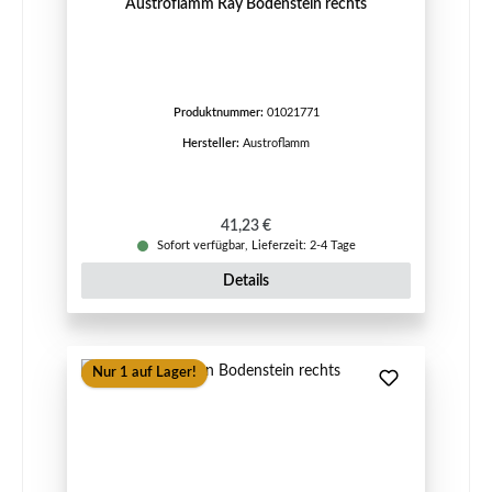
Austroflamm Ray Bodenstein rechts
Produktnummer:
01021771
Hersteller:
Austroflamm
Regulärer Preis:
41,23 €
Sofort verfügbar, Lieferzeit: 2-4 Tage
Details
Nur 1 auf Lager!