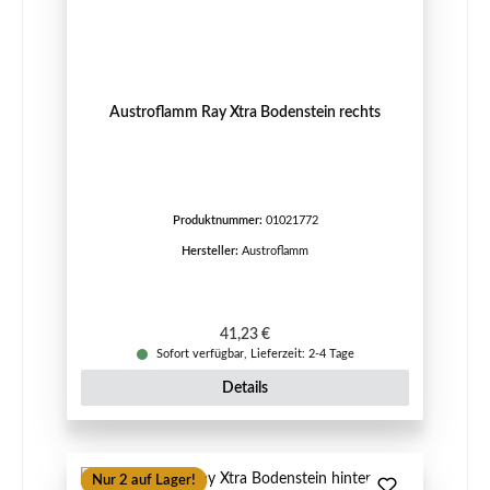
Austroflamm Ray Xtra Bodenstein rechts
Produktnummer:
01021772
Hersteller:
Austroflamm
Regulärer Preis:
41,23 €
Sofort verfügbar, Lieferzeit: 2-4 Tage
Details
Nur 2 auf Lager!