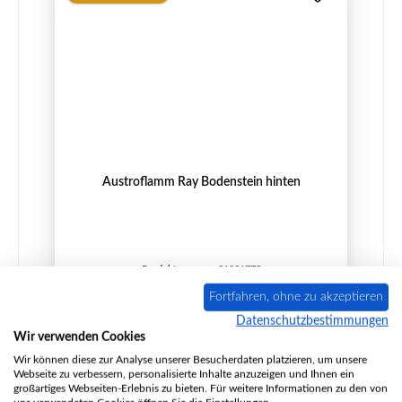
Austroflamm Ray Bodenstein hinten
Produktnummer:
01021775
Hersteller:
Austroflamm
Fortfahren, ohne zu akzeptieren
Datenschutzbestimmungen
Wir verwenden Cookies
Wir können diese zur Analyse unserer Besucherdaten platzieren, um unsere
Regulärer Preis:
35,54 €
Webseite zu verbessern, personalisierte Inhalte anzuzeigen und Ihnen ein
Sofort verfügbar, Lieferzeit: 2-4 Tage
großartiges Webseiten-Erlebnis zu bieten. Für weitere Informationen zu den von