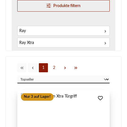
Produkte filtern
Ray
Ray Xtra
Seite
Seite
1
2
Nur 3 auf Lager!