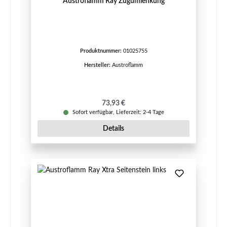
Austroflamm Ray Zugumlenkung
Produktnummer:
01025755
Hersteller:
Austroflamm
Regulärer Preis:
73,93 €
Sofort verfügbar, Lieferzeit: 2-4 Tage
Details