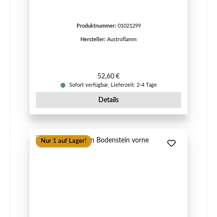
Produktnummer:
01021299
Hersteller:
Austroflamm
Regulärer Preis:
52,60 €
Sofort verfügbar, Lieferzeit: 2-4 Tage
Details
Nur 1 auf Lager!