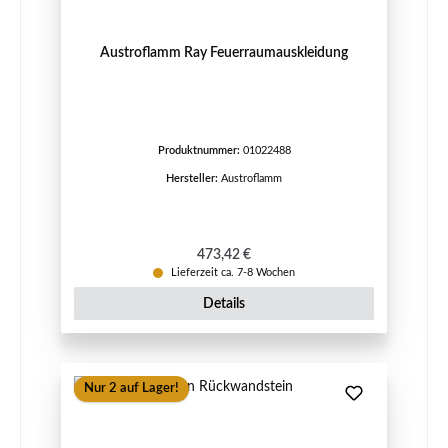
Austroflamm Ray Feuerraumauskleidung
Produktnummer:
01022488
Hersteller:
Austroflamm
Regulärer Preis:
473,42 €
Lieferzeit ca. 7-8 Wochen
Details
Nur 2 auf Lager!