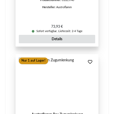
Produktnummer:
01025740
Hersteller:
Austroflamm
Regulärer Preis:
73,93 €
Sofort verfügbar, Lieferzeit: 2-4 Tage
Details
Nur 1 auf Lager!