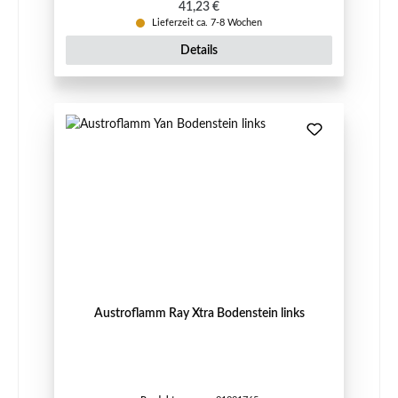
Regulärer Preis:
41,23 €
Lieferzeit ca. 7-8 Wochen
Details
Austroflamm Ray Xtra Bodenstein links