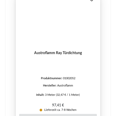
Austroflamm Ray Türdichtung
Produktnummer:
01002052
Hersteller:
Austroflamm
Inhalt:
3 Meter
(32,47 € / 1 Meter)
Regulärer Preis:
97,41 €
Lieferzeit ca. 7-8 Wochen