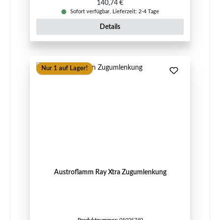
Regulärer Preis:
140,74 €
Sofort verfügbar, Lieferzeit: 2-4 Tage
Details
Nur 1 auf Lager!
Austroflamm Ray Xtra Zugumlenkung