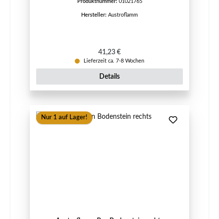
Produktnummer:
01021765
Hersteller:
Austroflamm
Regulärer Preis:
41,23 €
Lieferzeit ca. 7-8 Wochen
Details
Nur 1 auf Lager!