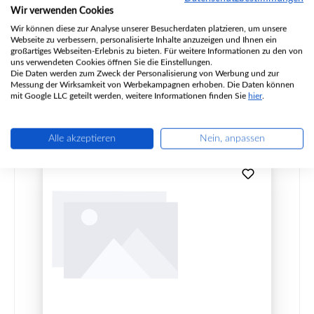
Produktnummer:
01003836
Wir verwenden Cookies
Hersteller:
Austroflamm
Wir können diese zur Analyse unserer Besucherdaten platzieren, um unsere
Webseite zu verbessern, personalisierte Inhalte anzuzeigen und Ihnen ein
großartiges Webseiten-Erlebnis zu bieten. Für weitere Informationen zu den von
uns verwendeten Cookies öffnen Sie die Einstellungen.
Die Daten werden zum Zweck der Personalisierung von Werbung und zur
Regulärer Preis:
99,51 €
Messung der Wirksamkeit von Werbekampagnen erhoben. Die Daten können
nicht mehr verfügbar, Produktion eingestellt
mit Google LLC geteilt werden, weitere Informationen finden Sie
hier
.
Details
Alle akzeptieren
Nein, anpassen