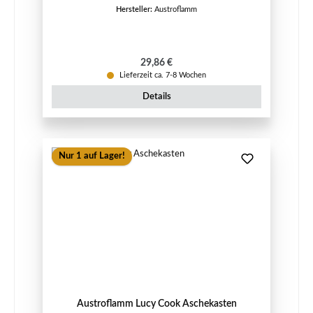
Hersteller:
Austroflamm
Regulärer Preis:
29,86 €
Lieferzeit ca. 7-8 Wochen
Details
Nur 1 auf Lager!
Austroflamm Lucy Cook Aschekasten