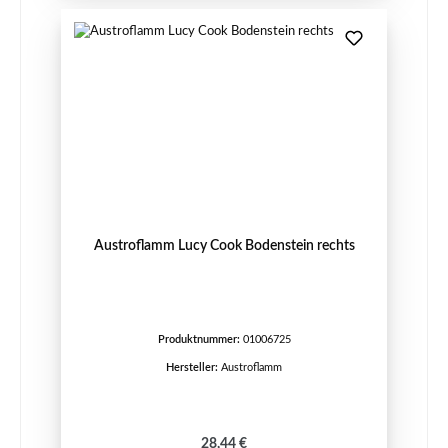
Austroflamm Lucy Cook Bodenstein rechts
Produktnummer:
01006725
Hersteller:
Austroflamm
Regulärer Preis:
28,44 €