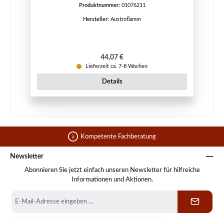
Produktnummer:
01076211
Hersteller:
Austroflamm
Regulärer Preis:
44,07 €
Lieferzeit ca. 7-8 Wochen
Details
Kompetente Fachberatung
Newsletter
Abonnieren Sie jetzt einfach unseren Newsletter für hilfreiche
Informationen und Aktionen.
E-
Mail-
Adresse
*