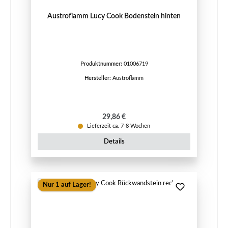
Austroflamm Lucy Cook Bodenstein hinten
Produktnummer:
01006719
Hersteller:
Austroflamm
Regulärer Preis:
29,86 €
Lieferzeit ca. 7-8 Wochen
Details
Nur 1 auf Lager!