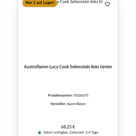
Nur 1 auf Lager!
Austroflamm Lucy Cook Seitenstein links hinten
Produktnummer:
01026375
Hersteller:
Austroflamm
Regulärer Preis:
68,25 €
Sofort verfügbar, Lieferzeit: 2-4 Tage