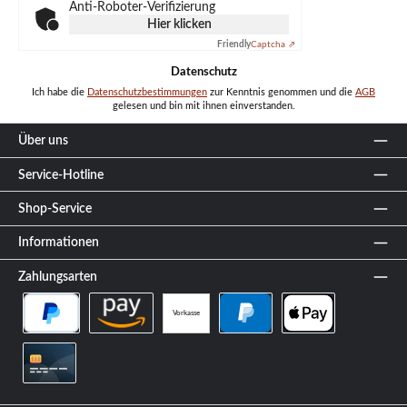
Anti-Roboter-Verifizierung
Hier klicken
Friendly
Captcha ⇗
Datenschutz
Ich habe die
Datenschutzbestimmungen
zur Kenntnis genommen und die
AGB
gelesen und bin mit ihnen einverstanden.
Über uns
Service-Hotline
Shop-Service
Informationen
Zahlungsarten
Vorkasse
PayPal Später Bezahlen
Amazon Pay
PayPal
Apple Pay
Kreditkarte