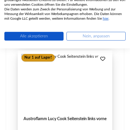
uns verwendeten Cookies öffnen Sie die Einstellungen.
Inhalt:
2 Meter
(18,84 € / 1 Meter)
Die Daten werden zum Zweck der Personalisierung von Werbung und zur
Messung der Wirksamkeit von Werbekampagnen erhoben. Die Daten können
Regulärer Preis:
37,68 €
mit Google LLC geteilt werden, weitere Informationen finden Sie
hier
.
Sofort verfügbar, Lieferzeit: 2-4 Tage
Details
Alle akzeptieren
Nein, anpassen
Nur 1 auf Lager!
Austroflamm Lucy Cook Seitenstein links vorne