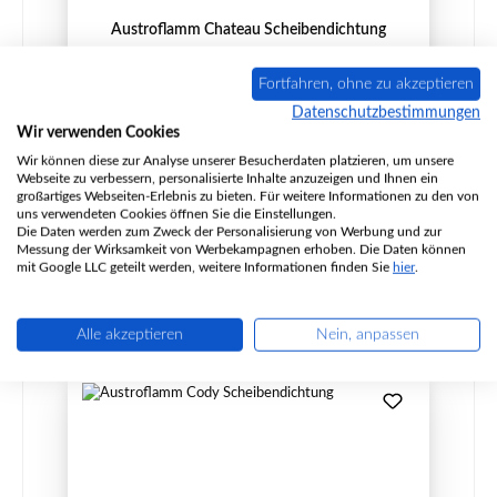
Austroflamm Chateau Scheibendichtung
Fortfahren, ohne zu akzeptieren
Datenschutzbestimmungen
Wir verwenden Cookies
Produktnummer:
01020964
Wir können diese zur Analyse unserer Besucherdaten platzieren, um unsere
Hersteller:
Austroflamm
Webseite zu verbessern, personalisierte Inhalte anzuzeigen und Ihnen ein
großartiges Webseiten-Erlebnis zu bieten. Für weitere Informationen zu den von
Inhalt:
3 Meter
(23,94 € / 1 Meter)
uns verwendeten Cookies öffnen Sie die Einstellungen.
Die Daten werden zum Zweck der Personalisierung von Werbung und zur
Regulärer Preis:
71,83 €
Messung der Wirksamkeit von Werbekampagnen erhoben. Die Daten können
mit Google LLC geteilt werden, weitere Informationen finden Sie
hier
.
Sofort verfügbar, Lieferzeit: 2-4 Tage
Details
Alle akzeptieren
Nein, anpassen