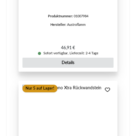
Produktnummer:
01007984
Hersteller:
Austroflamm
Regulärer Preis:
46,91 €
Sofort verfügbar, Lieferzeit: 2-4 Tage
Details
Nur 5 auf Lager!