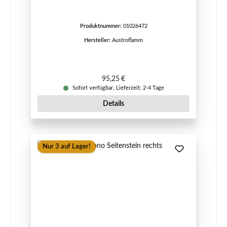
Produktnummer:
01026472
Hersteller:
Austroflamm
Regulärer Preis:
95,25 €
Sofort verfügbar, Lieferzeit: 2-4 Tage
Details
Nur 3 auf Lager!