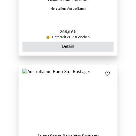
Produktnummer:
01002820
Hersteller:
Austroflamm
Regulärer Preis:
268,69 €
Lieferzeit ca. 7-8 Wochen
Details