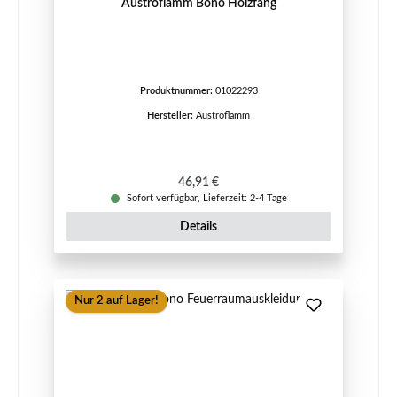
Austroflamm Bono Holzfang
Produktnummer:
01022293
Hersteller:
Austroflamm
Regulärer Preis:
46,91 €
Sofort verfügbar, Lieferzeit: 2-4 Tage
Details
Nur 2 auf Lager!