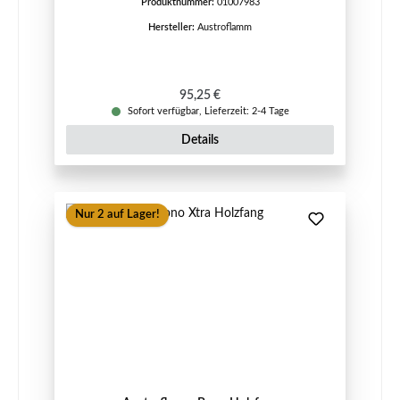
Produktnummer:
01007983
Hersteller:
Austroflamm
Regulärer Preis:
95,25 €
Sofort verfügbar, Lieferzeit: 2-4 Tage
Details
Nur 2 auf Lager!