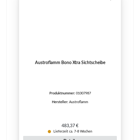
Austroflamm Bono Xtra Sichtscheibe
Produktnummer:
01007987
Hersteller:
Austroflamm
Regulärer Preis:
483,37 €
Lieferzeit ca. 7-8 Wochen