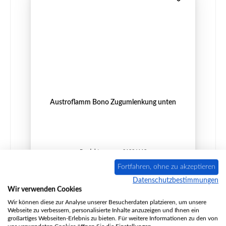
Austroflamm Bono Zugumlenkung unten
Produktnummer:
01026118
Hersteller:
Austroflamm
Fortfahren, ohne zu akzeptieren
Datenschutzbestimmungen
Wir verwenden Cookies
Wir können diese zur Analyse unserer Besucherdaten platzieren, um unsere
Regulärer Preis:
65,41 €
Webseite zu verbessern, personalisierte Inhalte anzuzeigen und Ihnen ein
Sofort verfügbar, Lieferzeit: 2-4 Tage
großartiges Webseiten-Erlebnis zu bieten. Für weitere Informationen zu den von