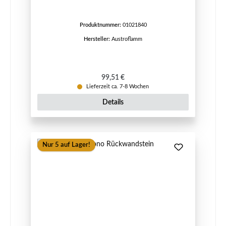
Produktnummer:
01021840
Hersteller:
Austroflamm
Regulärer Preis:
99,51 €
Lieferzeit ca. 7-8 Wochen
Details
Nur 5 auf Lager!