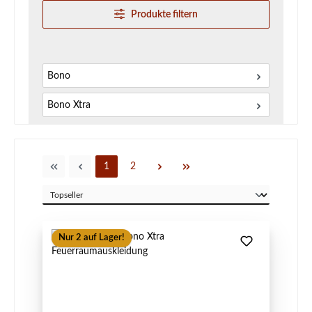
Produkte filtern
Bono
Bono Xtra
Seite
Seite
1
2
Nur 2 auf Lager!