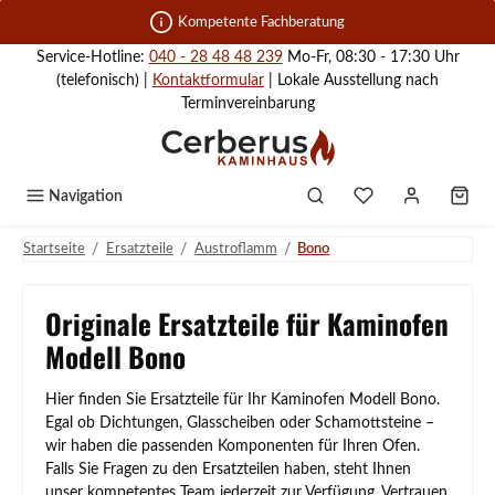
Zum Hauptinhalt springen
Kompetente Fachberatung
Service-Hotline:
040 - 28 48 48 239
Mo-Fr, 08:30 - 17:30 Uhr
(telefonisch) |
Kontaktformular
| Lokale Ausstellung nach
Terminvereinbarung
Navigation
/
/
/
Startseite
Ersatzteile
Austroflamm
Bono
Originale Ersatzteile für Kaminofen
Modell Bono
Hier finden Sie Ersatzteile für Ihr Kaminofen Modell Bono.
Egal ob Dichtungen, Glasscheiben oder Schamottsteine –
wir haben die passenden Komponenten für Ihren Ofen.
Falls Sie Fragen zu den Ersatzteilen haben, steht Ihnen
unser kompetentes Team jederzeit zur Verfügung. Vertrauen