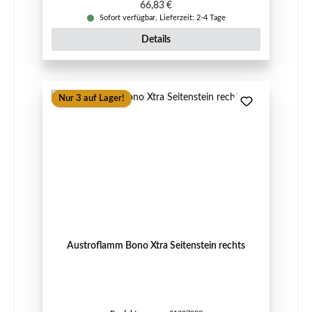
Regulärer Preis:
66,83 €
Sofort verfügbar, Lieferzeit: 2-4 Tage
Details
Nur 3 auf Lager!
Austroflamm Bono Xtra Seitenstein rechts