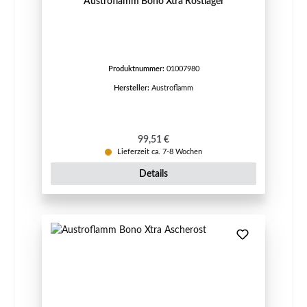
Austroflamm Bono Xtra Rostlager
Produktnummer:
01007980
Hersteller:
Austroflamm
Regulärer Preis:
99,51 €
Lieferzeit ca. 7-8 Wochen
Details