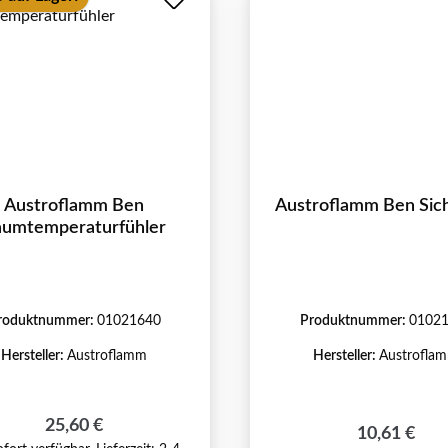
Austroflamm Ben
Austroflamm Ben Sic
aumtemperaturfühler
roduktnummer:
01021640
Produktnummer:
0102
Hersteller:
Austroflamm
Hersteller:
Austrofla
Regulärer Preis:
25,60 €
Regulärer P
10,61 €