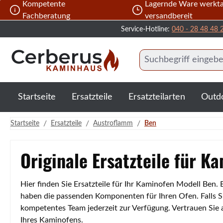
Kompetente
Lagernde Ware werkta
 Hauptinhalt springen
Zur Suche springen
Zur Hauptnavigation springen
Fachberatung
versandbereit
Service-Hotline:
040 - 28 48 48 
Startseite
Ersatzteile
Ersatzteilarten
Outd
/
/
/
Startseite
Ersatzteile
Austroflamm
Ben
Originale Ersatzteile für K
Hier finden Sie Ersatzteile für Ihr Kaminofen Modell Ben.
haben die passenden Komponenten für Ihren Ofen. Falls Si
kompetentes Team jederzeit zur Verfügung. Vertrauen Sie
Ihres Kaminofens.