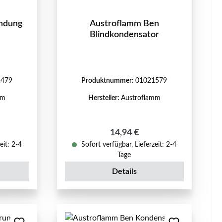
ndung
Austroflamm Ben
Blindkondensator
1479
Produktnummer:
01021579
mm
Hersteller:
Austroflamm
reis:
Regulärer Preis:
14,94 €
eit: 2-4
Sofort verfügbar, Lieferzeit: 2-4
Tage
Details