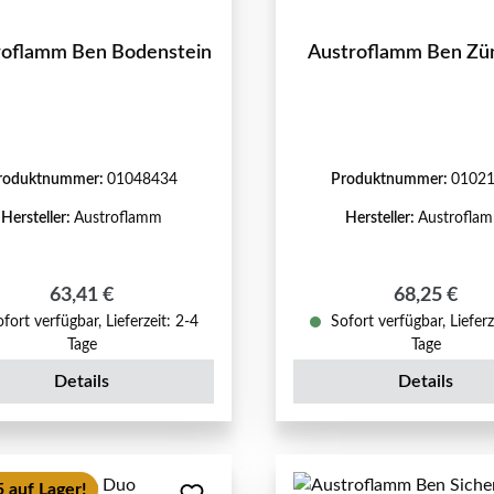
roflamm Ben Bodenstein
Austroflamm Ben Zü
roduktnummer:
01048434
Produktnummer:
0102
Hersteller:
Austroflamm
Hersteller:
Austrofla
Regulärer Preis:
Regulärer P
63,41 €
68,25 €
fort verfügbar, Lieferzeit: 2-4
Sofort verfügbar, Lieferz
Tage
Tage
Details
Details
 auf Lager!