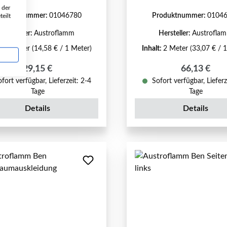
 der
roduktnummer:
01046780
Produktnummer:
0104
eilt
Hersteller:
Austroflamm
Hersteller:
Austrofla
t:
2 Meter
(14,58 € / 1 Meter)
Inhalt:
2 Meter
(33,07 € / 
Regulärer Preis:
Regulärer P
29,15 €
66,13 €
fort verfügbar, Lieferzeit: 2-4
Sofort verfügbar, Lieferz
Tage
Tage
Details
Details