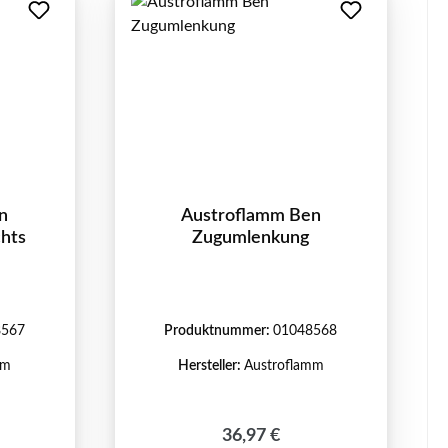
n
Austroflamm Ben
chts
Zugumlenkung
8567
Produktnummer:
01048568
mm
Hersteller:
Austroflamm
reis:
Regulärer Preis:
36,97 €