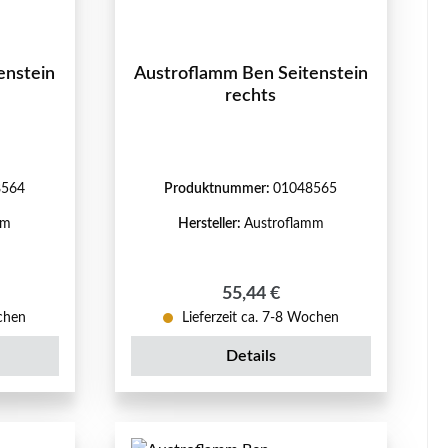
enstein
Austroflamm Ben Seitenstein
rechts
8564
Produktnummer:
01048565
mm
Hersteller:
Austroflamm
reis:
Regulärer Preis:
55,44 €
ochen
Lieferzeit ca. 7-8 Wochen
Details