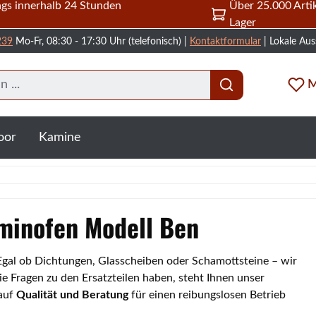
gs innerhalb 24 Stunden
Über 25.000 Artik
Lager
239
Mo-Fr, 08:30 - 17:30 Uhr (telefonisch) |
Kontaktformular
| Lokale Aus
M
oor
Kamine
aminofen Modell Ben
 Egal ob Dichtungen, Glasscheiben oder Schamottsteine – wir
e Fragen zu den Ersatzteilen haben, steht Ihnen unser
 auf
Qualität und Beratung
für einen reibungslosen Betrieb