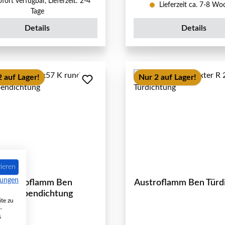
fort verfügbar, Lieferzeit: 2-4
Lieferzeit ca. 7-8 W
Tage
Details
Details
 auf Lager!
Nur 2 auf Lager!
ieren
mungen
Austroflamm Ben
Austroflamm Ben Türd
Scheibendichtung
te zu
-
s