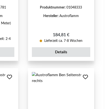
6781
Produktnummer:
01048333
mm
Hersteller:
Austroflamm
1 Meter)
reis:
Regulärer Preis:
184,81 €
eit: 2-4
Lieferzeit ca. 7-8 Wochen
Details