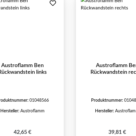
Austroflamm Ben
Austroflamm Be
Rückwandstein links
Rückwandstein re
roduktnummer:
01048566
Produktnummer:
0104
Hersteller:
Austroflamm
Hersteller:
Austrofla
Regulärer Preis:
Regulärer P
42,65 €
39,81 €