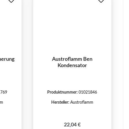
herung
Austroflamm Ben
Kondensator
1769
Produktnummer:
01021846
mm
Hersteller:
Austroflamm
reis:
Regulärer Preis:
22,04 €