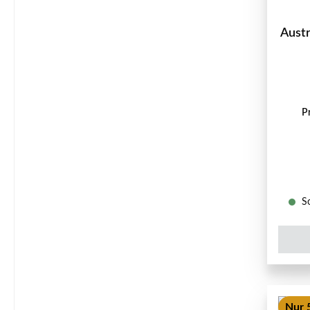
Aust
P
So
Nur 5