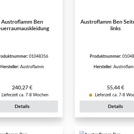
Austroflamm Ben
Austroflamm Ben Seit
euerraumauskleidung
links
roduktnummer:
01048356
Produktnummer:
0104
Hersteller:
Austroflamm
Hersteller:
Austrofla
Regulärer Preis:
Regulärer P
240,27 €
55,44 €
Lieferzeit ca. 7-8 Wochen
Lieferzeit ca. 7-8 W
Details
Details