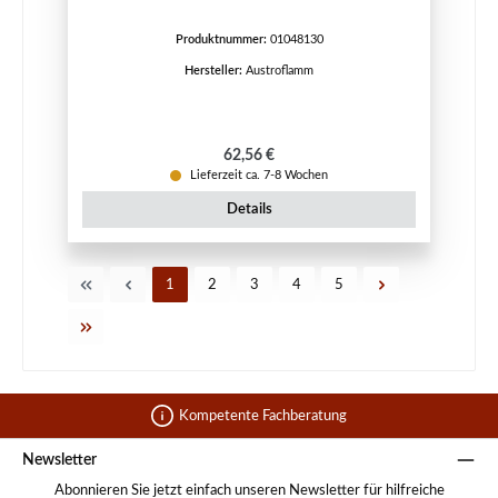
Produktnummer:
01048130
Hersteller:
Austroflamm
Regulärer Preis:
62,56 €
Lieferzeit ca. 7-8 Wochen
Details
Seite
Seite
Seite
Seite
Seite
1
2
3
4
5
Kompetente Fachberatung
Newsletter
Abonnieren Sie jetzt einfach unseren Newsletter für hilfreiche