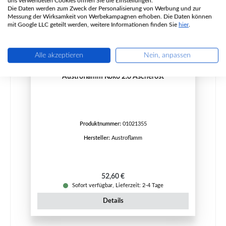
uns verwendeten Cookies öffnen Sie die Einstellungen.
Die Daten werden zum Zweck der Personalisierung von Werbung und zur
Messung der Wirksamkeit von Werbekampagnen erhoben. Die Daten können
mit Google LLC geteilt werden, weitere Informationen finden Sie
hier
.
Alle akzeptieren
Nein, anpassen
Austroflamm Koko 2.0 Ascherost
Produktnummer:
01021355
Hersteller:
Austroflamm
Regulärer Preis:
52,60 €
Sofort verfügbar, Lieferzeit: 2-4 Tage
Details