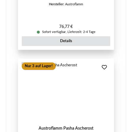
Hersteller:
Austroflamm
Regulärer Preis:
76,77 €
Sofort verfügbar, Lieferzeit: 2-4 Tage
Details
Nur 3 auf Lager!
Austroflamm Pasha Ascherost