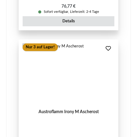
Regulärer Preis:
76,77 €
Sofort verfügbar, Lieferzeit: 2-4 Tage
Details
Nur 3 auf Lager!
Austroflamm Irony M Ascherost