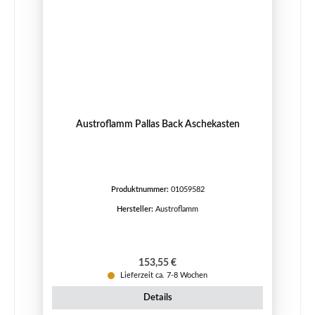
Austroflamm Pallas Back Aschekasten
Produktnummer:
01059582
Hersteller:
Austroflamm
Regulärer Preis:
153,55 €
Lieferzeit ca. 7-8 Wochen
Details