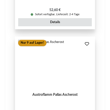
Regulärer Preis:
52,60 €
Sofort verfügbar, Lieferzeit: 2-4 Tage
Details
Nur 9 auf Lager!
Austroflamm Pallas Ascherost