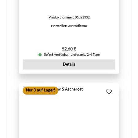
Produktnummer:
01021332
Hersteller:
Austroflamm
Regulärer Preis:
52,60 €
Sofort verfügbar, Lieferzeit: 2-4 Tage
Details
Nur 3 auf Lager!