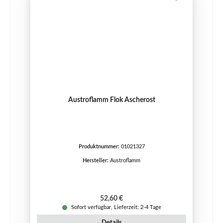
Austroflamm Flok Ascherost
Produktnummer:
01021327
Hersteller:
Austroflamm
Regulärer Preis:
52,60 €
Sofort verfügbar, Lieferzeit: 2-4 Tage
Details