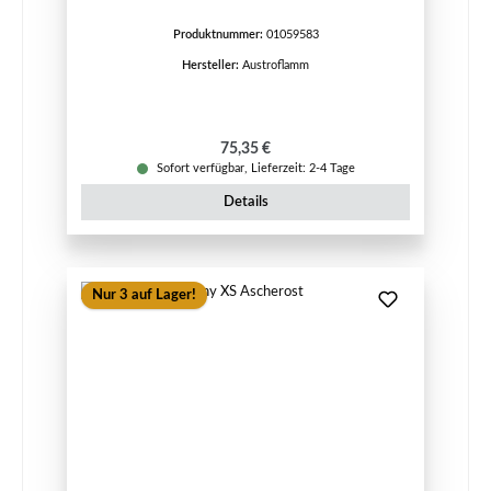
Produktnummer:
01059583
Hersteller:
Austroflamm
Regulärer Preis:
75,35 €
Sofort verfügbar, Lieferzeit: 2-4 Tage
Details
Nur 3 auf Lager!