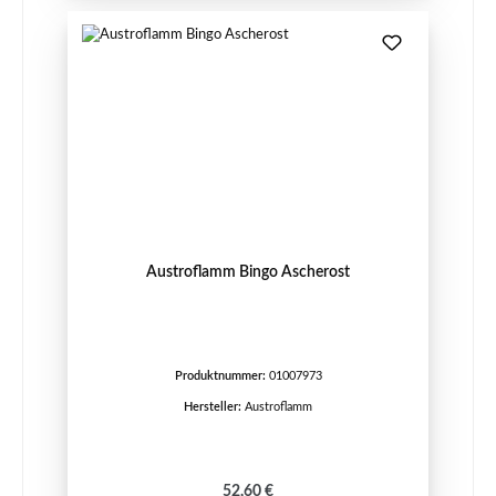
Austroflamm Bingo Ascherost
Produktnummer:
01007973
Hersteller:
Austroflamm
Regulärer Preis:
52,60 €