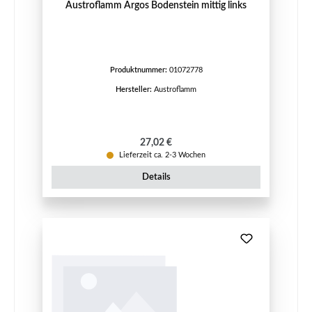
Austroflamm Argos Bodenstein mittig links
Produktnummer:
01072778
Hersteller:
Austroflamm
Regulärer Preis:
27,02 €
Lieferzeit ca. 2-3 Wochen
Details