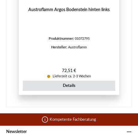
Austroflamm Argos Bodenstein hinten links
Produktnummer:
01072795
Hersteller:
Austroflamm
Regulärer Preis:
72,51 €
Lieferzeit ca. 2-3 Wochen
Details
Kompetente Fachberatung
Newsletter