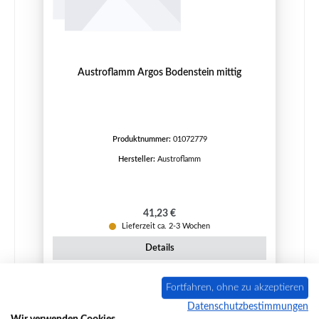
Austroflamm Argos Bodenstein mittig
Produktnummer:
01072779
Hersteller:
Austroflamm
Regulärer Preis:
41,23 €
Lieferzeit ca. 2-3 Wochen
Details
Fortfahren, ohne zu akzeptieren
Datenschutzbestimmungen