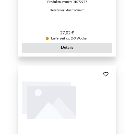
Produktnummer:
01072777
Hersteller:
Austroflamm
Regulärer Preis:
27,02 €
Lieferzeit ca. 2-3 Wochen
Details