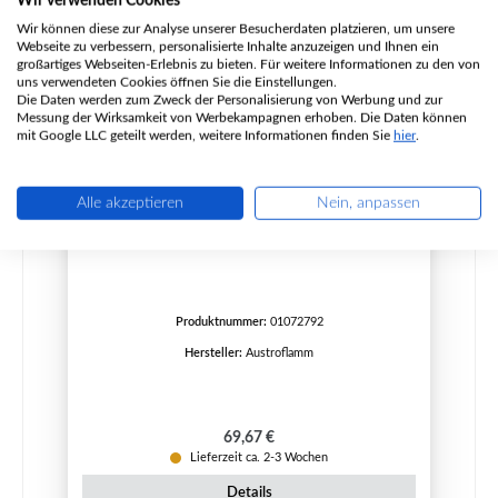
Wir verwenden Cookies
Wir können diese zur Analyse unserer Besucherdaten platzieren, um unsere
Webseite zu verbessern, personalisierte Inhalte anzuzeigen und Ihnen ein
großartiges Webseiten-Erlebnis zu bieten. Für weitere Informationen zu den von
uns verwendeten Cookies öffnen Sie die Einstellungen.
Die Daten werden zum Zweck der Personalisierung von Werbung und zur
Messung der Wirksamkeit von Werbekampagnen erhoben. Die Daten können
mit Google LLC geteilt werden, weitere Informationen finden Sie
hier
.
Alle akzeptieren
Nein, anpassen
Austroflamm Argos Bodenstein vorne links
Produktnummer:
01072792
Hersteller:
Austroflamm
Regulärer Preis:
69,67 €
Lieferzeit ca. 2-3 Wochen
Details