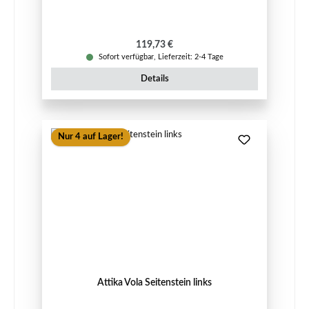
Regulärer Preis:
119,73 €
Sofort verfügbar, Lieferzeit: 2-4 Tage
Details
Nur 4 auf Lager!
Attika Vola Seitenstein links