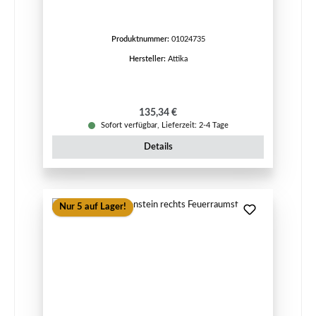
Produktnummer:
01024735
Hersteller:
Attika
Regulärer Preis:
135,34 €
Sofort verfügbar, Lieferzeit: 2-4 Tage
Details
Nur 5 auf Lager!