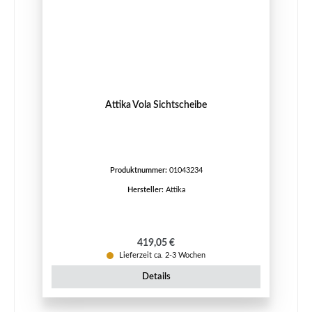
Attika Vola Sichtscheibe
Produktnummer:
01043234
Hersteller:
Attika
Regulärer Preis:
419,05 €
Lieferzeit ca. 2-3 Wochen
Details