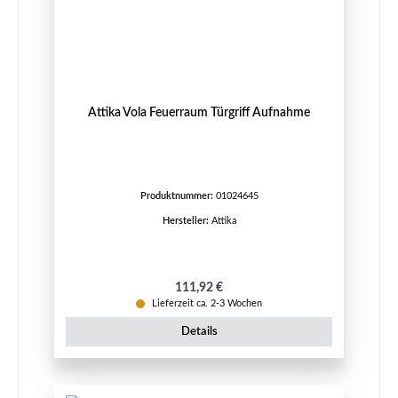
Attika Vola Feuerraum Türgriff Aufnahme
Produktnummer:
01024645
Hersteller:
Attika
Regulärer Preis:
111,92 €
Lieferzeit ca. 2-3 Wochen
Details