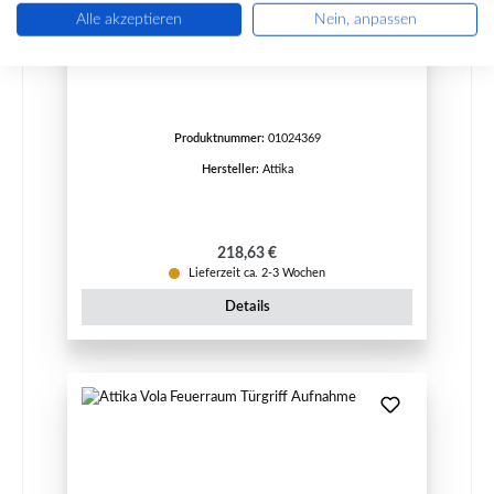
Alle akzeptieren
Nein, anpassen
Attika Vola Türfeder Set
Produktnummer:
01024369
Hersteller:
Attika
Regulärer Preis:
218,63 €
Lieferzeit ca. 2-3 Wochen
Details