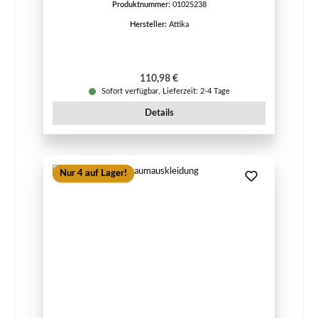
Produktnummer:
01025238
Hersteller:
Attika
Regulärer Preis:
110,98 €
Sofort verfügbar, Lieferzeit: 2-4 Tage
Details
Nur 4 auf Lager!