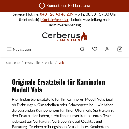
Zum Hauptinhalt springen
Kompetente Fachberatung
Service-Hotline:
040 - 28 48 48 239
Mo-Fr, 08:30 - 17:30 Uhr
(telefonisch) |
Kontaktformular
| Lokale Ausstellung nach
Terminvereinbarung
Navigation
/
/
/
Startseite
Ersatzteile
Attika
Vola
Originale Ersatzteile für Kaminofen
Modell Vola
Hier finden Sie Ersatzteile für Ihr Kaminofen Modell Vola. Egal
ob Dichtungen, Glasscheiben oder Schamottsteine – wir haben
die passenden Komponenten für Ihren Ofen. Falls Sie Fragen zu
den Ersatzteilen haben, steht Ihnen unser kompetentes Team
jederzeit zur Verfügung. Vertrauen Sie auf
Qualität und
Beratung
für einen reibungslosen Betrieb Ihres Kaminofens.