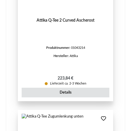
Attika Q-Tee 2 Curved Ascherost
Produktnummer:
01043214
Hersteller:
Attika
Regulärer Preis:
223,84 €
Lieferzeit ca. 2-3 Wochen
Details