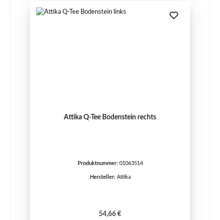
Attika Q-Tee Bodenstein rechts
Produktnummer:
01063514
Hersteller:
Attika
Regulärer Preis:
54,66 €