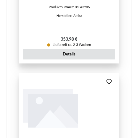
Produktnummer:
01043206
Hersteller:
Attika
Regulärer Preis:
353,98 €
Lieferzeit ca. 2-3 Wochen
Details