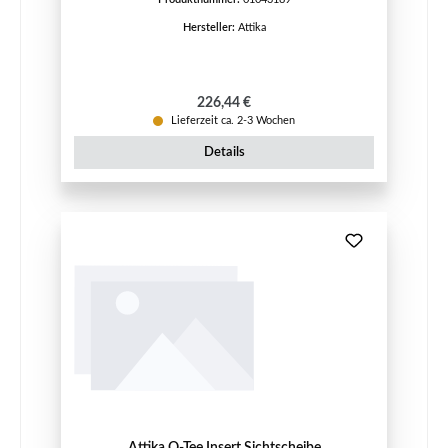
Hersteller:
Attika
Regulärer Preis:
226,44 €
Lieferzeit ca. 2-3 Wochen
Details
Attika Q-Tee Insert Sichtscheibe