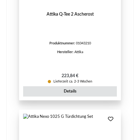
Attika Q-Tee 2 Ascherost
Produktnummer:
01043210
Hersteller:
Attika
Regulärer Preis:
223,84 €
Lieferzeit ca. 2-3 Wochen
Details