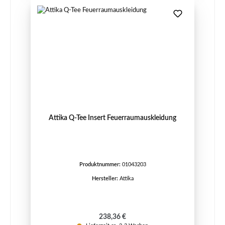
Attika Q-Tee Insert Feuerraumauskleidung
Produktnummer:
01043203
Hersteller:
Attika
Regulärer Preis:
238,36 €