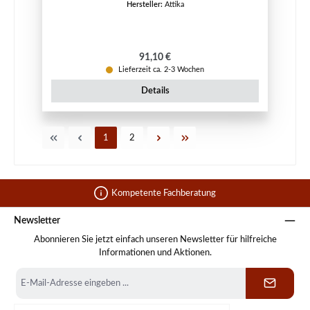
Hersteller:
Attika
Regulärer Preis:
91,10 €
Lieferzeit ca. 2-3 Wochen
Details
Seite
Seite
1
2
Kompetente Fachberatung
Newsletter
Abonnieren Sie jetzt einfach unseren Newsletter für hilfreiche
Informationen und Aktionen.
E-
Mail-
Adresse
*