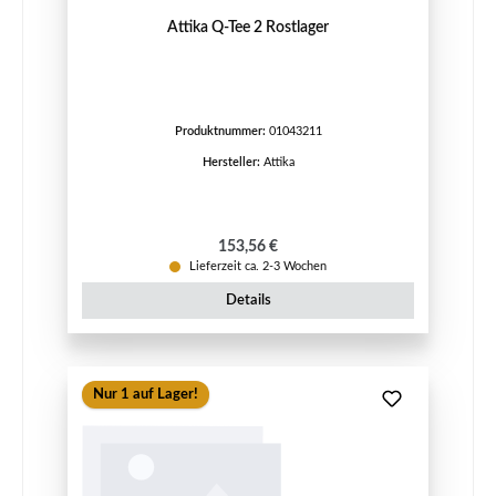
Attika Q-Tee 2 Rostlager
Produktnummer:
01043211
Hersteller:
Attika
Regulärer Preis:
153,56 €
Lieferzeit ca. 2-3 Wochen
Details
Nur 1 auf Lager!