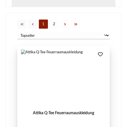
Seite
Seite
1
2
Attika Q-Tee Feuerraumauskleidung