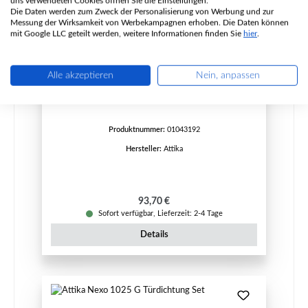
uns verwendeten Cookies öffnen Sie die Einstellungen.
Die Daten werden zum Zweck der Personalisierung von Werbung und zur
Messung der Wirksamkeit von Werbekampagnen erhoben. Die Daten können
mit Google LLC geteilt werden, weitere Informationen finden Sie
hier
.
Attika Q-Tee Insert Scheibendichtung Set
Alle akzeptieren
Nein, anpassen
Produktnummer:
01043192
Hersteller:
Attika
Regulärer Preis:
93,70 €
Sofort verfügbar, Lieferzeit: 2-4 Tage
Details