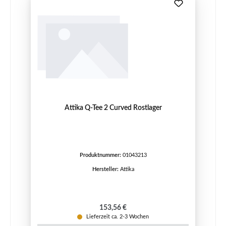
Attika Q-Tee 2 Curved Rostlager
Produktnummer:
01043213
Hersteller:
Attika
Regulärer Preis:
153,56 €
Lieferzeit ca. 2-3 Wochen