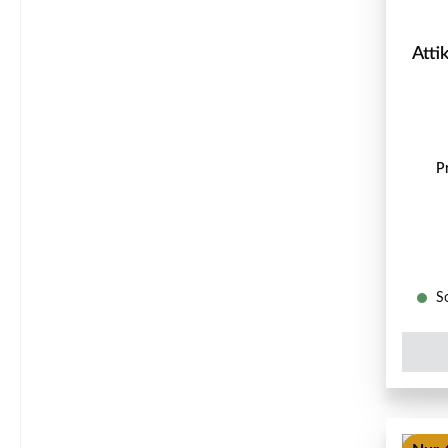
Atti
P
So