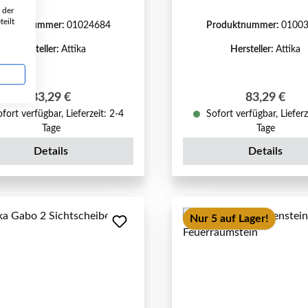
 der
eilt
roduktnummer:
01024684
Produktnummer:
0100
Hersteller:
Attika
Hersteller:
Attika
Regulärer Preis:
Regulärer P
83,29 €
83,29 €
fort verfügbar, Lieferzeit: 2-4
Sofort verfügbar, Lieferz
Tage
Tage
Details
Details
Nur 5 auf Lager!