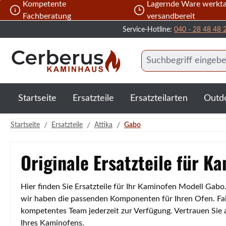
Kompetente
Lagernde Ware werkta
 Hauptinhalt springen
Zur Suche springen
Zur Hauptnavigation springen
Fachberatung
versandbereit
Service-Hotline:
040 - 28 48 48 
Startseite
Ersatzteile
Ersatzteilarten
Outd
/
/
/
Startseite
Ersatzteile
Attika
Gabo
Originale Ersatzteile für K
Hier finden Sie Ersatzteile für Ihr Kaminofen Modell Gab
wir haben die passenden Komponenten für Ihren Ofen. Fall
kompetentes Team jederzeit zur Verfügung. Vertrauen Sie
Ihres Kaminofens.