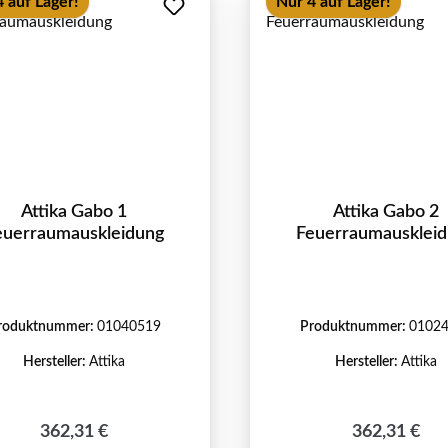
 auf Lager!
Nur 4 auf Lager!
Attika Gabo 1
Attika Gabo 2
euerraumauskleidung
Feuerraumausklei
roduktnummer:
01040519
Produktnummer:
0102
Hersteller:
Attika
Hersteller:
Attika
Regulärer Preis:
Regulärer Pr
362,31 €
362,31 €