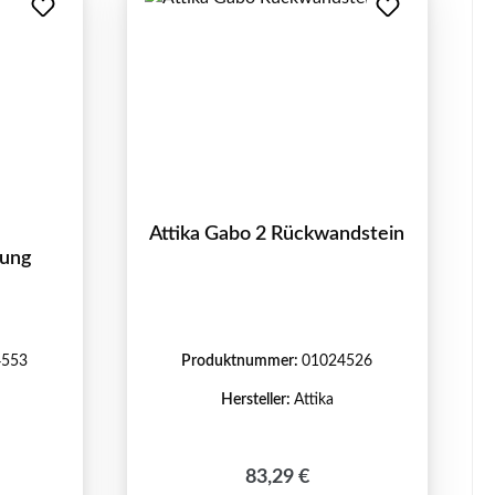
Attika Gabo 2 Rückwandstein
dung
4553
Produktnummer:
01024526
Hersteller:
Attika
eis:
Regulärer Preis:
83,29 €