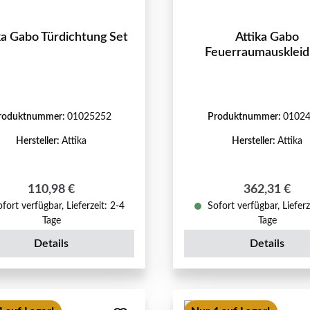
ka Gabo Türdichtung Set
Attika Gabo
Feuerraumausklei
roduktnummer:
01025252
Produktnummer:
0102
Hersteller:
Attika
Hersteller:
Attika
Regulärer Preis:
Regulärer Pr
110,98 €
362,31 €
fort verfügbar, Lieferzeit: 2-4
Sofort verfügbar, Lieferz
Tage
Tage
Details
Details