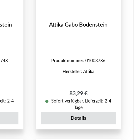
stein
Attika Gabo Bodenstein
4748
Produktnummer:
01003786
Hersteller:
Attika
reis:
Regulärer Preis:
83,29 €
eit: 2-4
Sofort verfügbar, Lieferzeit: 2-4
Tage
Details