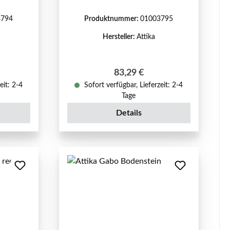
3794
Produktnummer:
01003795
Hersteller:
Attika
reis:
Regulärer Preis:
83,29 €
eit: 2-4
Sofort verfügbar, Lieferzeit: 2-4
Tage
Details