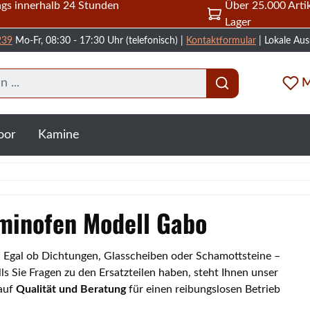
gs innerhalb 24 Stunden
Über 25.000 Artik
Lager
239
Mo-Fr, 08:30 - 17:30 Uhr (telefonisch) |
Kontaktformular
| Lokale Aus
M
oor
Kamine
aminofen Modell Gabo
o. Egal ob Dichtungen, Glasscheiben oder Schamottsteine –
s Sie Fragen zu den Ersatzteilen haben, steht Ihnen unser
 auf
Qualität und Beratung
für einen reibungslosen Betrieb