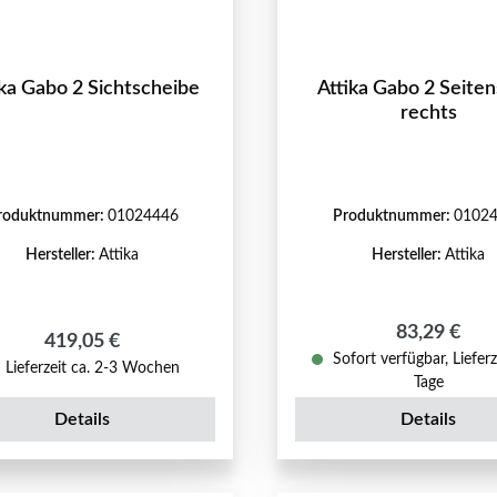
ika Gabo 2 Sichtscheibe
Attika Gabo 2 Seiten
rechts
roduktnummer:
01024446
Produktnummer:
0102
Hersteller:
Attika
Hersteller:
Attika
Regulärer P
83,29 €
Regulärer Preis:
419,05 €
Sofort verfügbar, Lieferz
Lieferzeit ca. 2-3 Wochen
Tage
Details
Details