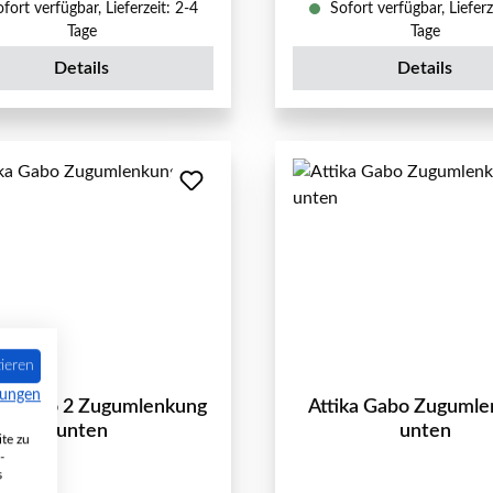
fort verfügbar, Lieferzeit: 2-4
Sofort verfügbar, Lieferz
Tage
Tage
Details
Details
ieren
mungen
ka Gabo 2 Zugumlenkung
Attika Gabo Zuguml
unten
unten
te zu
-
s