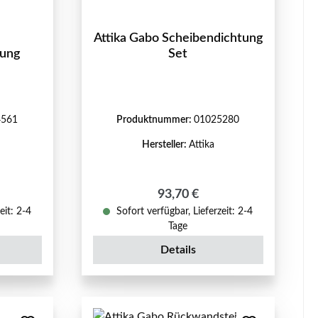
Attika Gabo Scheibendichtung
dung
Set
4561
Produktnummer:
01025280
Hersteller:
Attika
eis:
Regulärer Preis:
93,70 €
eit: 2-4
Sofort verfügbar, Lieferzeit: 2-4
Tage
Details