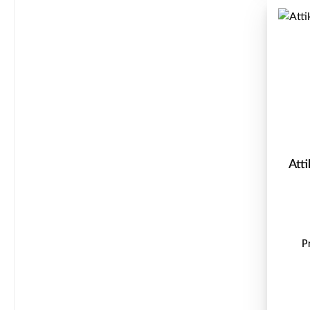
Att
P