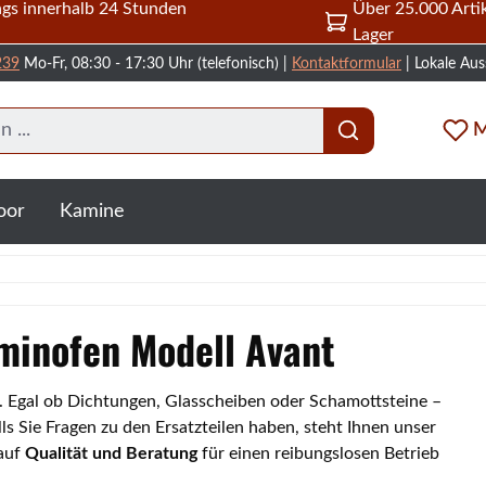
gs innerhalb 24 Stunden
Über 25.000 Artik
Lager
239
Mo-Fr, 08:30 - 17:30 Uhr (telefonisch) |
Kontaktformular
| Lokale Aus
M
oor
Kamine
aminofen Modell Avant
t. Egal ob Dichtungen, Glasscheiben oder Schamottsteine –
s Sie Fragen zu den Ersatzteilen haben, steht Ihnen unser
 auf
Qualität und Beratung
für einen reibungslosen Betrieb