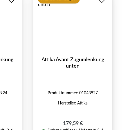
enkung
Attika Avant Zugumlenkung
unten
3924
Produktnummer:
01043927
Hersteller:
Attika
reis:
Regulärer Preis:
179,59 €