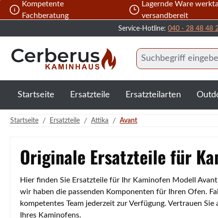
Kompetente
Lagernde Ware werkta
 Hauptinhalt springen
Zur Suche springen
Zur Hauptnavigation springen
Fachberatung
versandbereit
Service-Hotline:
040 - 28 48 48 
Startseite
Ersatzteile
Ersatzteilarten
Outd
/
/
/
Startseite
Ersatzteile
Attika
Avant
Originale Ersatzteile für K
Hier finden Sie Ersatzteile für Ihr Kaminofen Modell Avan
wir haben die passenden Komponenten für Ihren Ofen. Fall
kompetentes Team jederzeit zur Verfügung. Vertrauen Sie
Ihres Kaminofens.