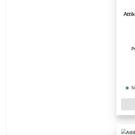
Atti
P
So