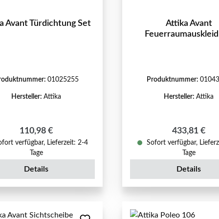
ka Avant Türdichtung Set
Attika Avant
Feuerraumausklei
roduktnummer:
01025255
Produktnummer:
0104
Hersteller:
Attika
Hersteller:
Attika
Regulärer Preis:
Regulärer Pr
110,98 €
433,81 €
fort verfügbar, Lieferzeit: 2-4
Sofort verfügbar, Lieferz
Tage
Tage
Details
Details