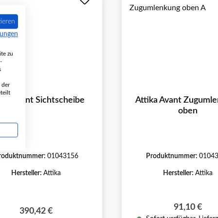
ieren
mungen
te zu
-
s
 der
eilt
ika Avant Sichtscheibe
Attika Avant Zuguml
oben
roduktnummer:
01043156
Produktnummer:
0104
Hersteller:
Attika
Hersteller:
Attika
Regulärer P
91,10 €
Regulärer Preis:
390,42 €