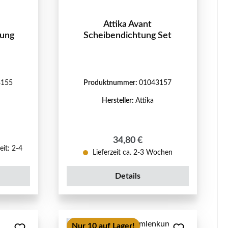
Attika Avant
dung
Scheibendichtung Set
3155
Produktnummer:
01043157
Hersteller:
Attika
eis:
Regulärer Preis:
34,80 €
eit: 2-4
Lieferzeit ca. 2-3 Wochen
Details
Nur 10 auf Lager!