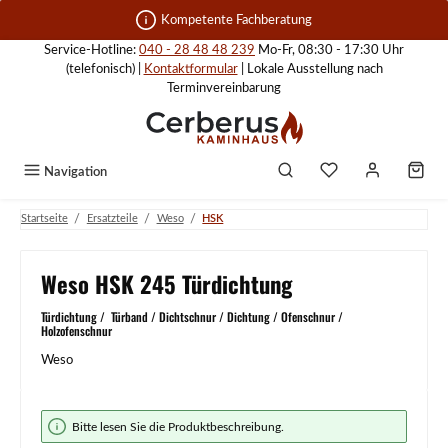
Zum Hauptinhalt springen
Kompetente Fachberatung
Service-Hotline:
040 - 28 48 48 239
Mo-Fr, 08:30 - 17:30 Uhr
(telefonisch) |
Kontaktformular
| Lokale Ausstellung nach
Terminvereinbarung
Navigation
/
/
/
Startseite
Ersatzteile
Weso
HSK
Weso HSK 245 Türdichtung
Türdichtung / Türband / Dichtschnur / Dichtung / Ofenschnur /
Holzofenschnur
Weso
Bildergalerie überspringen
Bitte lesen Sie die Produktbeschreibung.