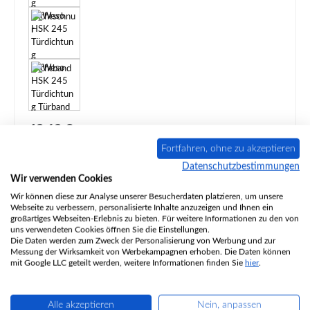
Regulärer Preis:
43,62 €
Inhalt:
3 Meter
Fortfahren, ohne zu akzeptieren
Preise inkl. MwSt. zzgl. Versandkosten / Versandkostenfrei ab 399,- €
Datenschutzbestimmungen
Wir verwenden Cookies
Produktnummer:
01064737
Wir können diese zur Analyse unserer Besucherdaten platzieren, um unsere
Webseite zu verbessern, personalisierte Inhalte anzuzeigen und Ihnen ein
Lieferzeit ca. 2-3 Wochen
großartiges Webseiten-Erlebnis zu bieten. Für weitere Informationen zu den von
uns verwendeten Cookies öffnen Sie die Einstellungen.
Produkt Anzahl: Gib den gewünschten Wert ein oder benutze die Schaltflächen um d
Die Daten werden zum Zweck der Personalisierung von Werbung und zur
In den Warenkorb
Messung der Wirksamkeit von Werbekampagnen erhoben. Die Daten können
mit Google LLC geteilt werden, weitere Informationen finden Sie
hier
.
Zum Merkzettel hinzufügen
Alle akzeptieren
Nein, anpassen