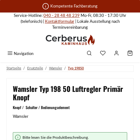
Zum Hauptinhalt springen
Kompetente Fachberatung
Service-Hotline:
040 - 28 48 48 239
Mo-Fr, 08:30 - 17:30 Uhr
(telefonisch) |
Kontaktformular
| Lokale Ausstellung nach
Terminvereinbarung
Navigation
/
/
/
Startseite
Ersatzteile
Wamsler
Typ 19850
Wamsler Typ 198 50 Luftregler Primär
Knopf
Knopf / Schalter / Bedienungselement
Wamsler
Bildergalerie überspringen
Bitte lesen Sie die Produktbeschreibung.