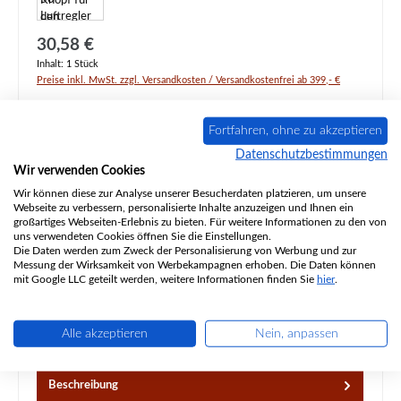
Regulärer Preis:
30,58 €
Inhalt:
1 Stück
Preise inkl. MwSt. zzgl. Versandkosten / Versandkostenfrei ab 399,- €
Produktnummer:
01064013
Fortfahren, ohne zu akzeptieren
Lieferzeit ca. 5-6 Wochen
Datenschutzbestimmungen
Wir verwenden Cookies
Produkt Anzahl: Gib den gewünschten Wert ein oder benutze die Schaltflächen um d
In den Warenkorb
Wir können diese zur Analyse unserer Besucherdaten platzieren, um unsere
Webseite zu verbessern, personalisierte Inhalte anzuzeigen und Ihnen ein
großartiges Webseiten-Erlebnis zu bieten. Für weitere Informationen zu den von
uns verwendeten Cookies öffnen Sie die Einstellungen.
Zum Merkzettel hinzufügen
Die Daten werden zum Zweck der Personalisierung von Werbung und zur
Messung der Wirksamkeit von Werbekampagnen erhoben. Die Daten können
mit Google LLC geteilt werden, weitere Informationen finden Sie
hier
.
Frage zum Produkt
Alle akzeptieren
Nein, anpassen
Beschreibung