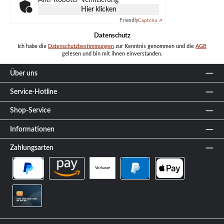
Hier klicken
Friendly
Captcha ⇗
Datenschutz
Ich habe die
Datenschutzbestimmungen
zur Kenntnis genommen und die
AGB
gelesen und bin mit ihnen einverstanden.
Über uns
Service-Hotline
Shop-Service
Informationen
Zahlungsarten
Vorkasse
PayPal Später Bezahlen
Amazon Pay
PayPal
Apple Pay
Kreditkarte