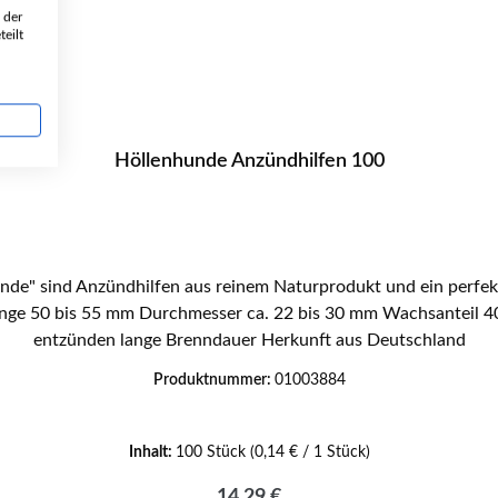
 der
eilt
Höllenhunde Anzündhilfen 100
de" sind Anzündhilfen aus reinem Naturprodukt und ein perfek
entzünden lange Brenndauer Herkunft aus Deutschland
Produktnummer:
01003884
Inhalt:
100 Stück
(0,14 € / 1 Stück)
Regulärer Preis:
14,29 €