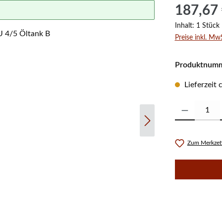
Regulärer Prei
187,67
Inhalt:
1 Stück
Preise inkl. Mw
Produktnum
Lieferzeit
Produkt Anzahl:
Zum Merkzett