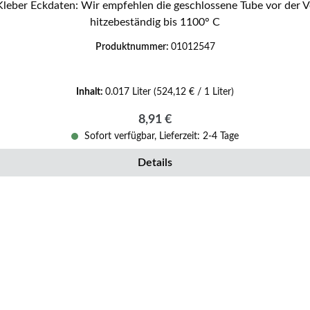
durchzukneten Inhalt 17 ml Gewicht 30 g
hitzebeständig bis 1100° C
Produktnummer:
01012547
Inhalt:
0.017 Liter
(524,12 € / 1 Liter)
Regulärer Preis:
8,91 €
Sofort verfügbar, Lieferzeit: 2-4 Tage
Details