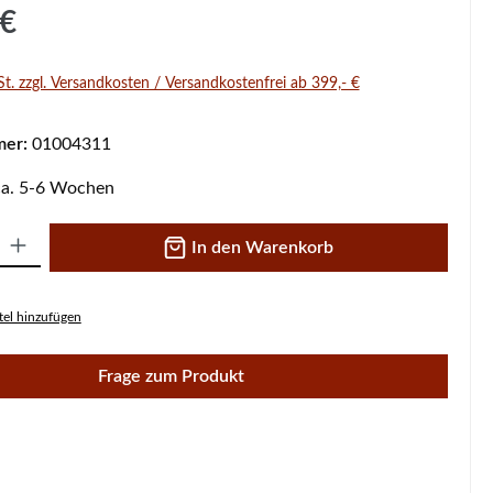
s:
 €
St. zzgl. Versandkosten / Versandkostenfrei ab 399,- €
mer:
01004311
 ca. 5-6 Wochen
 Gib den gewünschten Wert ein oder benutze die Schaltflächen um die A
In den Warenkorb
el hinzufügen
Frage zum Produkt