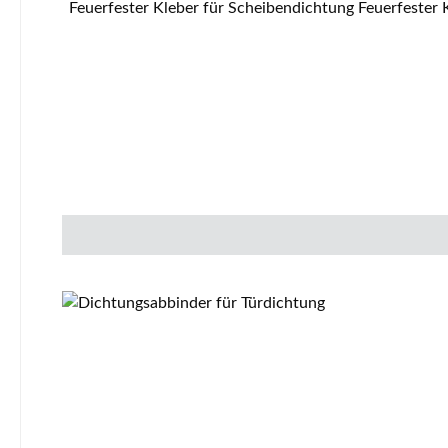
Feuerfester Kleber für Scheibendichtung Feuerfester Kleber Eckdaten: Wir empfehlen die geschlossene Tube vor der Verwendung 