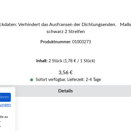
erfester Abbinder Farbe
schwarz 2 Streifen
Produktnummer:
01003273
Inhalt:
2 Stück
(1,78 € / 1 Stück)
Regulärer Preis:
3,56 €
Sofort verfügbar, Lieferzeit: 2-4 Tage
Details
ieren
mungen
te zu
-
s