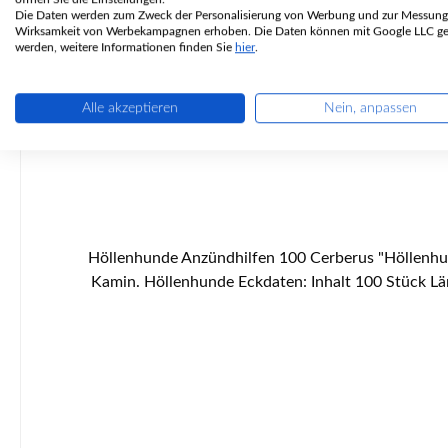
Die Daten werden zum Zweck der Personalisierung von Werbung und zur Messung
Wirksamkeit von Werbekampagnen erhoben. Die Daten können mit Google LLC get
werden, weitere Informationen finden Sie
hier
.
Alle akzeptieren
Nein, anpassen
Höllenhunde Anzündhilfen 100 Cerberus "Höllenhun
Kamin. Höllenhunde Eckdaten: Inhalt 100 Stück Länge 50 bis 55 mm Durchmesser ca. 22 bis 30 mm Wachsanteil 40 bis 50 % Holzarten sind Fichte und Kiefer leichtes