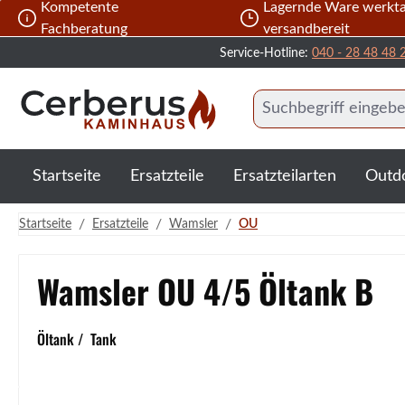
Kompetente
Lagernde Ware werkta
 Hauptinhalt springen
Zur Suche springen
Zur Hauptnavigation springen
Fachberatung
versandbereit
Service-Hotline:
040 - 28 48 48 
Startseite
Ersatzteile
Ersatzteilarten
Outd
/
/
/
Startseite
Ersatzteile
Wamsler
OU
Wamsler OU 4/5 Öltank B
Öltank / Tank