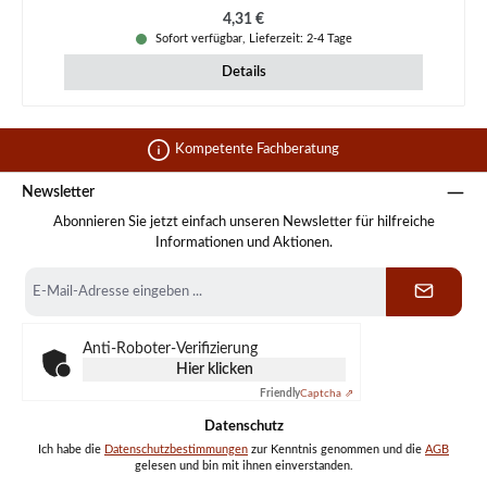
Regulärer Preis:
4,31 €
Sofort verfügbar, Lieferzeit: 2-4 Tage
Details
Kompetente Fachberatung
Newsletter
Abonnieren Sie jetzt einfach unseren Newsletter für hilfreiche
Informationen und Aktionen.
E-
Mail-
Adresse
*
Anti-Roboter-Verifizierung
Hier klicken
Friendly
Captcha ⇗
Datenschutz
Ich habe die
Datenschutzbestimmungen
zur Kenntnis genommen und die
AGB
gelesen und bin mit ihnen einverstanden.