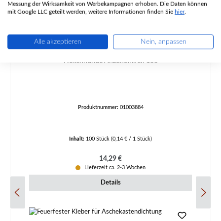
Messung der Wirksamkeit von Werbekampagnen erhoben. Die Daten können
mit Google LLC geteilt werden, weitere Informationen finden Sie
hier
.
Alle akzeptieren
Nein, anpassen
Höllenhunde Anzündhilfen 100
Produktnummer:
01003884
Inhalt:
100 Stück
(0,14 € / 1 Stück)
Regulärer Preis:
14,29 €
Lieferzeit ca. 2-3 Wochen
Details