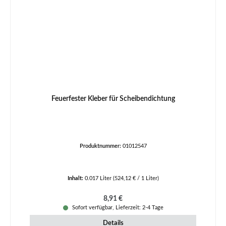
Feuerfester Kleber für Scheibendichtung
Produktnummer:
01012547
Inhalt:
0.017 Liter
(524,12 € / 1 Liter)
Regulärer Preis:
8,91 €
Sofort verfügbar, Lieferzeit: 2-4 Tage
Details