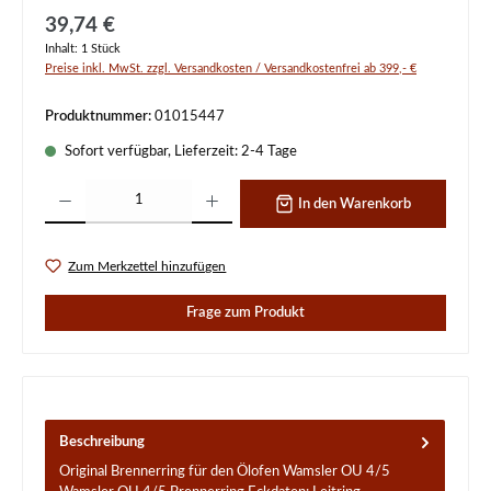
Regulärer Preis:
39,74 €
Inhalt:
1 Stück
Preise inkl. MwSt. zzgl. Versandkosten / Versandkostenfrei ab 399,- €
Produktnummer:
01015447
Sofort verfügbar, Lieferzeit: 2-4 Tage
Produkt Anzahl: Gib den gewünschten Wert ein oder benutze die Schaltflächen um d
In den Warenkorb
Zum Merkzettel hinzufügen
Frage zum Produkt
Beschreibung
Original Brennerring für den Ölofen Wamsler OU 4/5