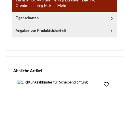
Wamsler OU 4/5 Brennerring Eckdaten: Leitring,
Ofenbrennerring Maße…
Mehr
Eigenschaften
Angaben zur Produktsicherheit
Produktgalerie überspringen
Ähnliche Artikel