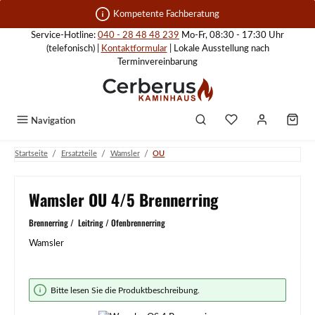
Zum Hauptinhalt springen
Kompetente Fachberatung
Service-Hotline:
040 - 28 48 48 239
Mo-Fr, 08:30 - 17:30 Uhr
(telefonisch) |
Kontaktformular
| Lokale Ausstellung nach
Terminvereinbarung
Navigation
/
/
/
Startseite
Ersatzteile
Wamsler
OU
Wamsler OU 4/5 Brennerring
Brennerring / Leitring / Ofenbrennerring
Wamsler
Bildergalerie überspringen
Bitte lesen Sie die Produktbeschreibung.