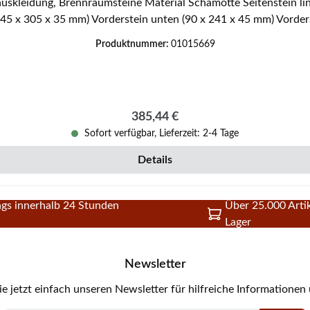
5 x 305 x 35 mm) Vorderstein unten (90 x 241 x 45 mm) Vorder
Produktnummer:
01015669
Regulärer Preis:
385,44 €
Sofort verfügbar, Lieferzeit: 2-4 Tage
Details
gs innerhalb 24 Stunden
Über 25.000 Artik
Lager
Newsletter
e jetzt einfach unseren Newsletter für hilfreiche Informationen