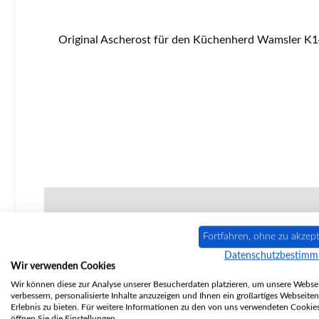
Original Ascherost für den Küchenherd Wamsler K144 Wamsler K144 Ascherost Eckdaten: Feuerrost, Ofenrost Maße (B/L/H) 192 mm x 244 mm x 15 mm Material Guss
Fortfahren, ohne zu akzept
Nur 6 auf Lager!
Datenschutzbestim
Wir verwenden Cookies
Wir können diese zur Analyse unserer Besucherdaten platzieren, um unsere Websei
verbessern, personalisierte Inhalte anzuzeigen und Ihnen ein großartiges Webseiten
Erlebnis zu bieten. Für weitere Informationen zu den von uns verwendeten Cookie
öffnen Sie die Einstellungen.