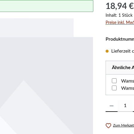
Regulärer Prei
18,94 €
Inhalt:
1 Stück
Preise inkl. Mw
Produktnum
Lieferzeit
Ähnliche A
Wamsl
Wamsl
Produkt Anzahl:
Zum Merkzett