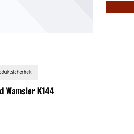
oduktsicherheit
rd
Wamsler
K144