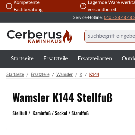
Kompetente
Lagernde Ware werkta
 Hauptinhalt springen
Zur Suche springen
Zur Hauptnavigation springen
Fachberatung
versandbereit
Service-Hotline:
040 - 28 48 48 
Startseite
Ersatzteile
Ersatzteilarten
Outd
/
/
/
/
Startseite
Ersatzteile
Wamsler
K
K144
Wamsler K144 Stellfuß
Stellfuß / Kaminfuß / Sockel / Standfuß