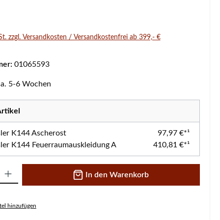
s:
St. zzgl. Versandkosten / Versandkostenfrei ab 399,- €
mer:
01065593
 ca. 5-6 Wochen
rtikel
er K144 Ascherost
97,97 €*¹
er K144 Feuerraumauskleidung A
410,81 €*¹
 Gib den gewünschten Wert ein oder benutze die Schaltflächen um die A
In den Warenkorb
el hinzufügen