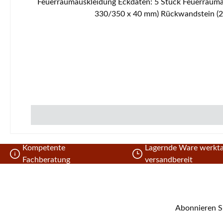
Feuerraumauskleidung Eckdaten: 5 Stück Feuerraumauskleidung, Brennraumsteine Material Schamotte Seitenstein links (260 x 326/355 x 40 mm) Seitenstein rechts (260 x
330/350 x 40 mm) Rückwandstein (24
Kompetente
Lagernde Ware werkta
Fachberatung
versandbereit
Abonnieren Si