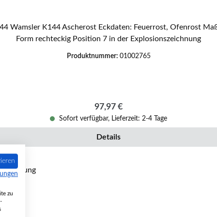
Form rechteckig Position 7 in der Explosionszeichnung
Produktnummer:
01002765
Regulärer Preis:
97,97 €
Sofort verfügbar, Lieferzeit: 2-4 Tage
Details
ieren
mungen
te zu
-
s