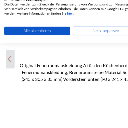
Die Daten werden zum Zweck der Personalisierung von Werbung und zur Messung
Wirksamkeit von Werbekampagnen erhoben. Die Daten können mit Google LLC get
werden, weitere Informationen finden Sie
hier
.
Alle akzeptieren
Nein, anpassen
Original Feuerraumauskleidung A für den Küchenherd Wamsler K144 Passend für Geräte der Baujahre 2007 - 2012 Wamsler K144 Feuerraumauskleidung Eckdaten: 6 Stück
Feuerraumauskleidung, Brennraumsteine Material Sch
(245 x 305 x 35 mm) Vorderstein unten (90 x 241 x 