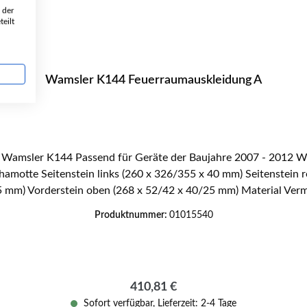
 der
eilt
Wamsler K144 Feuerraumauskleidung A
amotte Seitenstein links (260 x 326/355 x 40 mm) Seitenstein
45 mm) Vorderstein oben (268 x 52/42 x 40/25 mm) Material Ve
Produktnummer:
01015540
Regulärer Preis:
410,81 €
Sofort verfügbar, Lieferzeit: 2-4 Tage