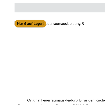
Nur 6 auf Lager!
Original Feuerraumauskleidung B für den Küchenherd Wamsler K144 Passend für alle Geräte außerhalb der Baujahre 2007 - 2012 5-teiliges Set Wamsler K144