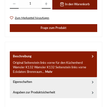
Produkt Anzahl: Gib den gewünschten Wert ein oder benutze die Schaltflächen um d
In den Warenkorb
Zum Merkzettel hinzufügen
Frage zum Produkt
Beschreibung
Original Seitenstein links vorne für den Küchenherd
Wamsler K132 Wamsler K132 Seitenstein links vorne
Eckdaten: Brennraum…
Mehr
Eigenschaften
Angaben zur Produktsicherheit