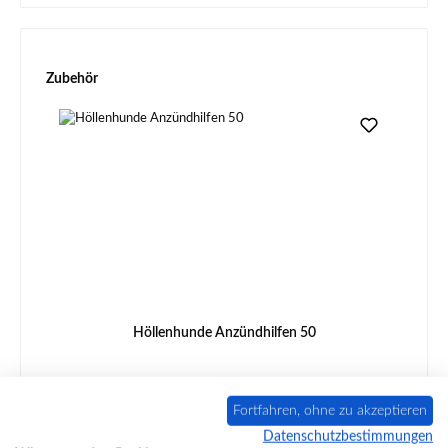
Produktgalerie überspringen
Zubehör
Höllenhunde Anzündhilfen 50
Fortfahren, ohne zu akzeptieren
Produktnummer:
01001425
Datenschutzbestimmungen