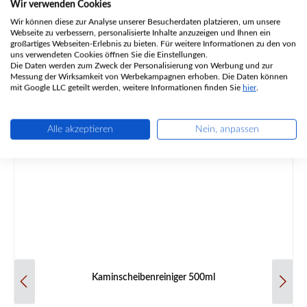
Wir verwenden Cookies
Wir können diese zur Analyse unserer Besucherdaten platzieren, um unsere
Inhalt:
50 Stück
(0,20 € / 1 Stück)
Webseite zu verbessern, personalisierte Inhalte anzuzeigen und Ihnen ein
großartiges Webseiten-Erlebnis zu bieten. Für weitere Informationen zu den von
Regulärer Preis:
uns verwendeten Cookies öffnen Sie die Einstellungen.
9,99 €
Die Daten werden zum Zweck der Personalisierung von Werbung und zur
Sofort verfügbar, Lieferzeit: 2-4 Tage
Messung der Wirksamkeit von Werbekampagnen erhoben. Die Daten können
mit Google LLC geteilt werden, weitere Informationen finden Sie
hier
.
Details
Alle akzeptieren
Nein, anpassen
Kaminscheibenreiniger 500ml