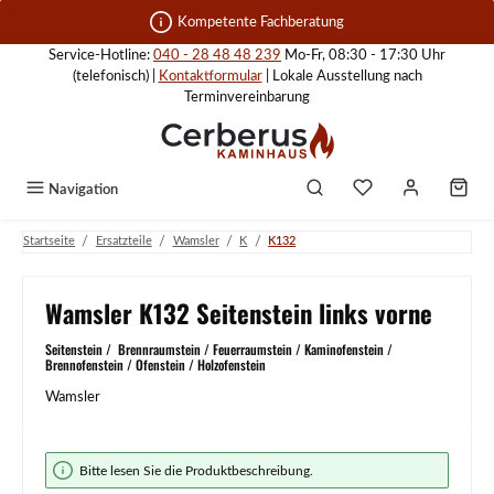
Zum Hauptinhalt springen
Kompetente Fachberatung
Service-Hotline:
040 - 28 48 48 239
Mo-Fr, 08:30 - 17:30 Uhr
(telefonisch) |
Kontaktformular
| Lokale Ausstellung nach
Terminvereinbarung
Navigation
/
/
/
/
Startseite
Ersatzteile
Wamsler
K
K132
Wamsler K132 Seitenstein links vorne
Seitenstein / Brennraumstein / Feuerraumstein / Kaminofenstein /
Brennofenstein / Ofenstein / Holzofenstein
Wamsler
Bildergalerie überspringen
Bitte lesen Sie die Produktbeschreibung.