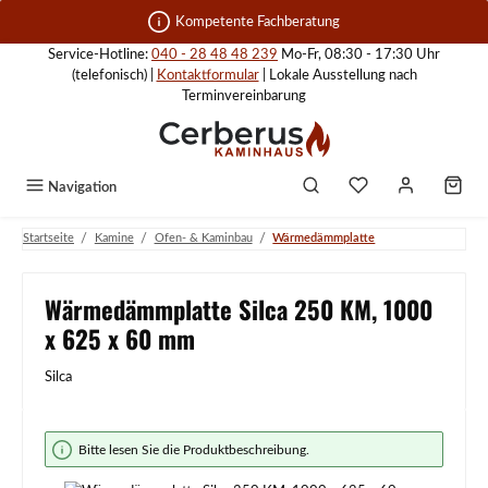
Zum Hauptinhalt springen
Kompetente Fachberatung
Service-Hotline:
040 - 28 48 48 239
Mo-Fr, 08:30 - 17:30 Uhr
(telefonisch) |
Kontaktformular
| Lokale Ausstellung nach
Terminvereinbarung
Navigation
/
/
/
Startseite
Kamine
Ofen- & Kaminbau
Wärmedämmplatte
Wärmedämmplatte Silca 250 KM, 1000
x 625 x 60 mm
Silca
Bildergalerie überspringen
Bitte lesen Sie die Produktbeschreibung.