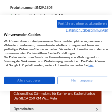
Produktnummer:
SM29.1805
Sofort verfügbar, Lieferzeit: 2-4 Tage
Fortfahren, ohne zu akzeptieren
Produkt Anzahl: Gib den gewünschten Wert ein oder benutze die Schaltflächen um d
In den Warenkorb
Datenschutzbestimmungen
Wir verwenden Cookies
Wir können diese zur Analyse unserer Besucherdaten platzieren, um unsere
Zum Merkzettel hinzufügen
Webseite zu verbessern, personalisierte Inhalte anzuzeigen und Ihnen ein
großartiges Webseiten-Erlebnis zu bieten. Für weitere Informationen zu den von
Frage zum Produkt
uns verwendeten Cookies öffnen Sie die Einstellungen.
Die Daten werden zum Zweck der Personalisierung von Werbung und zur
Messung der Wirksamkeit von Werbekampagnen erhoben. Die Daten können
mit Google LLC geteilt werden, weitere Informationen finden Sie
hier
.
Alle akzeptieren
Nein, anpassen
Beschreibung
SILCA 250 KM 1000 x 625 x 60 mm Wärmedämmplatte –
Calciumsilikat Dämmplatte für Kamin- und Kachelofenbau
Die SILCA 250 KM Wä…
Mehr
Eigenschaften