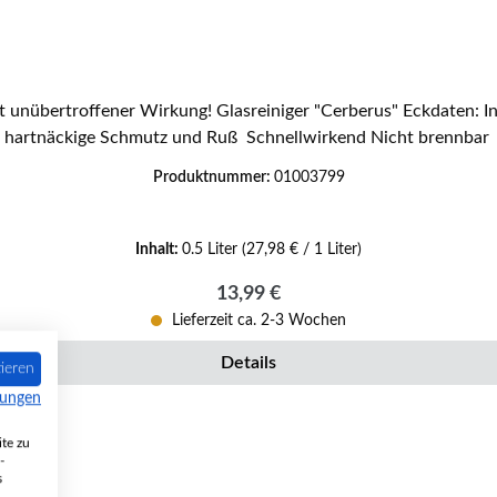
! Glasreiniger "Cerberus" Eckdaten: Inhalt 500 ml Voll biologisch abbaubar Entfernt einfach
hartnäckige Schmutz und Ruß Schnellwirkend Nicht brennbar
Produktnummer:
01003799
Inhalt:
0.5 Liter
(27,98 € / 1 Liter)
Regulärer Preis:
13,99 €
Lieferzeit ca. 2-3 Wochen
Details
ieren
mungen
te zu
-
s