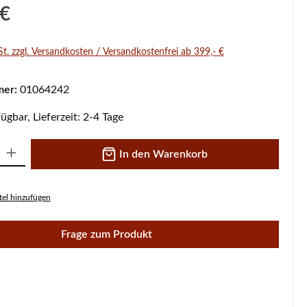
s:
 €
St. zzgl. Versandkosten / Versandkostenfrei ab 399,- €
mer:
01064242
ügbar, Lieferzeit: 2-4 Tage
 Gib den gewünschten Wert ein oder benutze die Schaltflächen um die A
In den Warenkorb
el hinzufügen
Frage zum Produkt