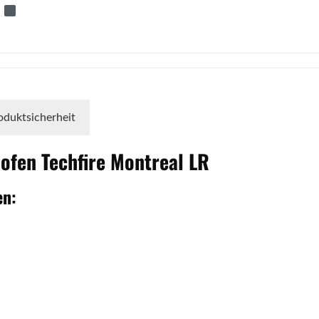
oduktsicherheit
nofen
Techfire
Montreal
LR
en: