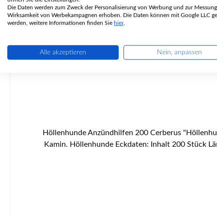
Die Daten werden zum Zweck der Personalisierung von Werbung und zur Messung
Wirksamkeit von Werbekampagnen erhoben. Die Daten können mit Google LLC get
werden, weitere Informationen finden Sie
hier
.
Alle akzeptieren
Nein, anpassen
Höllenhunde Anzündhilfen 200 Cerberus "Höllenhun
Kamin. Höllenhunde Eckdaten: Inhalt 200 Stück Länge 50 bis 55 mm Durchmesser ca. 22 bis 30 mm Wachsanteil 40 bis 50 % Holzarten sind Fichte und Kiefer leichtes