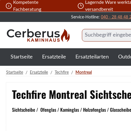
Kompetente
Lagernde Ware werkta
 Hauptinhalt springen
Zur Suche springen
Zur Hauptnavigation springen
Fachberatung
versandbereit
Service-Hotline:
040 - 28 48 48 
Startseite
Ersatzteile
Ersatzteilarten
Outd
/
/
/
Startseite
Ersatzteile
Techfire
Montreal
Techfire Montreal Sichtsch
Sichtscheibe / Ofenglas / Kaminglas / Holzofenglas / Glasscheibe