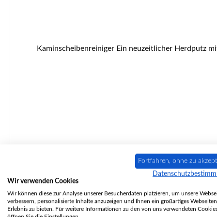
Kaminscheibenreiniger Ein neuzeitlicher Herdputz mit unübertroffener Wirkung
Fortfahren, ohne zu akzept
Datenschutzbestim
Wir verwenden Cookies
Nur 1 auf Lager!
Wir können diese zur Analyse unserer Besucherdaten platzieren, um unsere Websei
verbessern, personalisierte Inhalte anzuzeigen und Ihnen ein großartiges Webseiten
Erlebnis zu bieten. Für weitere Informationen zu den von uns verwendeten Cookie
öffnen Sie die Einstellungen.