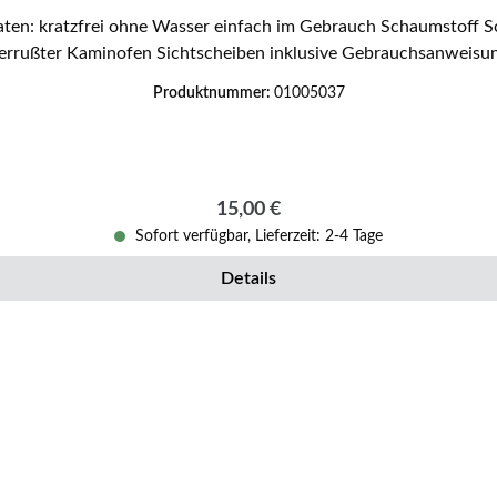
lose Reinigung
errußter Kaminofen Sichtscheiben inklusive Gebrauchsanweisu
Produktnummer:
01005037
Regulärer Preis:
15,00 €
Sofort verfügbar, Lieferzeit: 2-4 Tage
Details