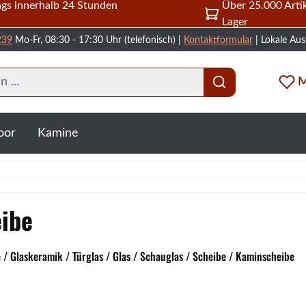
gs innerhalb 24 Stunden
Über 25.000 Artik
Lager
239
Mo-Fr, 08:30 - 17:30 Uhr (telefonisch) |
Kontaktformular
| Lokale Aus
M
oor
Kamine
eibe
 / Glaskeramik / Türglas / Glas / Schauglas / Scheibe / Kaminscheibe