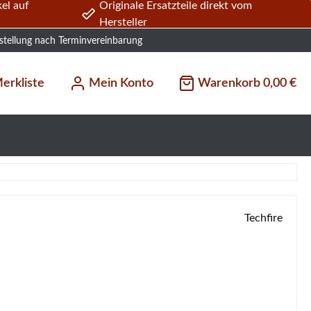
el auf
Originale Ersatzteile direkt vom
Hersteller
stellung nach Terminvereinbarung
erkliste
Mein Konto
Warenkorb
0,00 €
Techfire