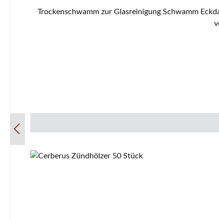
Trockenschwamm zur Glasreinigung Schwamm Eckdaten: kratzfrei ohne Wasser einfach im Gebrauch Schaumstoff Schwamm einseitig Edelstahlwolle mühe
v