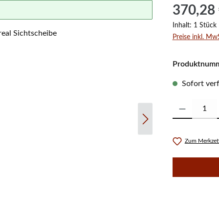
Regulärer Prei
370,28
Inhalt:
1 Stück
Preise inkl. Mw
Produktnum
Sofort verf
Produkt Anzahl:
Zum Merkzett