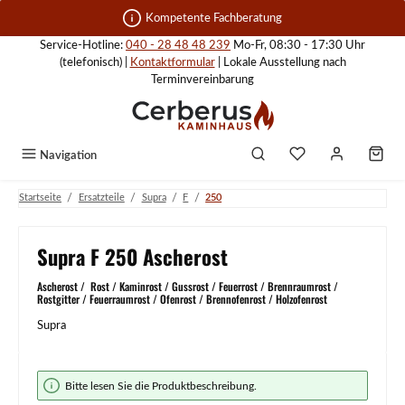
Zum Hauptinhalt springen
Kompetente Fachberatung
Service-Hotline:
040 - 28 48 48 239
Mo-Fr, 08:30 - 17:30 Uhr
(telefonisch) |
Kontaktformular
| Lokale Ausstellung nach
Terminvereinbarung
Navigation
/
/
/
/
Startseite
Ersatzteile
Supra
F
250
Supra F 250 Ascherost
Ascherost / Rost / Kaminrost / Gussrost / Feuerrost / Brennraumrost /
Rostgitter / Feuerraumrost / Ofenrost / Brennofenrost / Holzofenrost
Supra
Bildergalerie überspringen
Bitte lesen Sie die Produktbeschreibung.