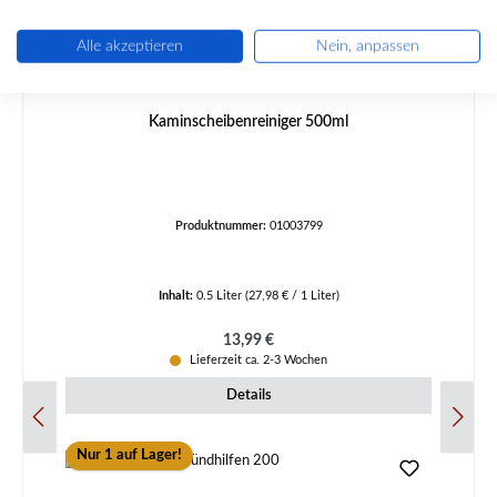
Alle akzeptieren
Nein, anpassen
Kaminscheibenreiniger 500ml
Produktnummer:
01003799
Inhalt:
0.5 Liter
(27,98 € / 1 Liter)
Regulärer Preis:
13,99 €
Lieferzeit ca. 2-3 Wochen
Details
Nur 1 auf Lager!