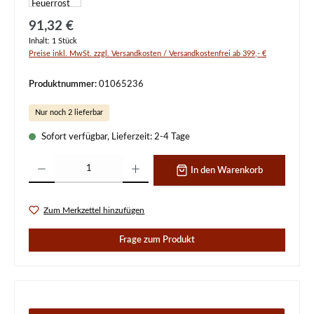
Regulärer Preis:
91,32 €
Inhalt:
1 Stück
Preise inkl. MwSt. zzgl. Versandkosten / Versandkostenfrei ab 399,- €
Produktnummer:
01065236
Nur noch 2 lieferbar
Sofort verfügbar, Lieferzeit: 2-4 Tage
Produkt Anzahl: Gib den gewünschten Wert ein oder benutze die Schaltflächen um d
In den Warenkorb
Zum Merkzettel hinzufügen
Frage zum Produkt