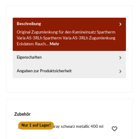
Beschreibung
Original Zugumlenkung für den Kamineinsatz Spartherm
Varia AS-3RLh Spartherm Varia AS-3RLh Zugumlenkung
Eckdaten: Rauch…
Mehr
Eigenschaften
Angaben zur Produktsicherheit
Produktgalerie überspringen
Zubehör
Nur 1 auf Lager!