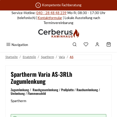
Zum Hauptinhalt springen
Kompetente Fachberatung
Service-Hotline:
040 - 28 48 48 239
Mo-Fr, 08:30 - 17:30 Uhr
(telefonisch) |
Kontaktformular
| Lokale Ausstellung nach
Terminvereinbarung
Navigation
/
/
/
/
Startseite
Ersatzteile
Spartherm
Varia
AS
Spartherm Varia AS-3RLh
Zugumlenkung
Zugumlenkung / Rauchgasumlenkung / Prallplatte / Rauchumlenkung /
Umlenkung / Flammenschild
Spartherm
Bildergalerie überspringen