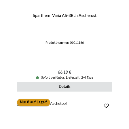
Spartherm Varia AS-3RLh Ascherost
Produktnummer:
01011166
Regulärer Preis:
66,19 €
Sofort verfügbar, Lieferzeit: 2-4 Tage
Details
Nur 8 auf Lager!