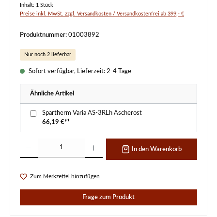
Inhalt:
1 Stück
Preise inkl. MwSt. zzgl. Versandkosten / Versandkostenfrei ab 399,- €
Produktnummer:
01003892
Nur noch 2 lieferbar
Sofort verfügbar, Lieferzeit: 2-4 Tage
Ähnliche Artikel
Spartherm Varia AS-3RLh Ascherost
66,19 €*¹
Produkt Anzahl: Gib den gewünschten Wert ein oder benutze die Schaltflächen um d
In den Warenkorb
Zum Merkzettel hinzufügen
Frage zum Produkt