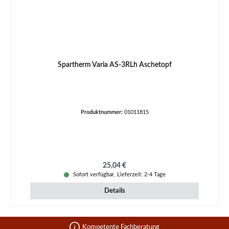
Spartherm Varia AS-3RLh Aschetopf
Produktnummer:
01011815
Regulärer Preis:
25,04 €
Sofort verfügbar, Lieferzeit: 2-4 Tage
Details
Kompetente Fachberatung